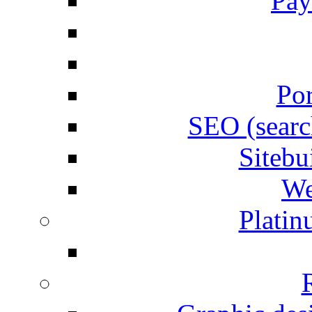
Pay
Por
SEO (searc
Siteb
We
Plati