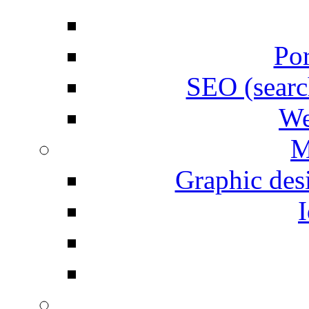
Por
SEO (searc
We
M
Graphic desi
I