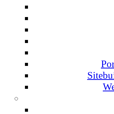
Por
Siteb
We