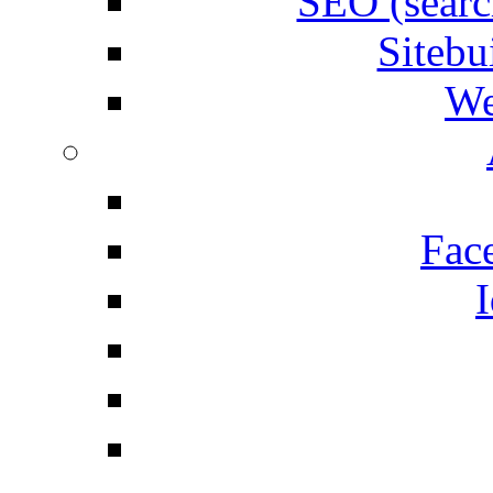
SEO (searc
Siteb
We
Fac
I