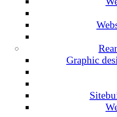
We
Webs
Rean
Graphic desi
Siteb
We