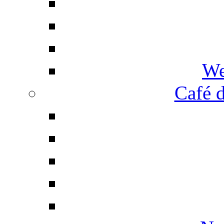
We
Café d