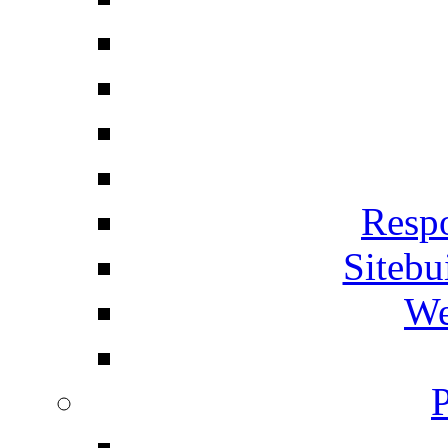
Respo
Siteb
We
P