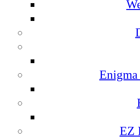
We
Enigma
EZ 