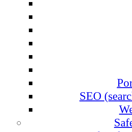
Por
SEO (searc
We
Saf