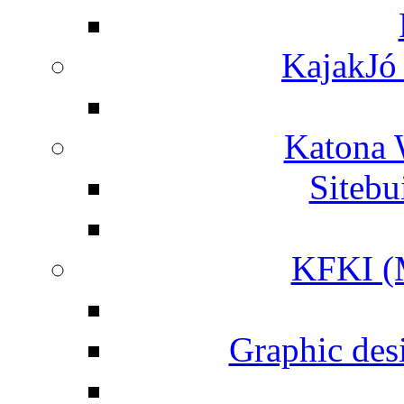
KajakJó 
Katona 
Siteb
KFKI (M
Graphic desi