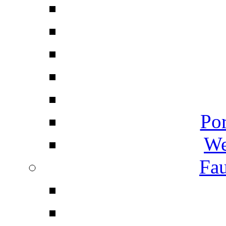
Por
We
Fau