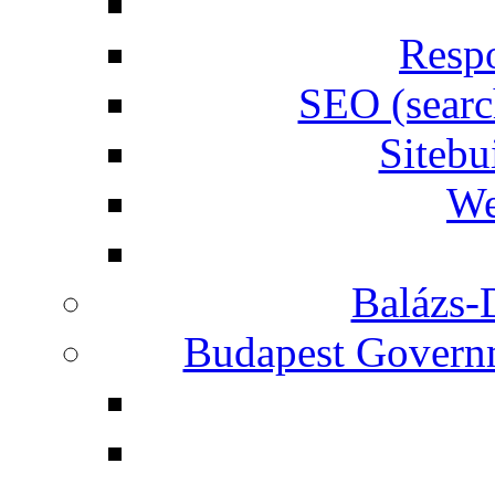
Respo
SEO (searc
Siteb
We
Balázs-
Budapest Governm