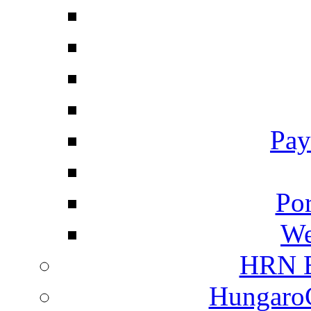
Pay
Por
We
HRN E
HungaroC