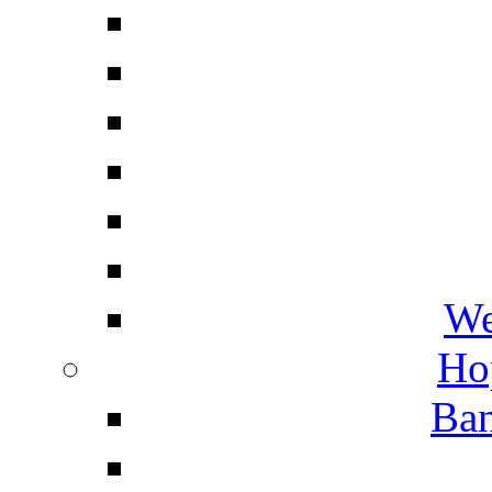
We
Ho
Ban