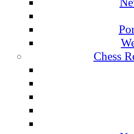
Ne
Por
We
Chess Re