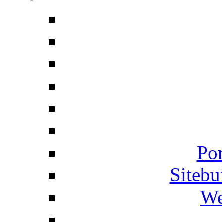
Por
Siteb
We