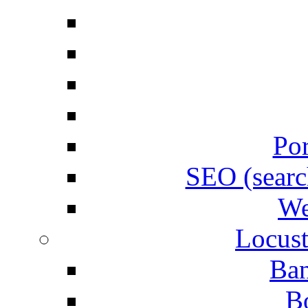
Por
SEO (searc
We
Locust
Ban
B