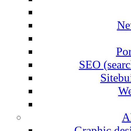
Ne
Por
SEO (searc
Siteb
We
A
Graphic desi