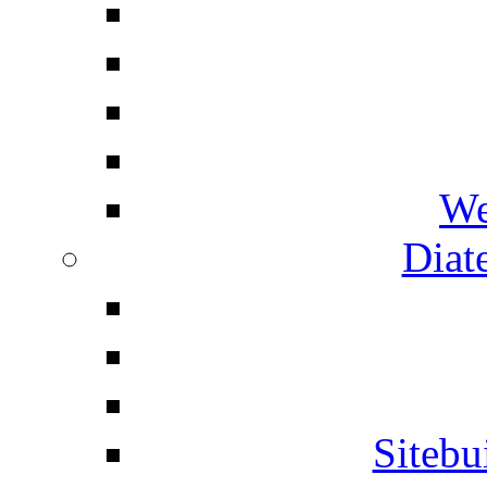
We
Diat
Siteb