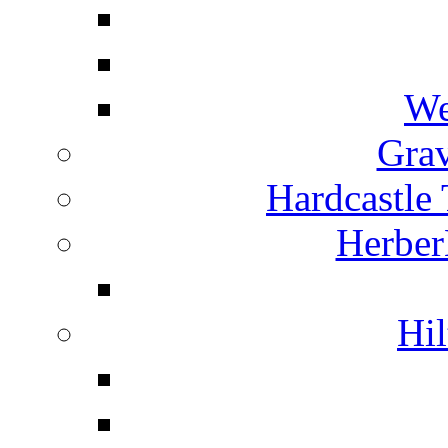
We
Grav
Hardcastle
Herber
Hil