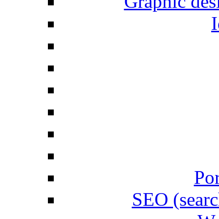
Graphic desi
I
Por
SEO (searc