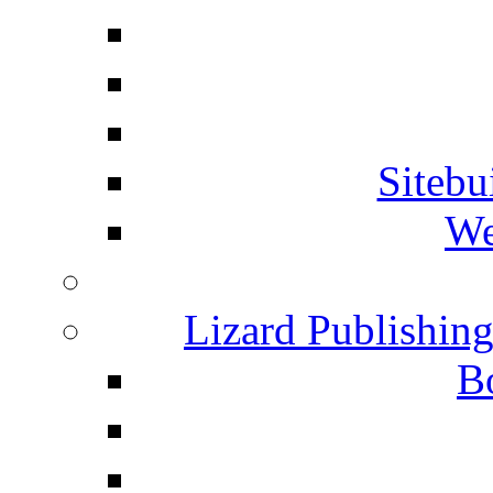
Siteb
We
Lizard Publishin
B