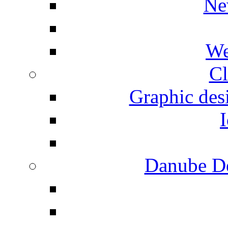
Ne
We
Cl
Graphic desi
I
Danube De