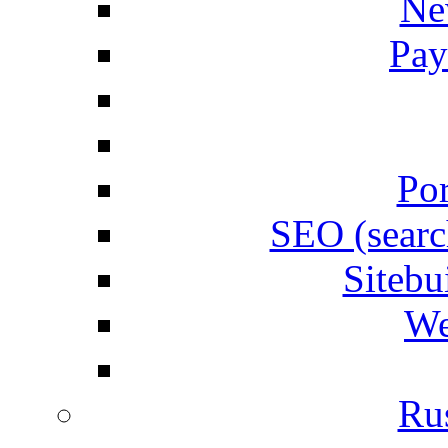
Ne
Pay
Por
SEO (searc
Siteb
We
Rus