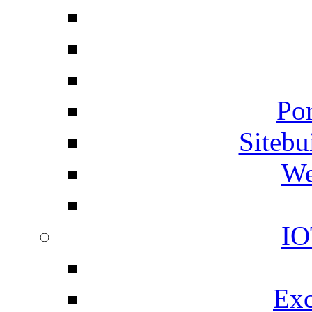
Por
Siteb
We
IO
Exc