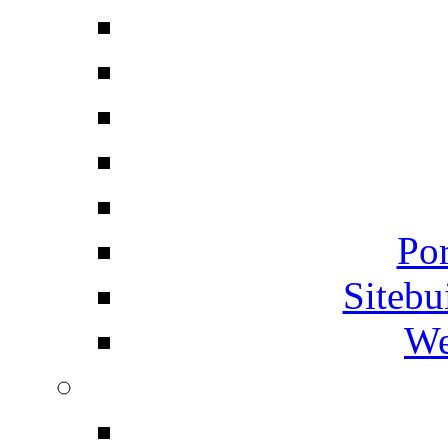
Por
Siteb
We