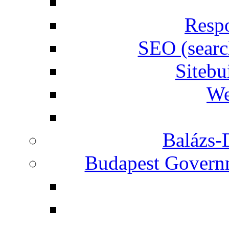
Respo
SEO (searc
Siteb
We
Balázs-
Budapest Governm