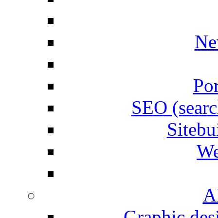
Ne
Por
SEO (searc
Siteb
We
A
Graphic desi