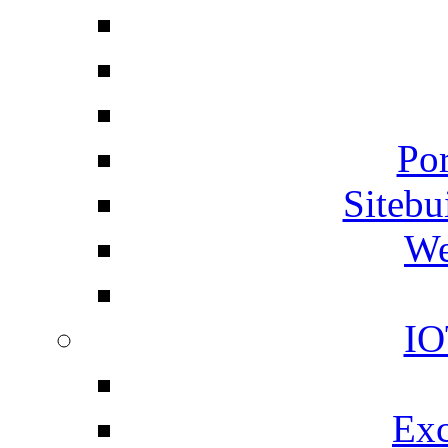
Por
Siteb
We
IO
Exc