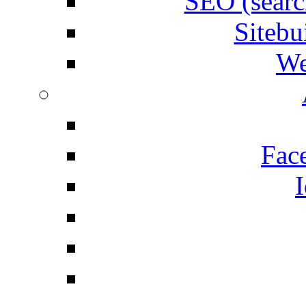
SEO (searc
Siteb
We
Fac
I