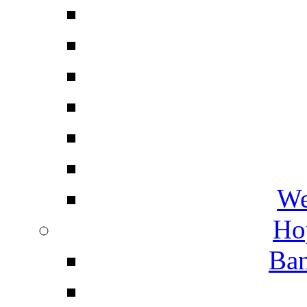
We
Ho
Ban