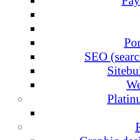
Pay
Por
SEO (searc
Siteb
We
Plati