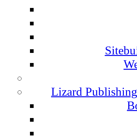
Siteb
We
Lizard Publishin
B