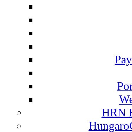
Pay
Por
We
HRN E
HungaroC