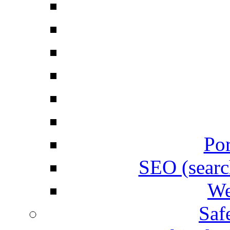
Por
SEO (searc
We
Saf