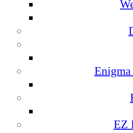
We
Enigma
EZ 