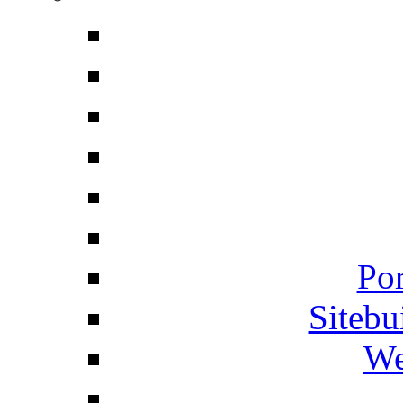
Por
Siteb
We