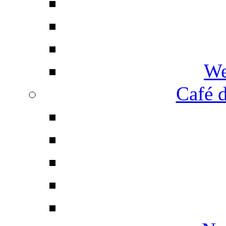
We
Café d