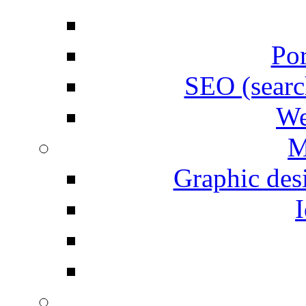
Por
SEO (searc
We
M
Graphic desi
I