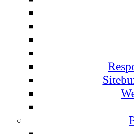
Respo
Siteb
We
P