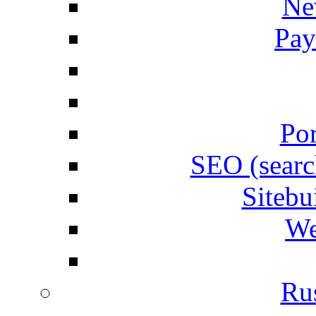
Ne
Pay
Por
SEO (searc
Siteb
We
Rus