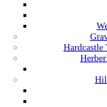
We
Grav
Hardcastle
Herber
Hil