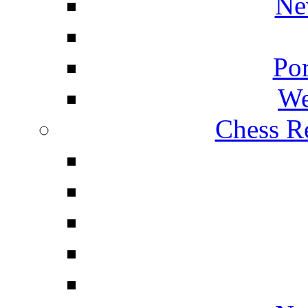
Ne
Por
We
Chess Re