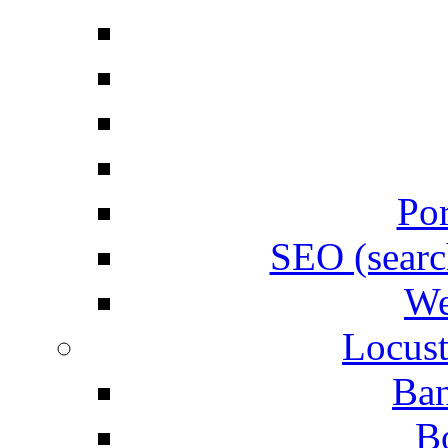
Por
SEO (searc
We
Locust
Ban
B