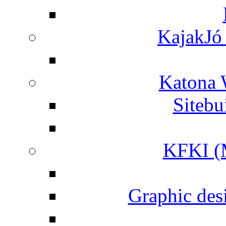
KajakJó 
Katona 
Siteb
KFKI (M
Graphic desi