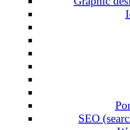
Graphic desi
I
Por
SEO (searc