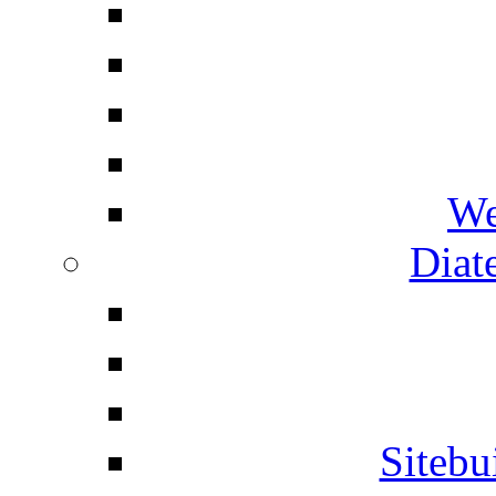
We
Diat
Siteb