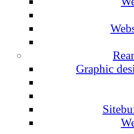
We
Webs
Rean
Graphic desi
Siteb
We