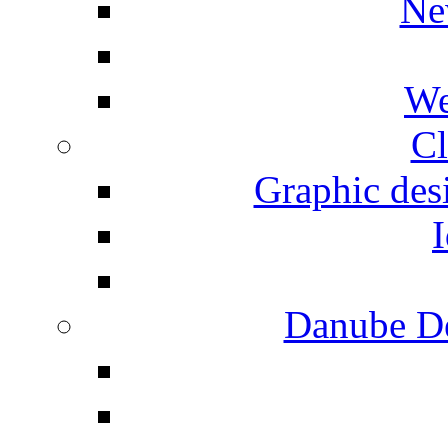
Ne
We
Cl
Graphic desi
I
Danube De