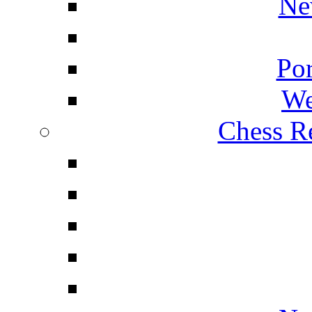
Ne
Por
We
Chess Re