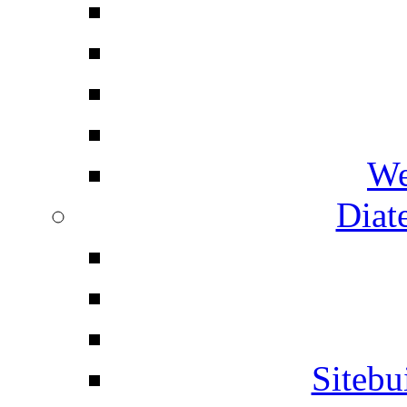
We
Diat
Siteb