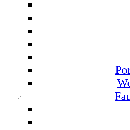
Por
We
Fau