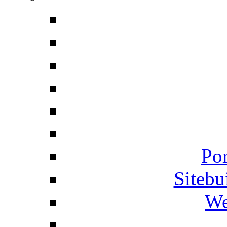
Por
Siteb
We