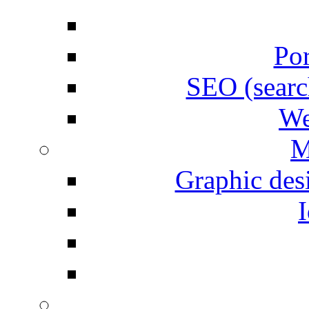
Por
SEO (searc
We
M
Graphic desi
I