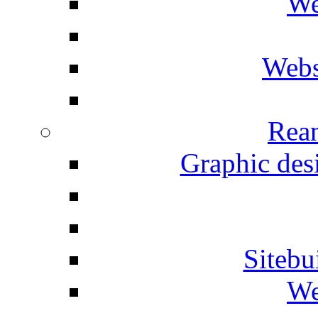
We
Webs
Rean
Graphic desi
Siteb
We