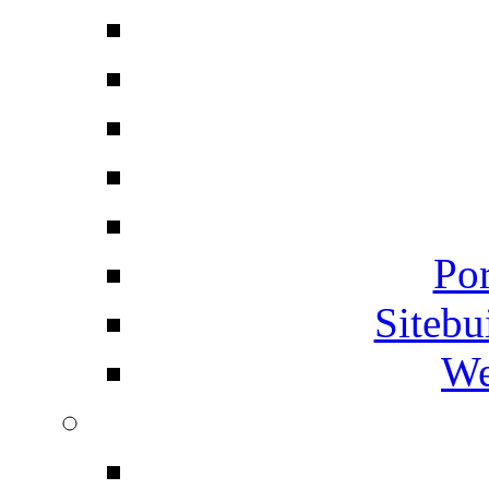
Por
Siteb
We