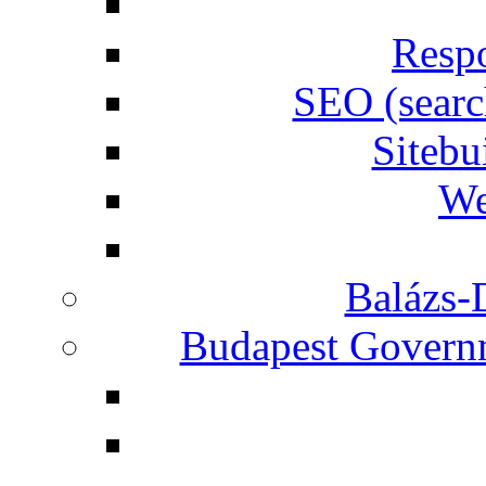
Respo
SEO (searc
Siteb
We
Balázs-
Budapest Governm