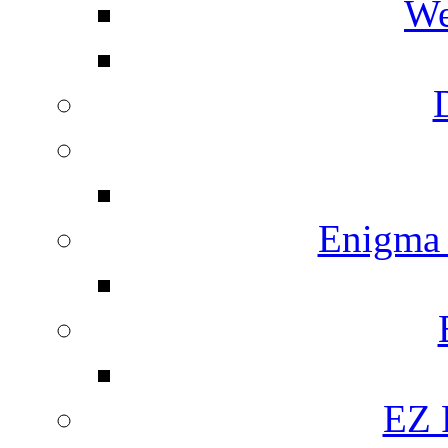
We
Enigma
EZ 