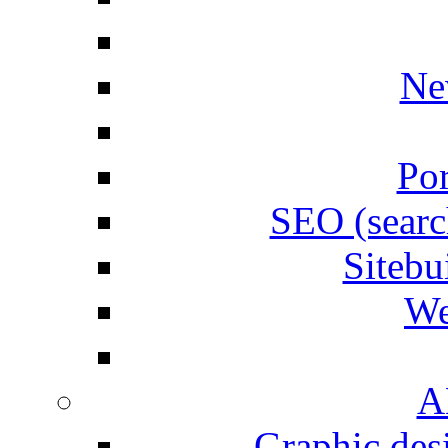
Ne
Por
SEO (searc
Siteb
We
A
Graphic desi