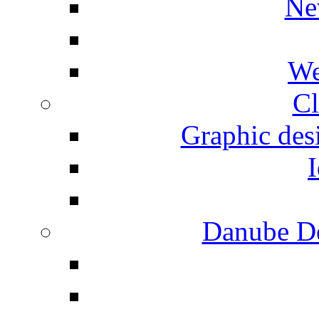
Ne
We
Cl
Graphic desi
I
Danube De