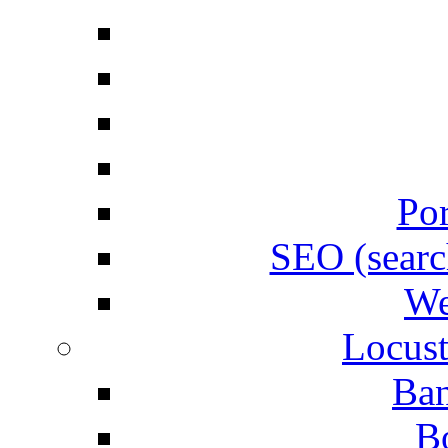
Por
SEO (searc
We
Locust
Ban
B