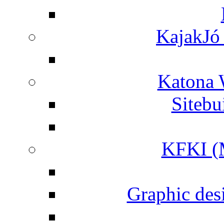
KajakJó 
Katona 
Siteb
KFKI (M
Graphic desi