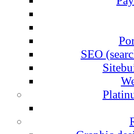
Pay
Por
SEO (searc
Siteb
We
Plati