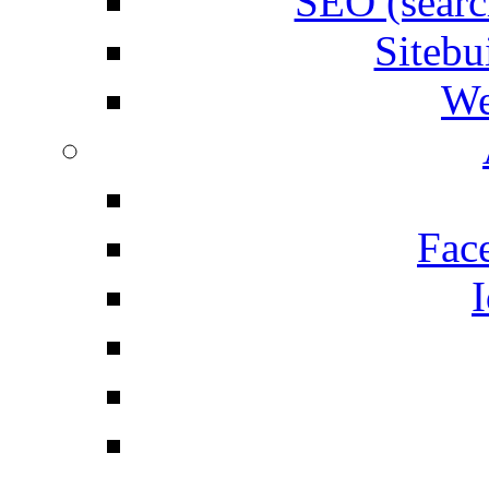
SEO (searc
Siteb
We
Fac
I