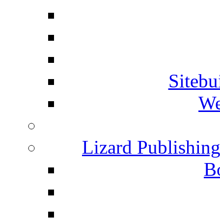
Siteb
We
Lizard Publishin
B