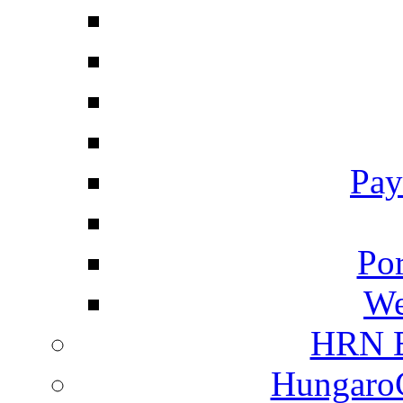
Pay
Por
We
HRN E
HungaroC