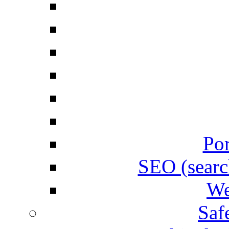
Por
SEO (searc
We
Saf