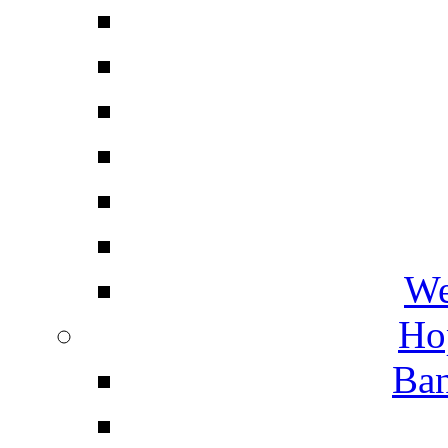
We
Ho
Ban