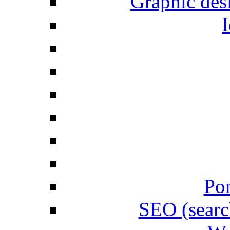
Graphic desi
I
Por
SEO (searc