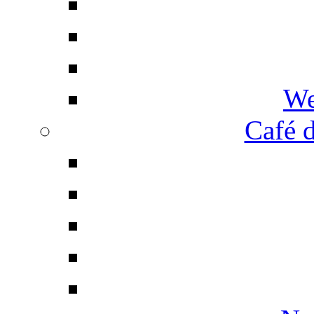
We
Café d