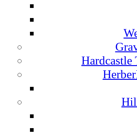
We
Grav
Hardcastle
Herber
Hil