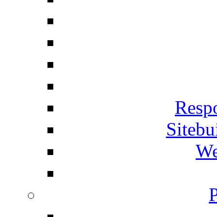
Respo
Siteb
We
P