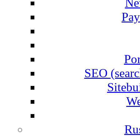
Ne
Pay
Por
SEO (searc
Siteb
We
Rus