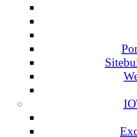
Por
Siteb
We
IO
Exc