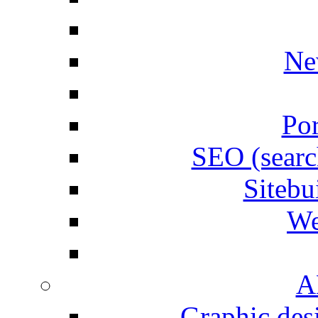
Ne
Por
SEO (searc
Siteb
We
A
Graphic desi