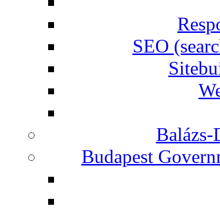
Respo
SEO (searc
Siteb
We
Balázs-
Budapest Governm