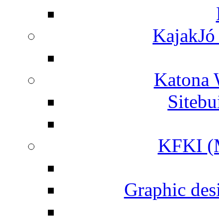
KajakJó 
Katona 
Siteb
KFKI (M
Graphic desi