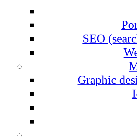
Por
SEO (searc
We
M
Graphic desi
I