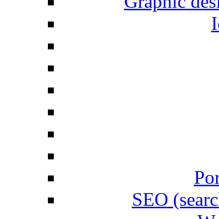
Graphic desi
I
Por
SEO (searc