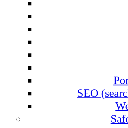
Por
SEO (searc
We
Saf