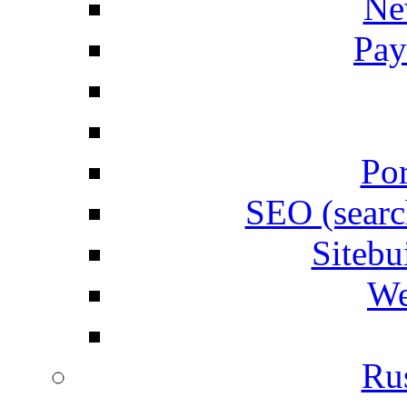
Ne
Pay
Por
SEO (searc
Siteb
We
Rus