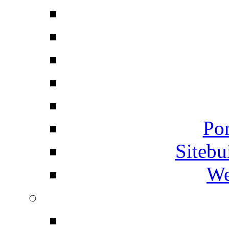
Por
Siteb
We