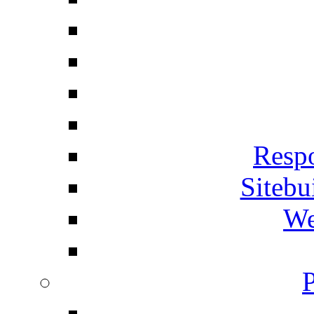
Respo
Siteb
We
P