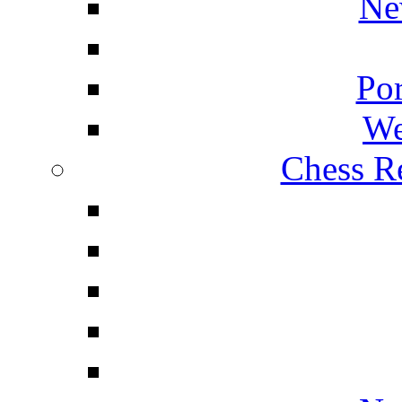
Ne
Por
We
Chess Re