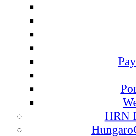
Pay
Por
We
HRN E
HungaroC