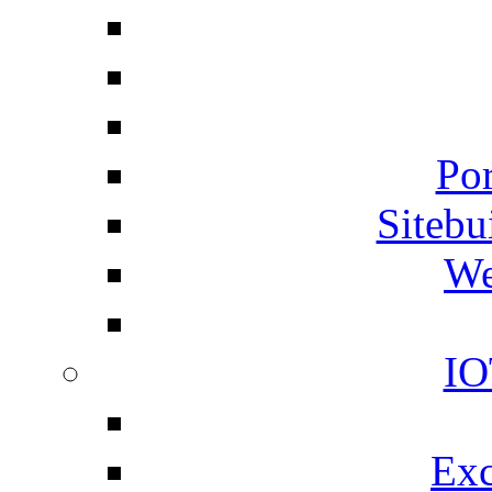
Por
Siteb
We
IO
Exc