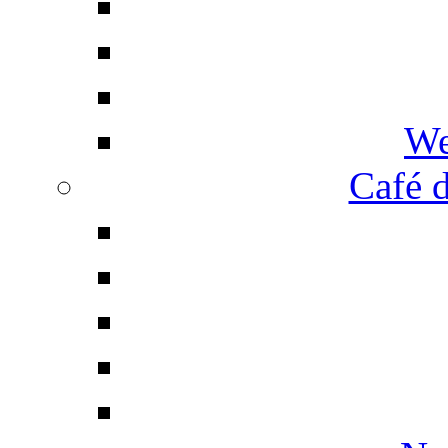
We
Café d