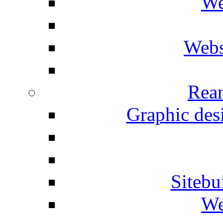
We
Webs
Rean
Graphic desi
Siteb
We