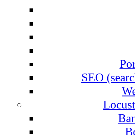
Por
SEO (searc
We
Locust
Ban
B