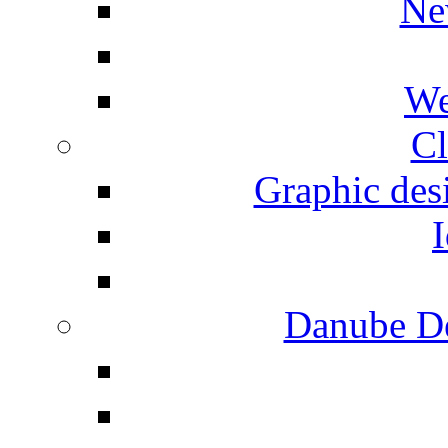
Ne
We
Cl
Graphic desi
I
Danube De