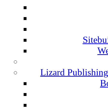
Siteb
We
Lizard Publishin
B