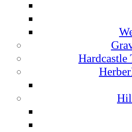
We
Grav
Hardcastle
Herber
Hil