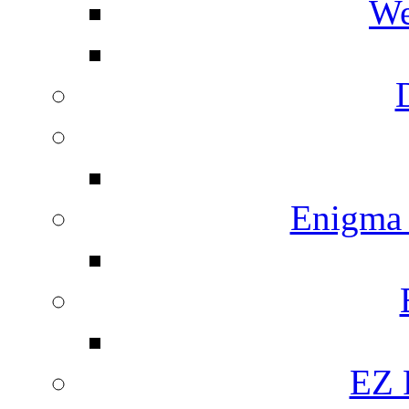
We
Enigma
EZ 