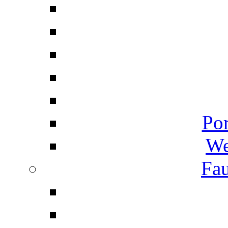
Por
We
Fau