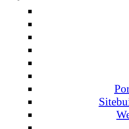
Por
Siteb
We