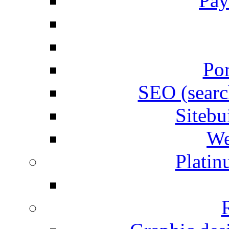
Pay
Por
SEO (searc
Siteb
We
Plati