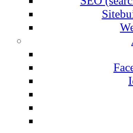
SEO (searc
Siteb
We
Fac
I