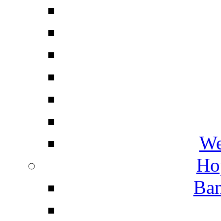
We
Ho
Ban