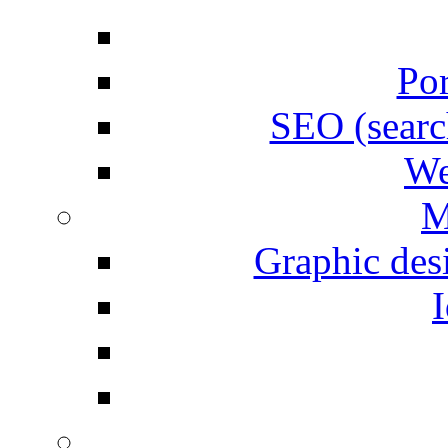
Por
SEO (searc
We
M
Graphic desi
I