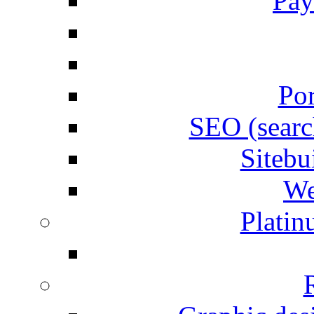
Pay
Por
SEO (searc
Siteb
We
Plati