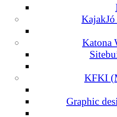
KajakJó 
Katona 
Siteb
KFKI (M
Graphic desi