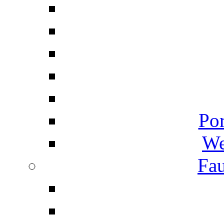
Por
We
Fau