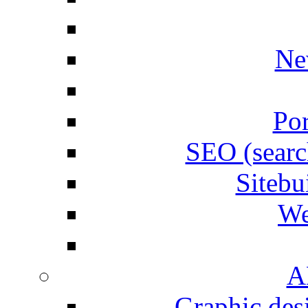
Ne
Por
SEO (searc
Siteb
We
A
Graphic desi