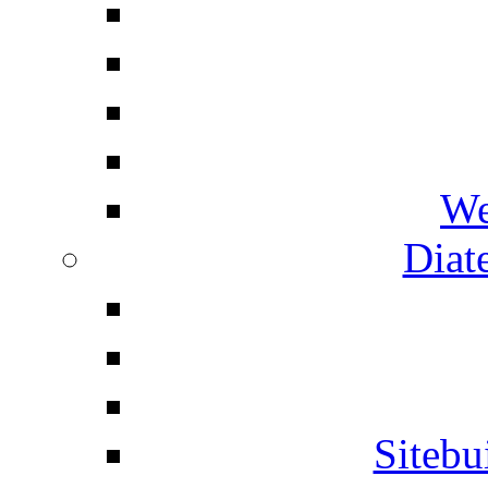
We
Diat
Siteb