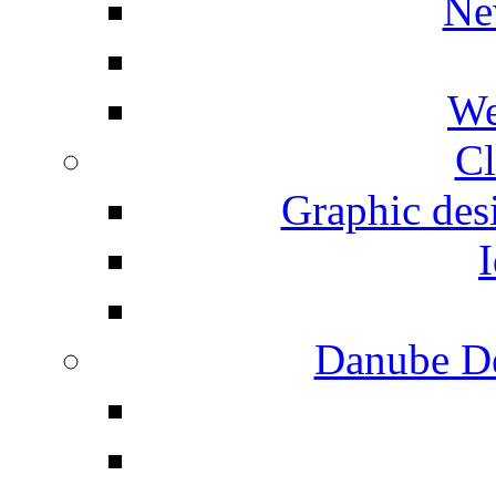
Ne
We
Cl
Graphic desi
I
Danube De