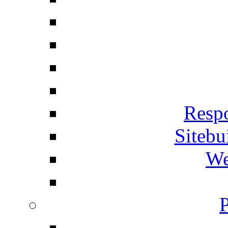
Respo
Siteb
We
P