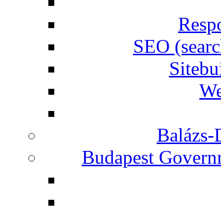
Respo
SEO (searc
Siteb
We
Balázs-
Budapest Governm