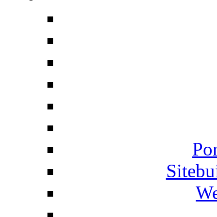
Por
Siteb
We