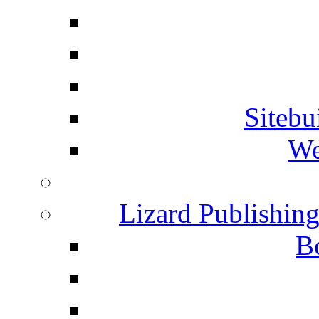
Siteb
We
Lizard Publishin
B