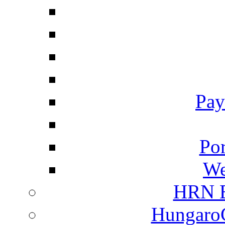
Pay
Por
We
HRN E
HungaroC