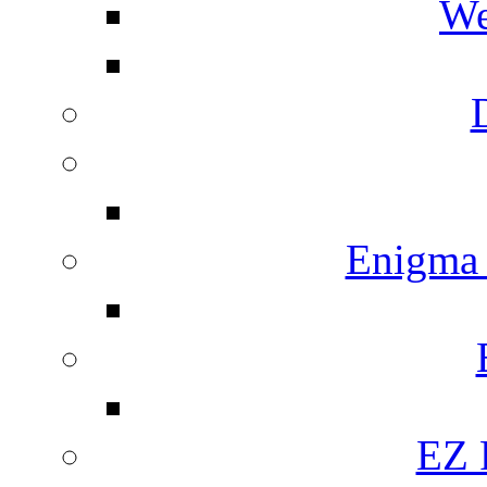
We
Enigma
EZ 