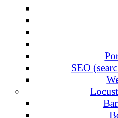
Por
SEO (searc
We
Locust
Ban
B