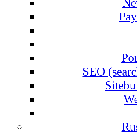
Ne
Pay
Por
SEO (searc
Siteb
We
Rus