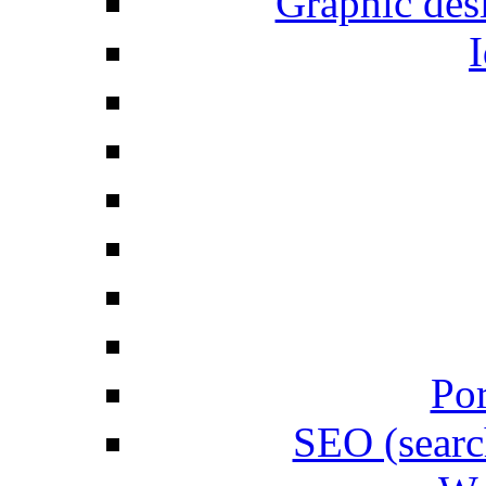
Graphic desi
I
Por
SEO (searc