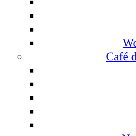
We
Café d