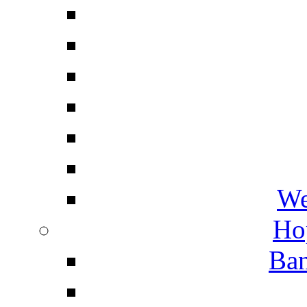
We
Ho
Ban