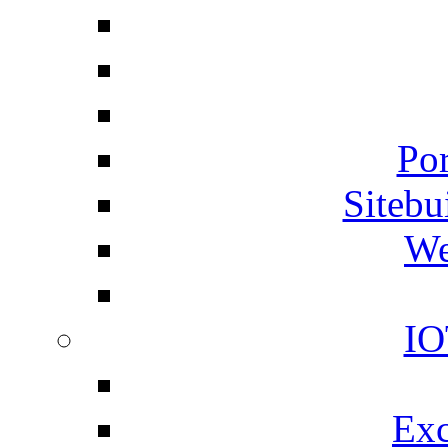
Por
Siteb
We
IO
Exc