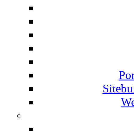
Por
Siteb
We