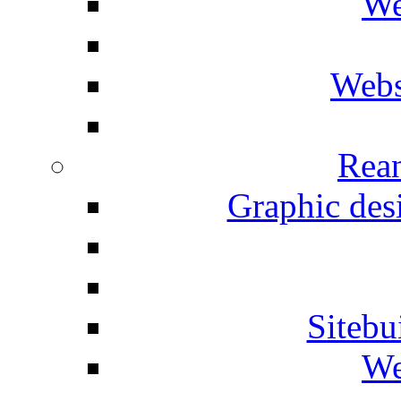
We
Webs
Rean
Graphic desi
Siteb
We