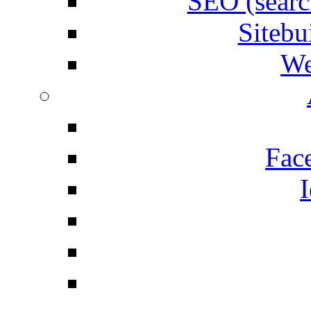
SEO (searc
Siteb
We
Fac
I