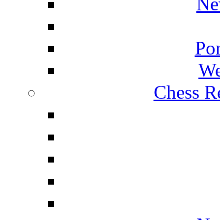
Ne
Por
We
Chess Re