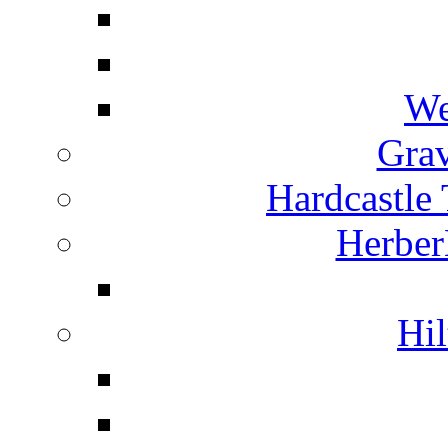
We
Grav
Hardcastle
Herber
Hil