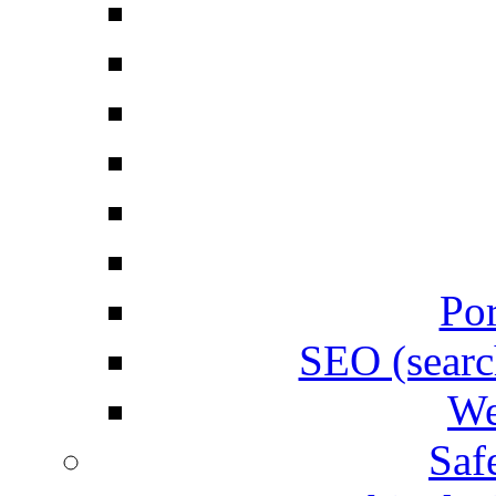
Por
SEO (searc
We
Saf