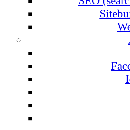
SEO (searc
Siteb
We
Fac
I