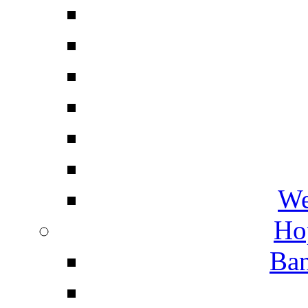
We
Ho
Ban