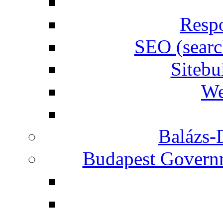
Respo
SEO (searc
Siteb
We
Balázs-
Budapest Governm