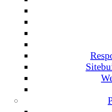
Respo
Siteb
We
P