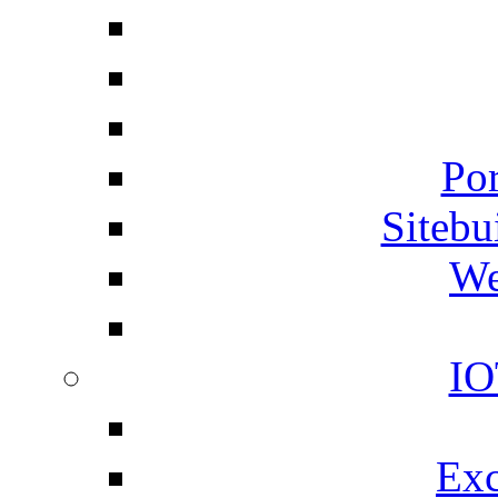
Por
Siteb
We
IO
Exc