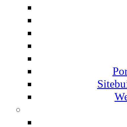
Por
Siteb
We