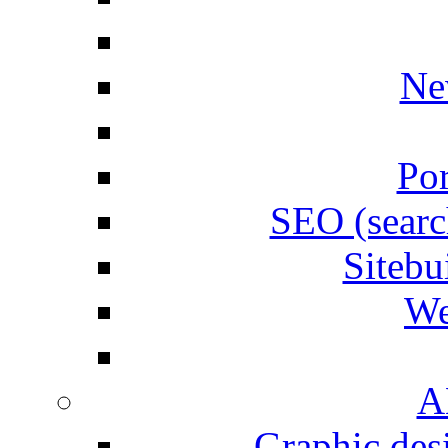
Ne
Por
SEO (searc
Siteb
We
A
Graphic desi