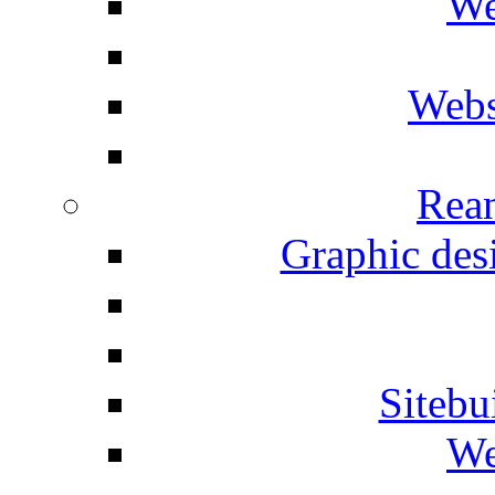
We
Webs
Rean
Graphic desi
Siteb
We