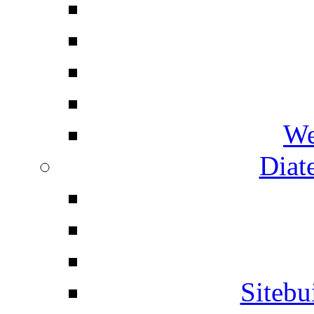
We
Diat
Siteb