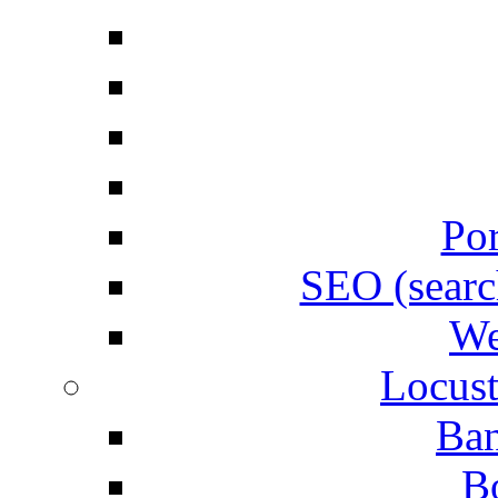
Por
SEO (searc
We
Locust
Ban
B