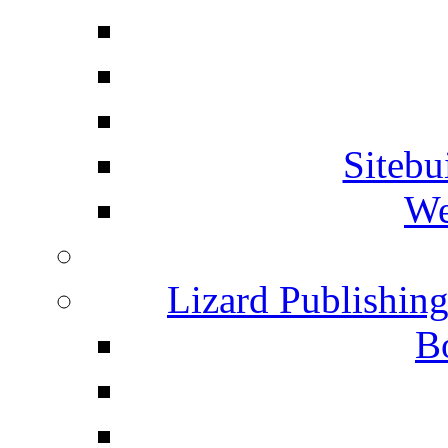
Siteb
We
Lizard Publishin
B