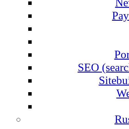
Ne
Pay
Por
SEO (searc
Siteb
We
Rus