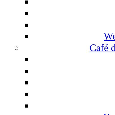
We
Café d