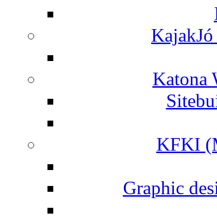
KajakJó 
Katona 
Siteb
KFKI (M
Graphic desi