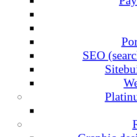
Pay
Por
SEO (searc
Siteb
We
Plati