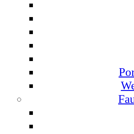
Por
We
Fau