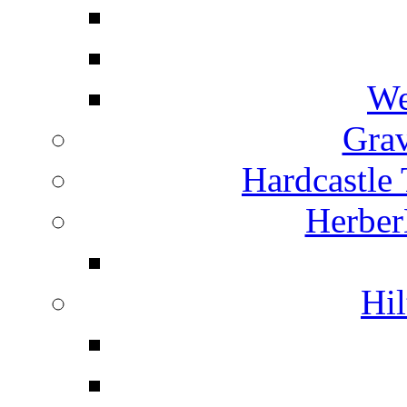
We
Grav
Hardcastle
Herber
Hil