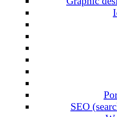
Graphic desi
I
Por
SEO (searc