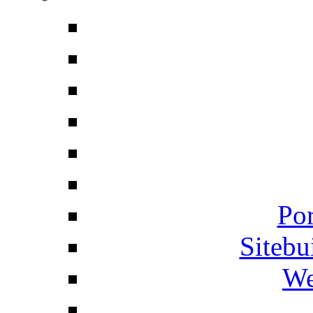
Por
Siteb
We