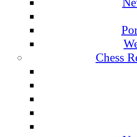
Ne
Por
We
Chess Re