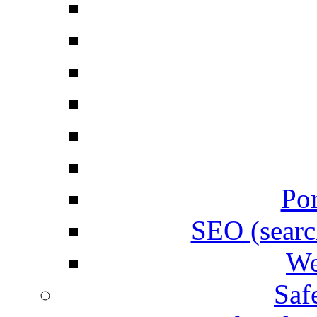
Por
SEO (searc
We
Saf