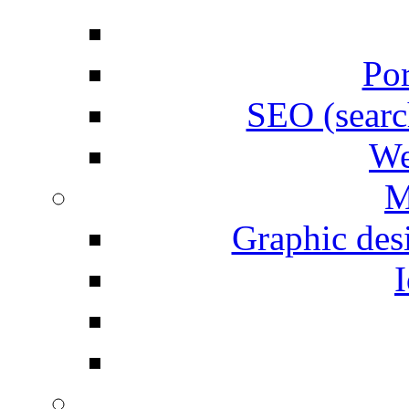
Por
SEO (searc
We
M
Graphic desi
I