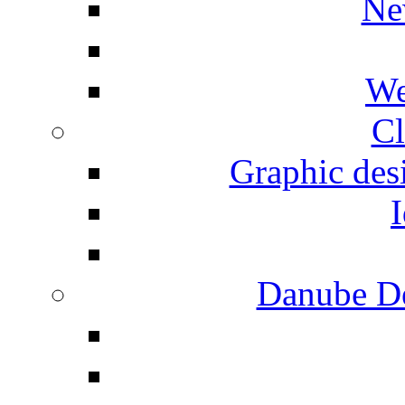
Ne
We
Cl
Graphic desi
I
Danube De