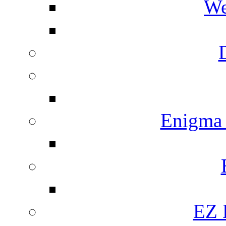
We
Enigma
EZ 