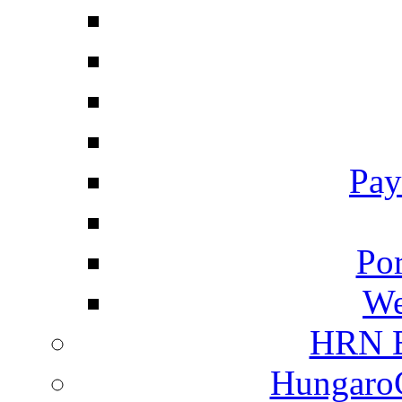
Pay
Por
We
HRN E
HungaroC