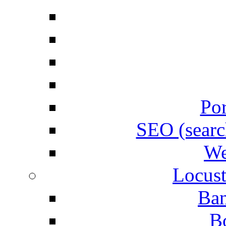
Por
SEO (searc
We
Locust
Ban
B