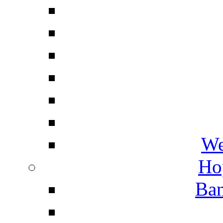
We
Ho
Ban