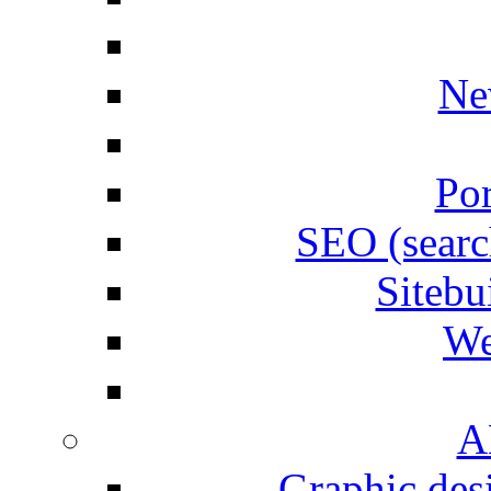
Ne
Por
SEO (searc
Siteb
We
A
Graphic desi