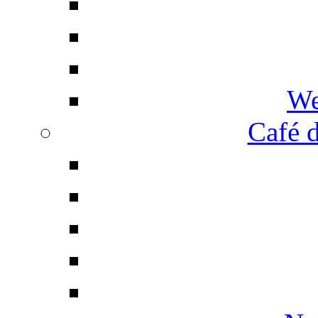
We
Café d