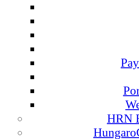
Pay
Por
We
HRN E
HungaroC