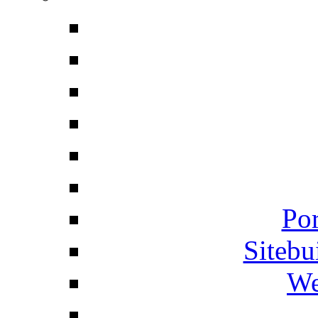
Por
Siteb
We