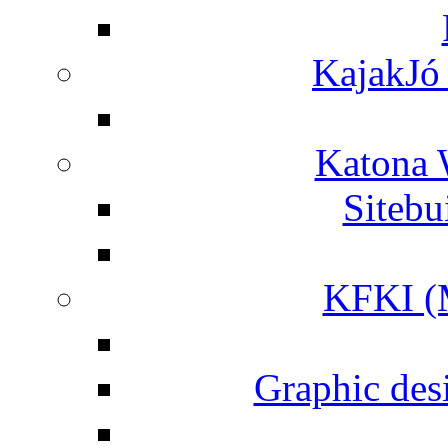
KajakJó 
Katona 
Siteb
KFKI (M
Graphic desi