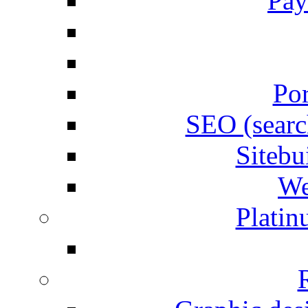
Pay
Por
SEO (searc
Siteb
We
Plati