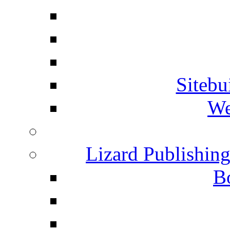
Siteb
We
Lizard Publishin
B