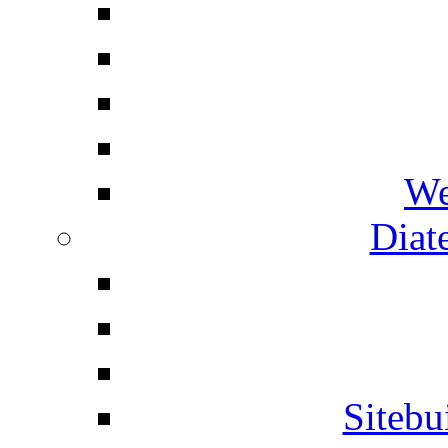
We
Diat
Siteb