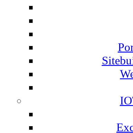
Por
Siteb
We
IO
Exc