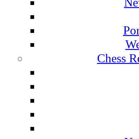
Ne
Por
We
Chess Re