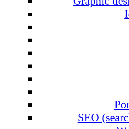
Graphic desi
I
Por
SEO (searc