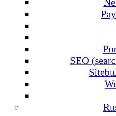
Ne
Pay
Por
SEO (searc
Siteb
We
Rus