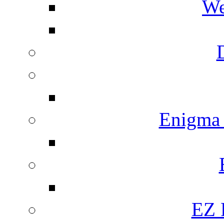
We
Enigma
EZ 