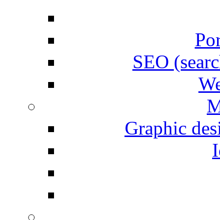
Por
SEO (searc
We
M
Graphic desi
I