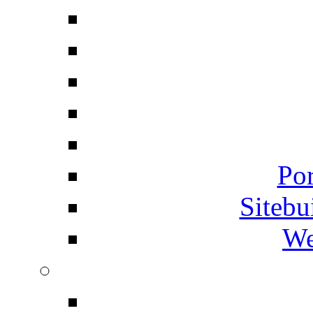
Por
Siteb
We