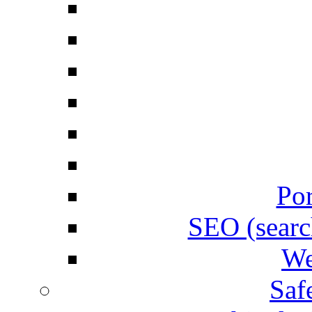
Por
SEO (searc
We
Saf