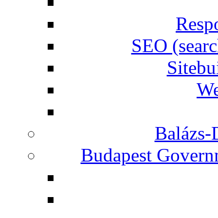
Respo
SEO (searc
Siteb
We
Balázs-
Budapest Governm