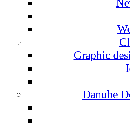
Ne
We
Cl
Graphic desi
I
Danube De