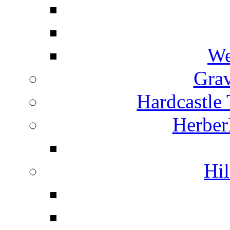
We
Grav
Hardcastle
Herber
Hil