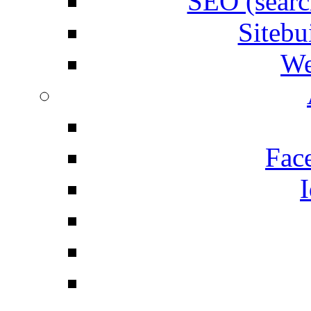
SEO (searc
Siteb
We
Fac
I