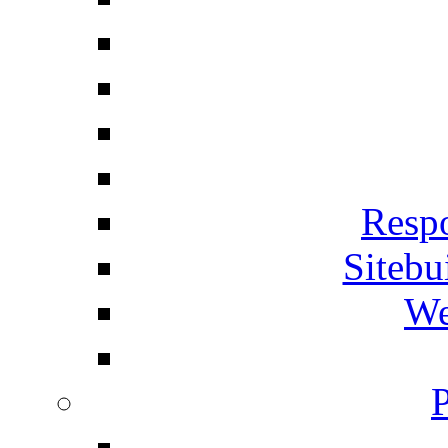
Respo
Siteb
We
P