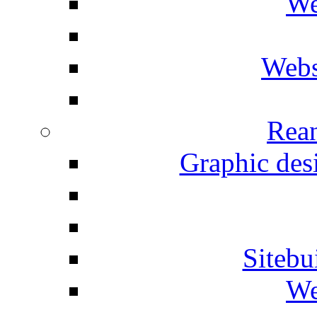
We
Webs
Rean
Graphic desi
Siteb
We