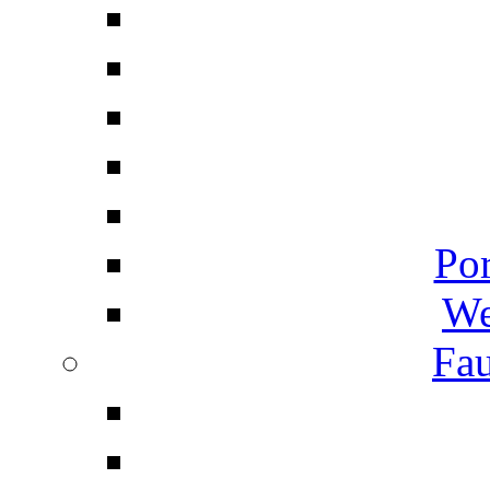
Por
We
Fau