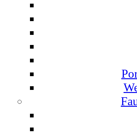
Por
We
Fau