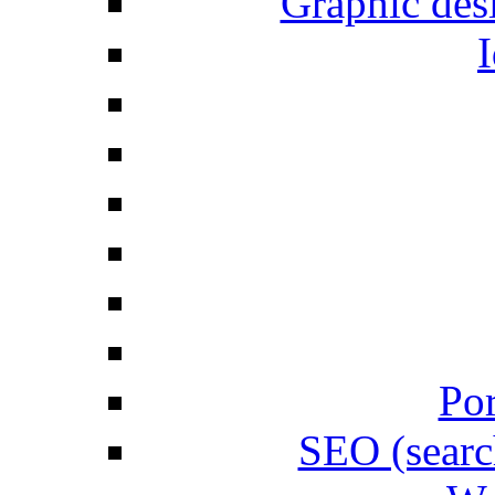
Graphic desi
I
Por
SEO (searc