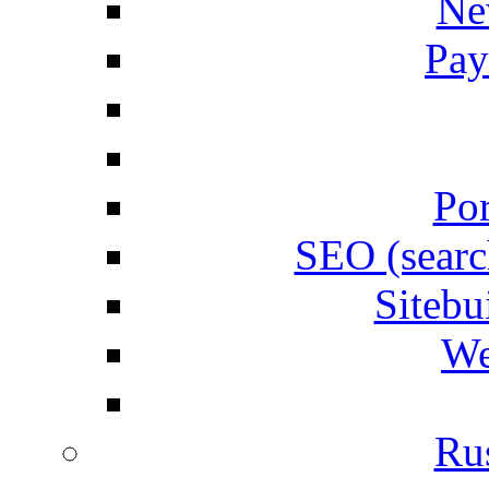
Ne
Pay
Por
SEO (searc
Siteb
We
Rus