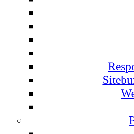
Respo
Siteb
We
P