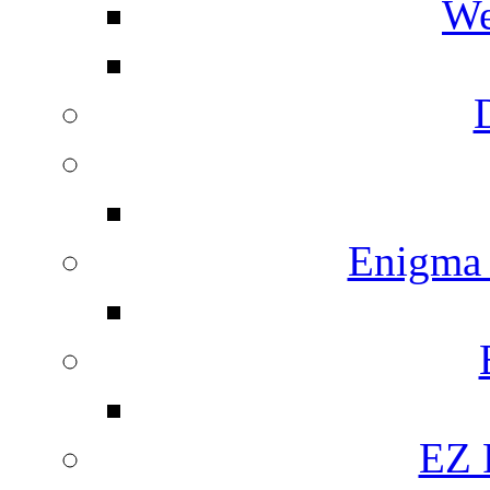
We
Enigma
EZ 