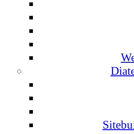
We
Diat
Siteb