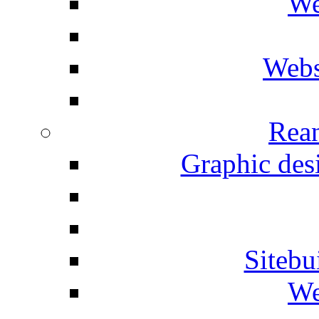
We
Webs
Rean
Graphic desi
Siteb
We