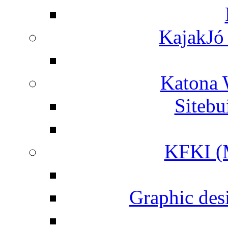
KajakJó 
Katona 
Siteb
KFKI (M
Graphic desi