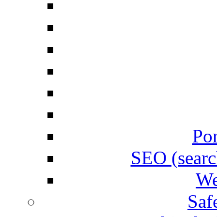
Por
SEO (searc
We
Saf