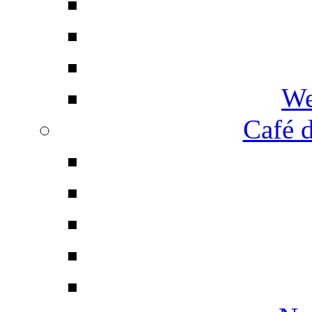
We
Café d