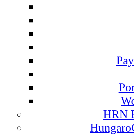
Pay
Por
We
HRN E
HungaroC