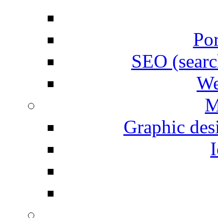
Por
SEO (searc
We
M
Graphic desi
I