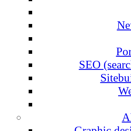
Ne
Por
SEO (searc
Siteb
We
A
Graphic desi