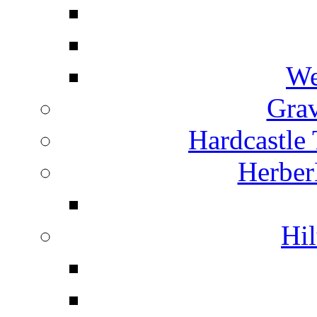
We
Grav
Hardcastle
Herber
Hil