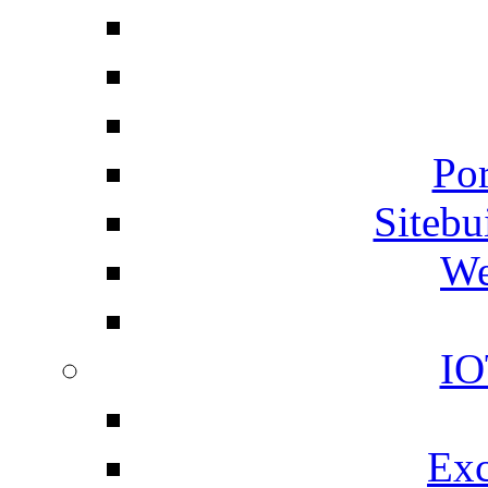
Por
Siteb
We
IO
Exc