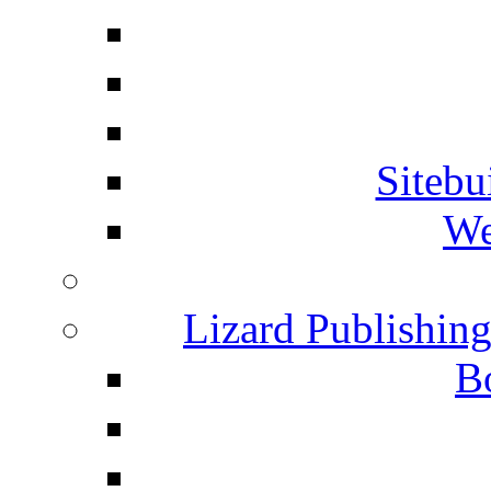
Siteb
We
Lizard Publishin
B