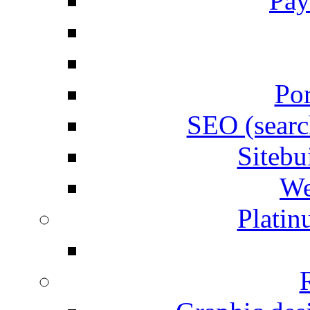
Pay
Por
SEO (searc
Siteb
We
Plati