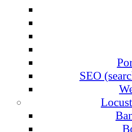
Por
SEO (searc
We
Locust
Ban
B