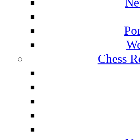
Ne
Por
We
Chess Re