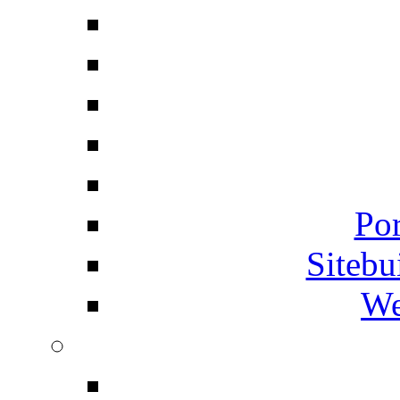
Por
Siteb
We