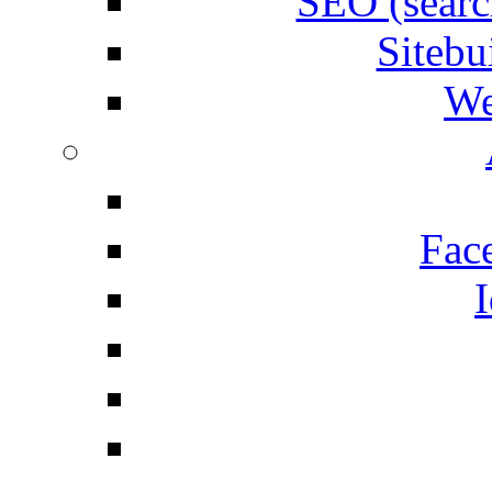
SEO (searc
Siteb
We
Fac
I