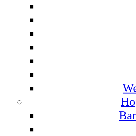
We
Ho
Ban