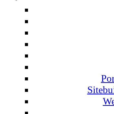
Por
Siteb
We