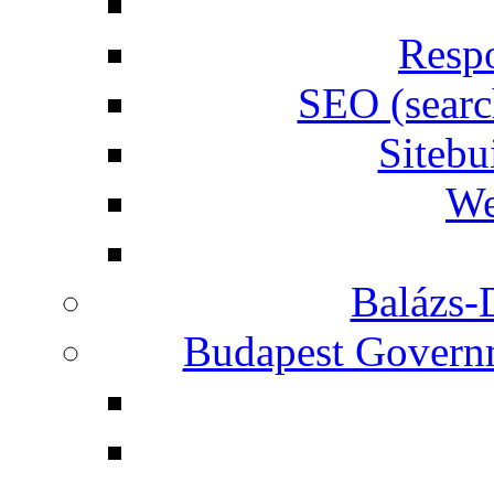
Respo
SEO (searc
Siteb
We
Balázs-
Budapest Governm