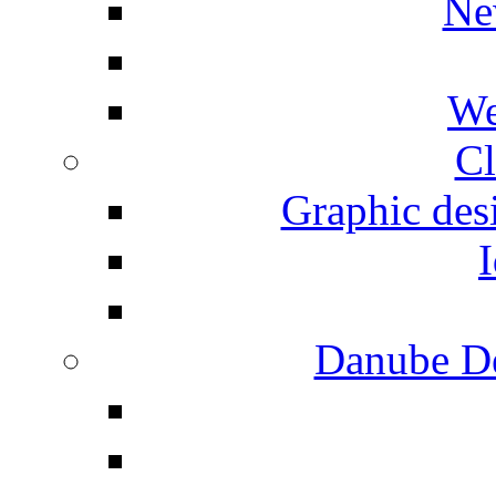
Ne
We
Cl
Graphic desi
I
Danube De