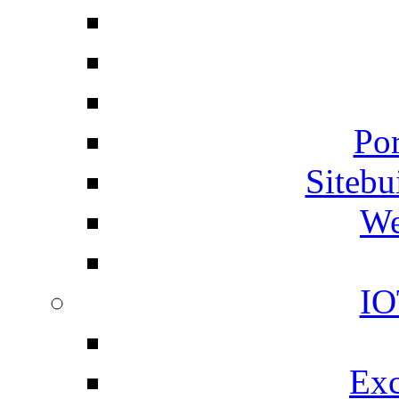
Por
Siteb
We
IO
Exc