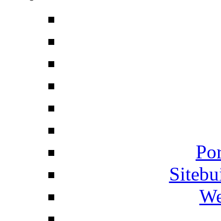
Por
Siteb
We