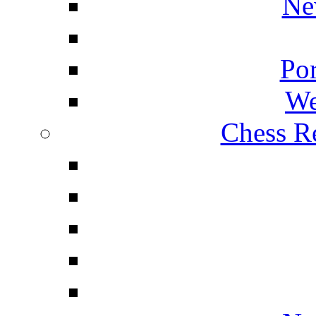
Ne
Por
We
Chess Re