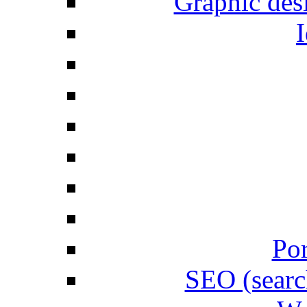
Graphic desi
I
Por
SEO (searc