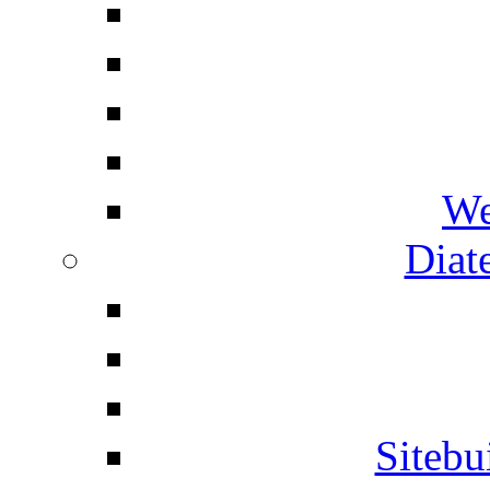
We
Diat
Siteb