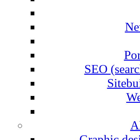
Ne
Por
SEO (searc
Siteb
We
A
Graphic desi