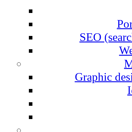
Por
SEO (searc
We
M
Graphic desi
I