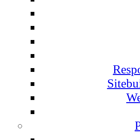
Respo
Siteb
We
P