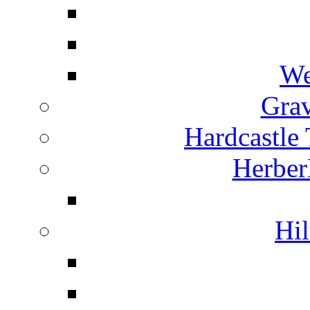
We
Grav
Hardcastle
Herber
Hil