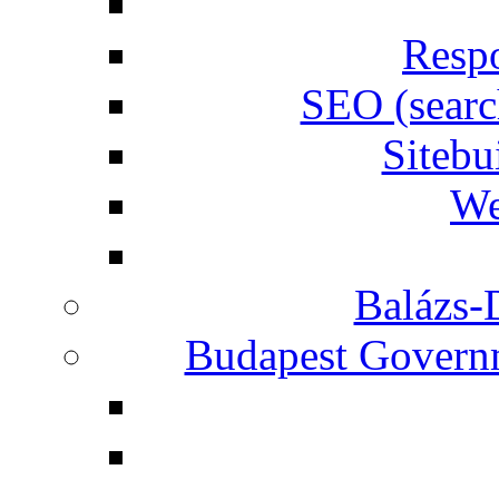
Respo
SEO (searc
Siteb
We
Balázs-
Budapest Governm