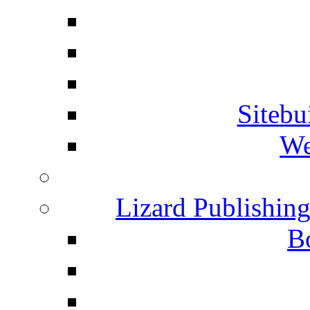
Siteb
We
Lizard Publishin
B