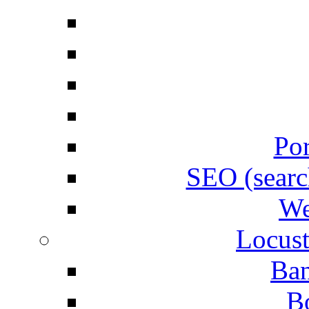
Por
SEO (searc
We
Locust
Ban
B