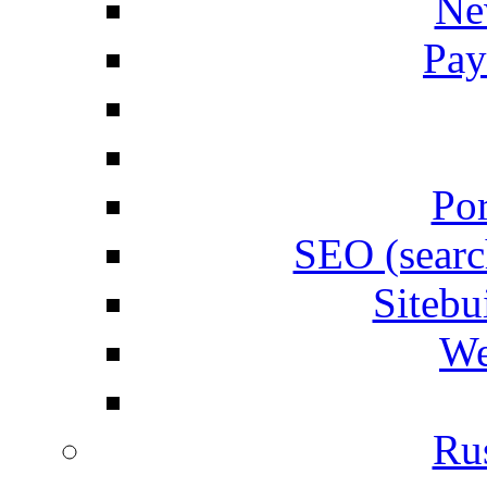
Ne
Pay
Por
SEO (searc
Siteb
We
Rus