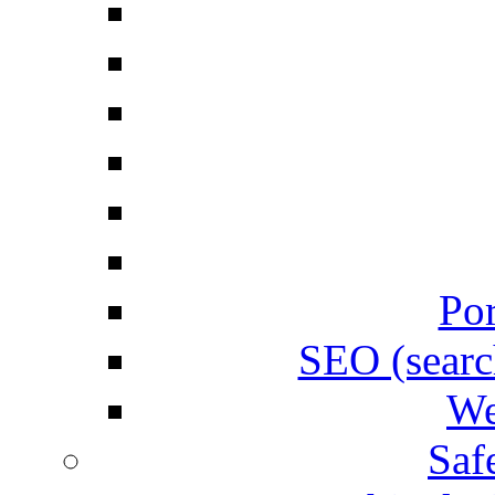
Por
SEO (searc
We
Saf