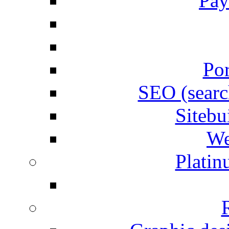
Pay
Por
SEO (searc
Siteb
We
Plati