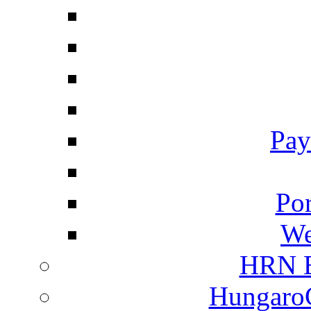
Pay
Por
We
HRN E
HungaroC