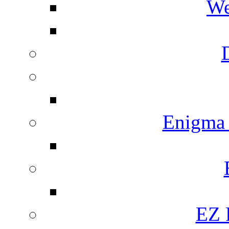
We
Enigma
EZ 