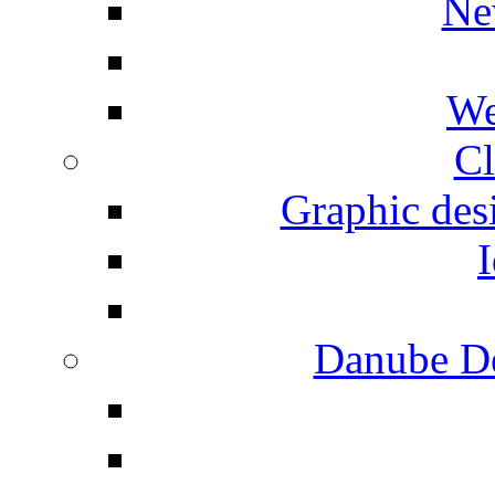
Ne
We
Cl
Graphic desi
I
Danube De