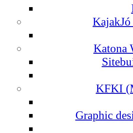
KajakJó 
Katona 
Siteb
KFKI (M
Graphic desi