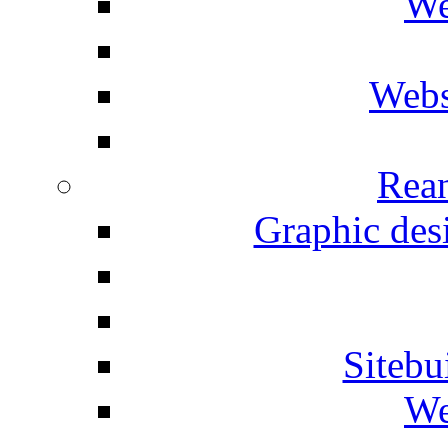
We
Webs
Rean
Graphic desi
Siteb
We