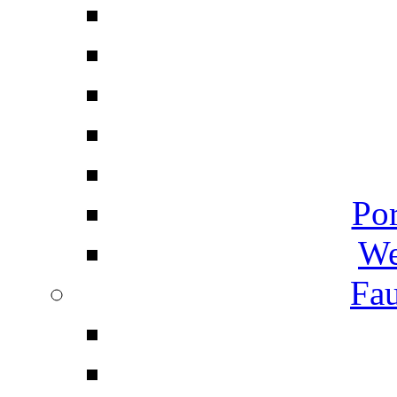
Por
We
Fau