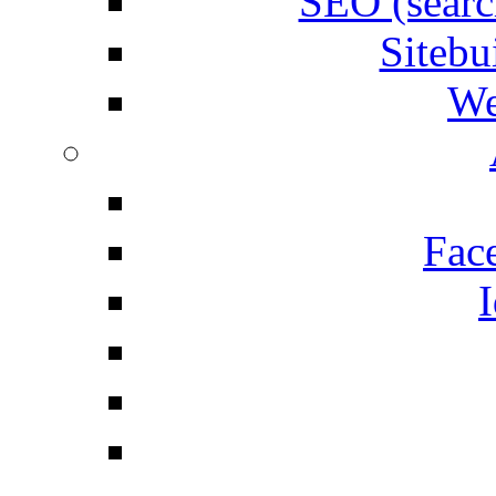
SEO (searc
Siteb
We
Fac
I