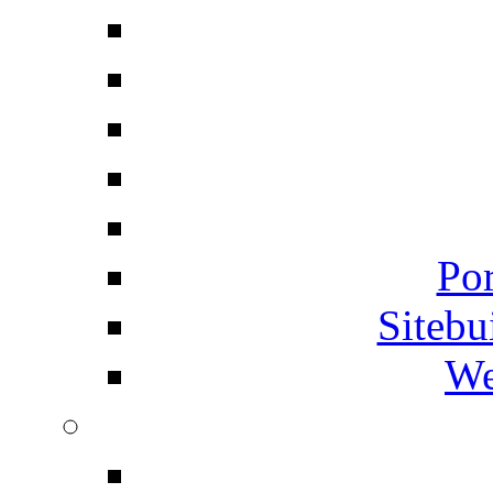
Por
Siteb
We