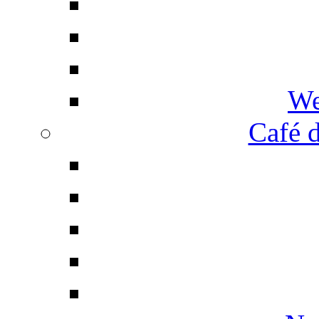
We
Café d