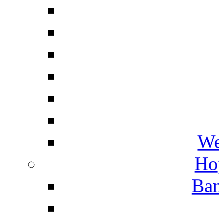
We
Ho
Ban