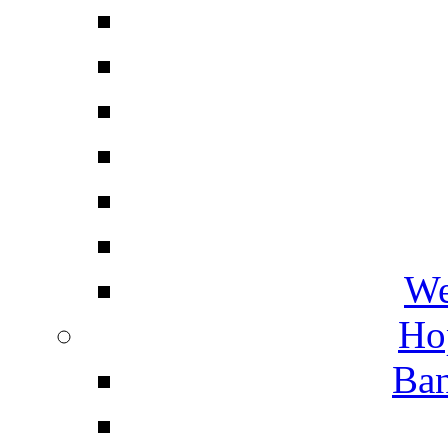
We
Ho
Ban