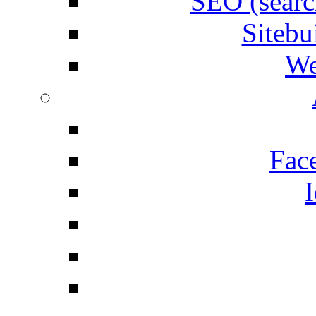
SEO (searc
Siteb
We
Fac
I