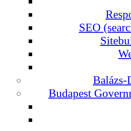
Respo
SEO (searc
Siteb
We
Balázs-
Budapest Governm