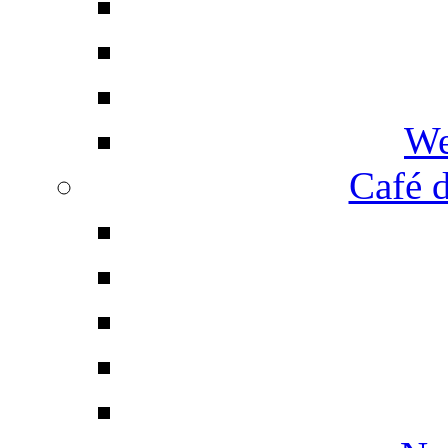
We
Café d