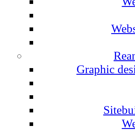
We
Webs
Rean
Graphic desi
Siteb
We