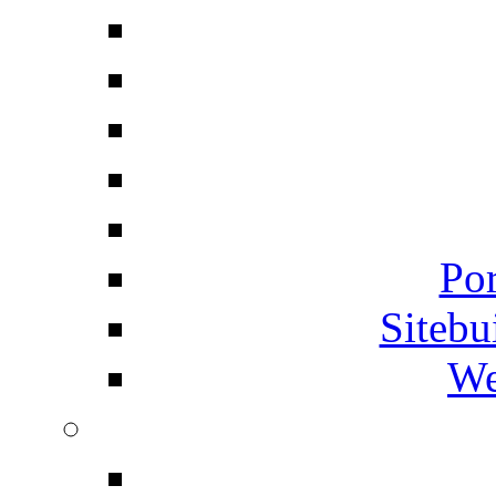
Por
Siteb
We