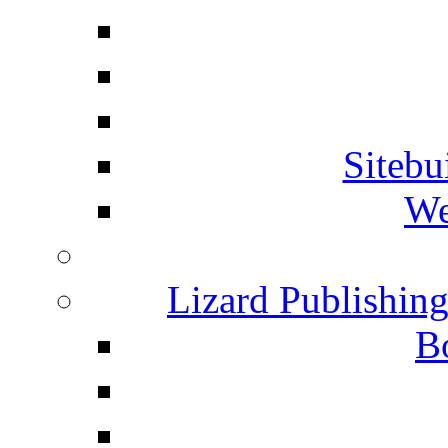
Siteb
We
Lizard Publishin
B