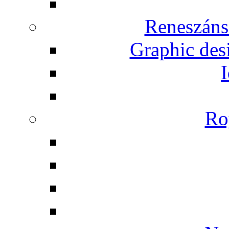
Reneszáns
Graphic desi
I
Ro