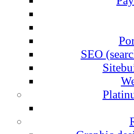
Pay
Por
SEO (searc
Siteb
We
Plati