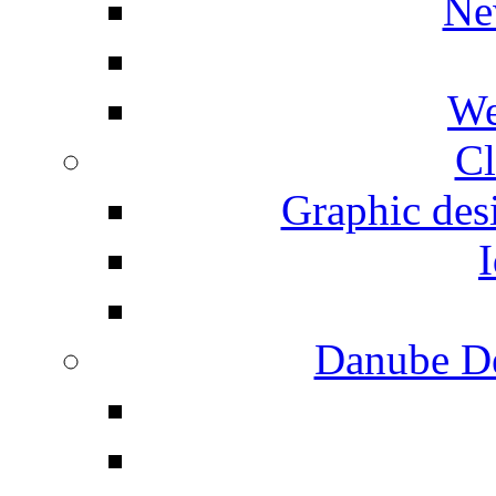
Ne
We
Cl
Graphic desi
I
Danube De