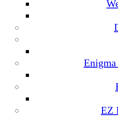
We
Enigma
EZ 