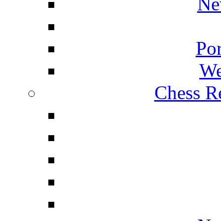
Ne
Por
We
Chess Re