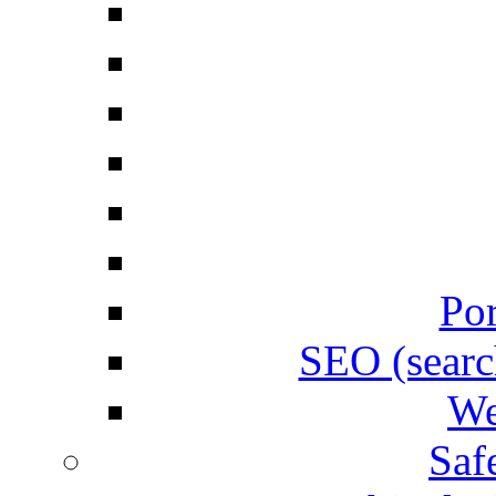
Por
SEO (searc
We
Saf