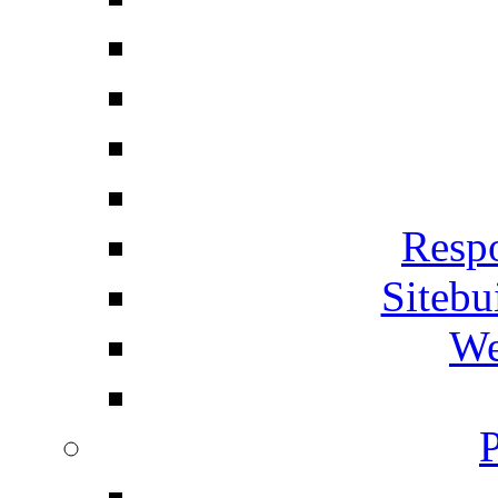
Respo
Siteb
We
P