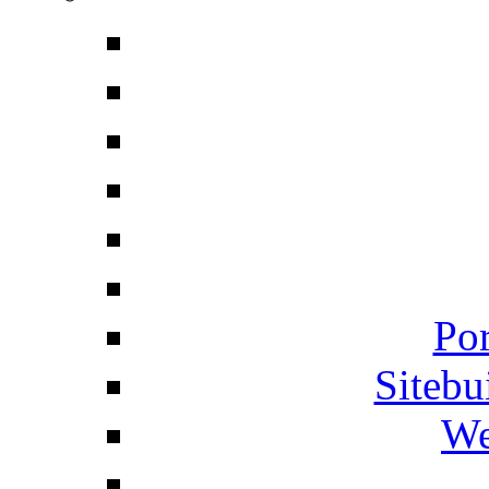
Por
Siteb
We