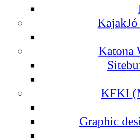
KajakJó 
Katona 
Siteb
KFKI (M
Graphic desi