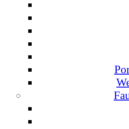
Por
We
Fau