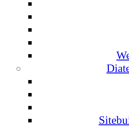
We
Diat
Siteb