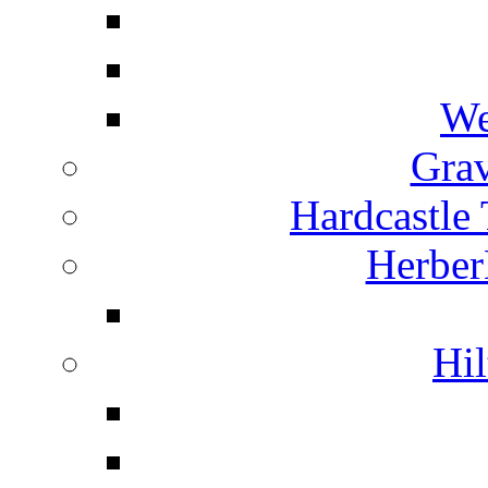
We
Grav
Hardcastle
Herber
Hil