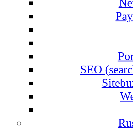
Ne
Pay
Por
SEO (searc
Siteb
We
Rus