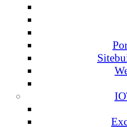
Por
Siteb
We
IO
Exc