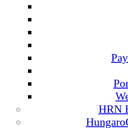
Pay
Por
We
HRN E
HungaroC