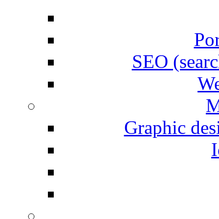
Por
SEO (searc
We
M
Graphic desi
I