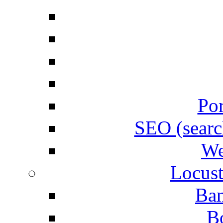
Por
SEO (searc
We
Locust
Ban
B