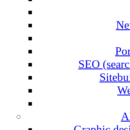
Ne
Por
SEO (searc
Siteb
We
A
Graphic desi