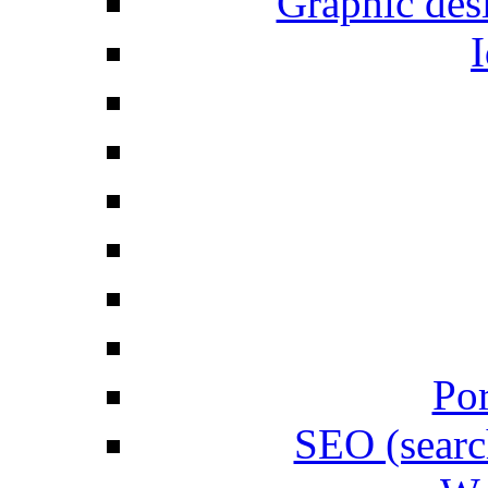
Graphic desi
I
Por
SEO (searc