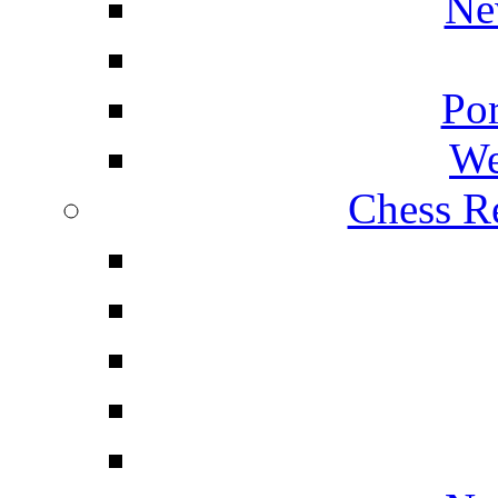
Ne
Por
We
Chess Re