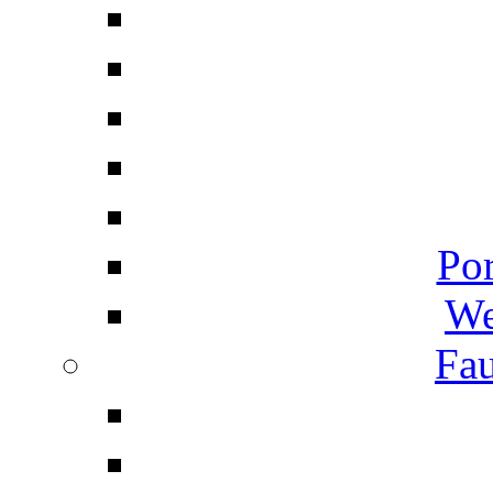
Por
We
Fau