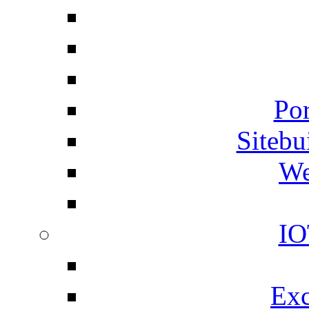
Por
Siteb
We
IO
Exc