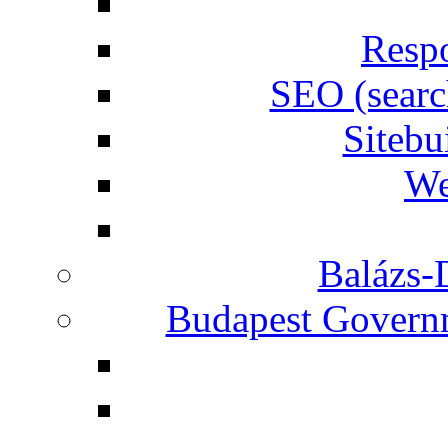
Respo
SEO (searc
Siteb
We
Balázs-
Budapest Governm