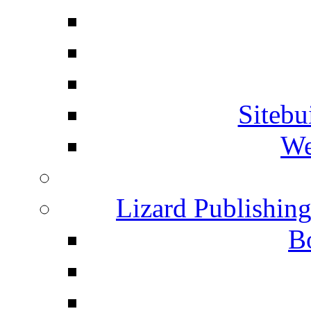
Siteb
We
Lizard Publishin
B