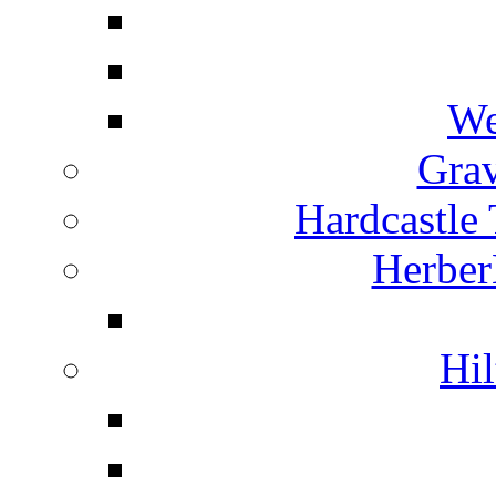
We
Grav
Hardcastle
Herber
Hil