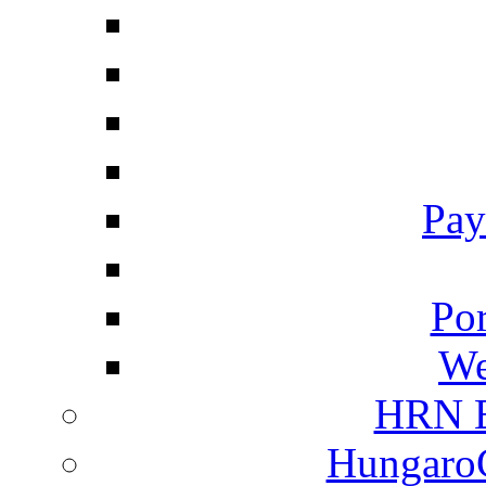
Pay
Por
We
HRN E
HungaroC