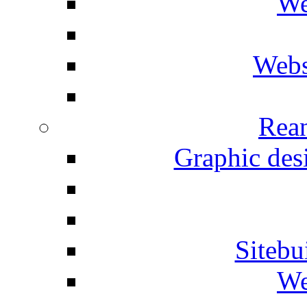
We
Webs
Rean
Graphic desi
Siteb
We