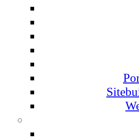
Por
Siteb
We