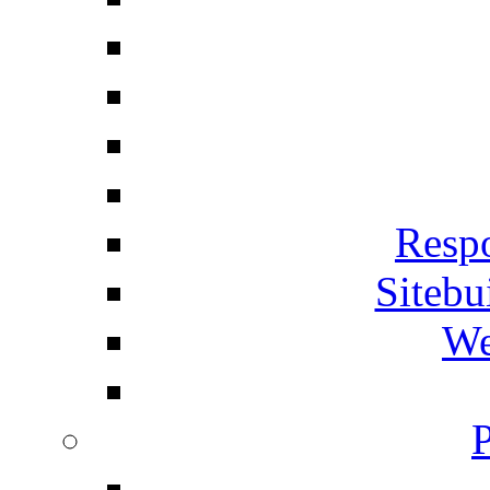
Respo
Siteb
We
P