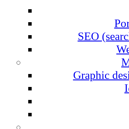
Por
SEO (searc
We
M
Graphic desi
I