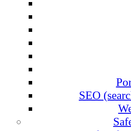
Por
SEO (searc
We
Saf