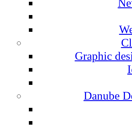
Ne
We
Cl
Graphic desi
I
Danube De