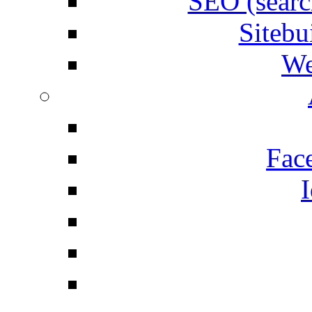
SEO (searc
Siteb
We
Fac
I