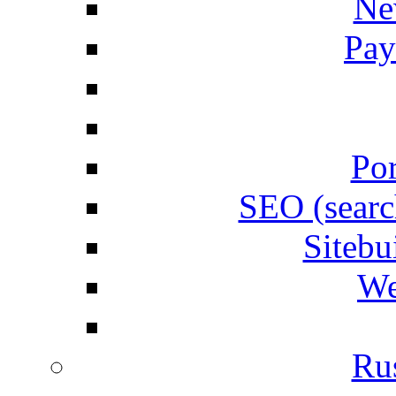
Ne
Pay
Por
SEO (searc
Siteb
We
Rus