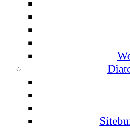
We
Diat
Siteb