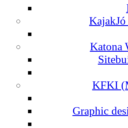
KajakJó 
Katona 
Siteb
KFKI (M
Graphic desi