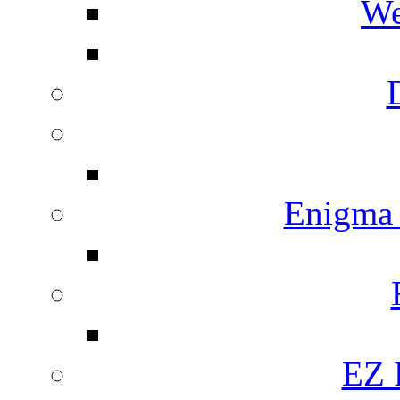
We
Enigma
EZ 