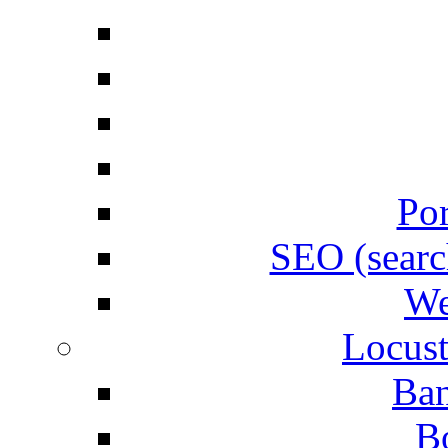
Por
SEO (searc
We
Locust
Ban
B