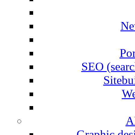
Ne
Por
SEO (searc
Siteb
We
A
Graphic desi