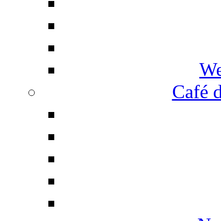
We
Café d