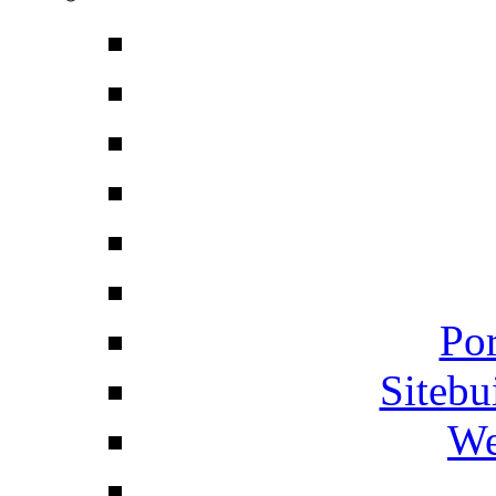
Por
Siteb
We