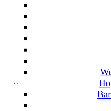
We
Ho
Ban