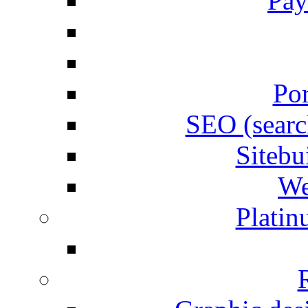
Pay
Por
SEO (searc
Siteb
We
Plati