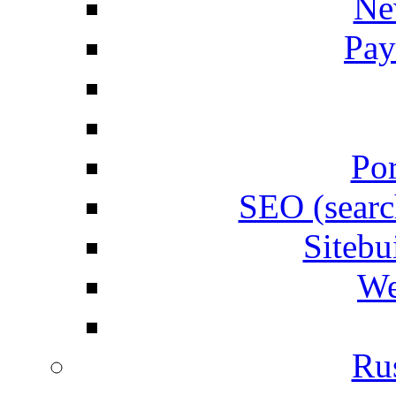
Ne
Pay
Por
SEO (searc
Siteb
We
Rus