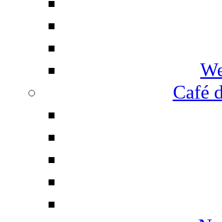
We
Café d