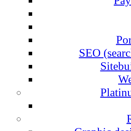
Pay
Por
SEO (searc
Siteb
We
Plati