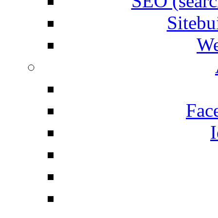
SEO (searc
Siteb
We
Fac
I