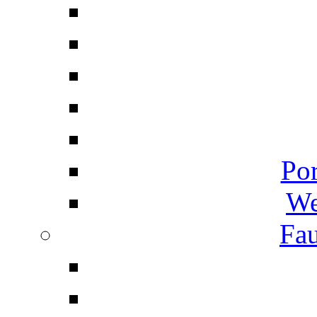
Por
We
Fau