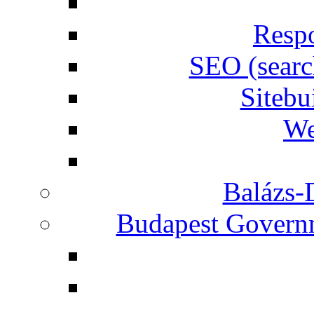
Respo
SEO (searc
Siteb
We
Balázs-
Budapest Governm