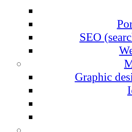
Por
SEO (searc
We
M
Graphic desi
I