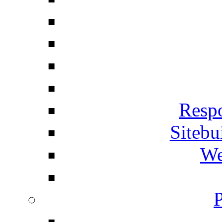
Respo
Siteb
We
P