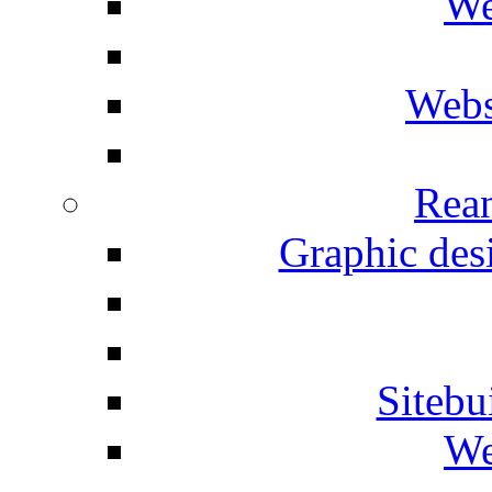
We
Webs
Rean
Graphic desi
Siteb
We