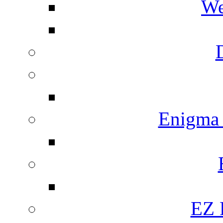
We
Enigma
EZ 