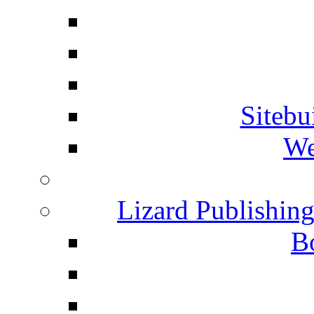
Siteb
We
Lizard Publishin
B