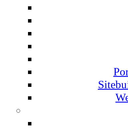
Por
Siteb
We