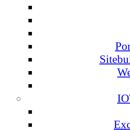
Por
Siteb
We
IO
Exc