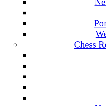
Ne
Por
We
Chess Re