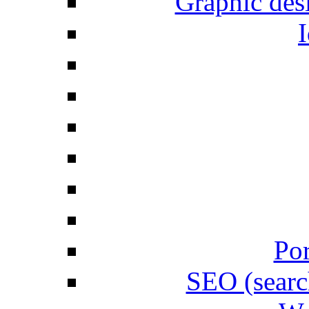
Graphic desi
I
Por
SEO (searc