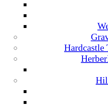
We
Grav
Hardcastle
Herber
Hil