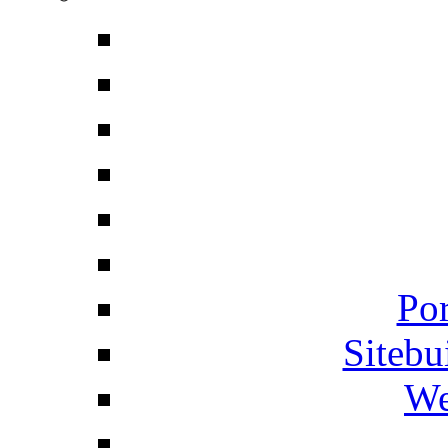
Por
Siteb
We