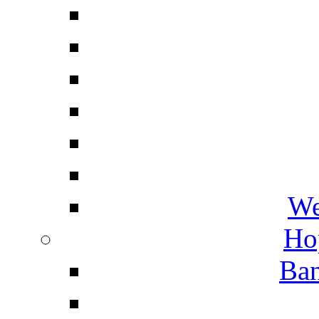
We
Ho
Ban