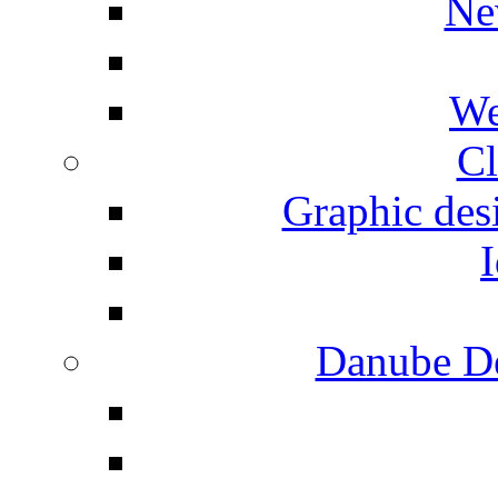
Ne
We
Cl
Graphic desi
I
Danube De