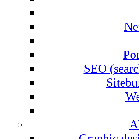
Ne
Por
SEO (searc
Siteb
We
A
Graphic desi