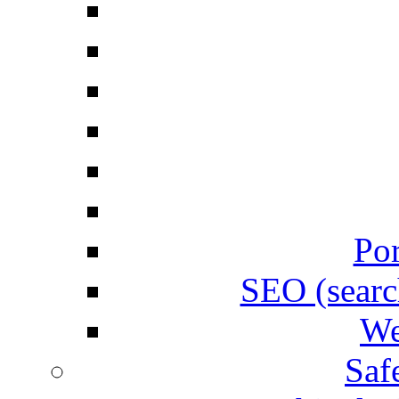
Por
SEO (searc
We
Saf