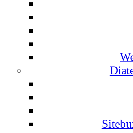
We
Diat
Siteb