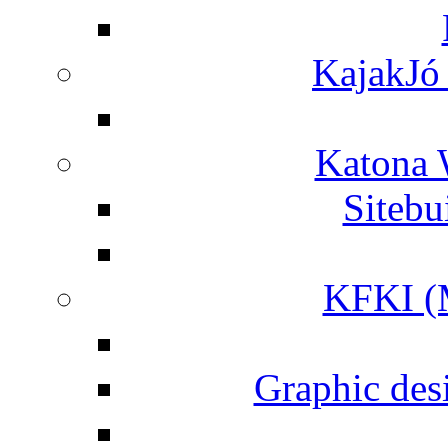
KajakJó 
Katona 
Siteb
KFKI (M
Graphic desi