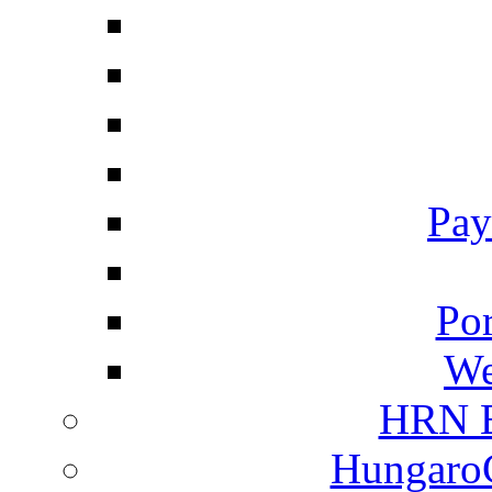
Pay
Por
We
HRN E
HungaroC