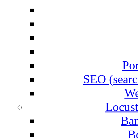
Por
SEO (searc
We
Locust
Ban
B