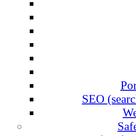
Por
SEO (searc
We
Saf