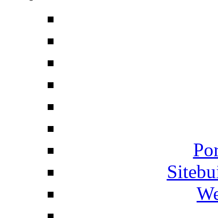
Por
Siteb
We