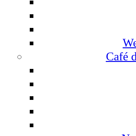
We
Café d