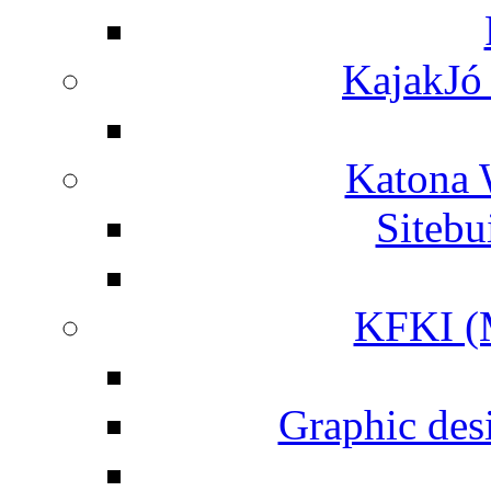
KajakJó 
Katona 
Siteb
KFKI (M
Graphic desi