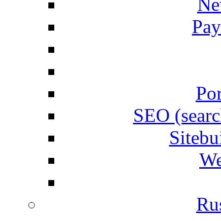
Ne
Pay
Por
SEO (searc
Siteb
We
Rus