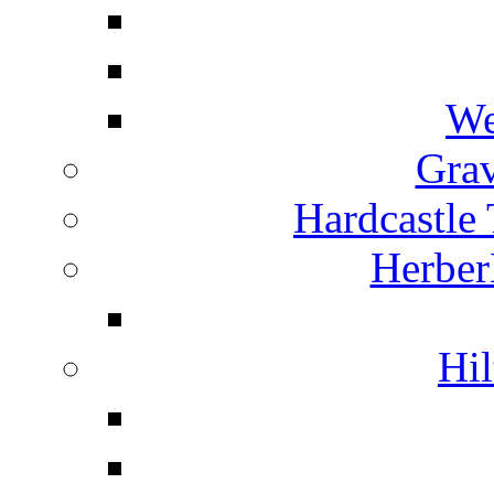
We
Grav
Hardcastle
Herber
Hil