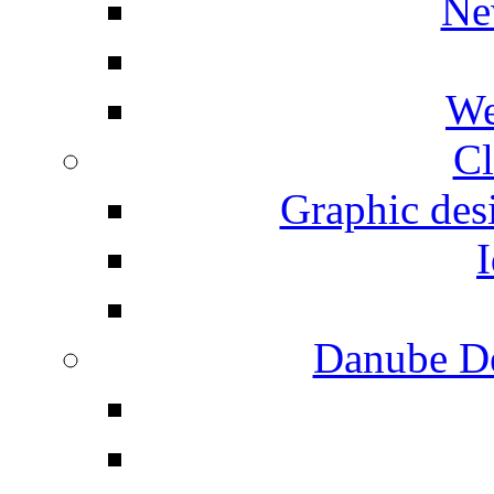
Ne
We
Cl
Graphic desi
I
Danube De