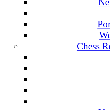
Ne
Por
We
Chess Re