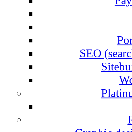
Pay
Por
SEO (searc
Siteb
We
Plati