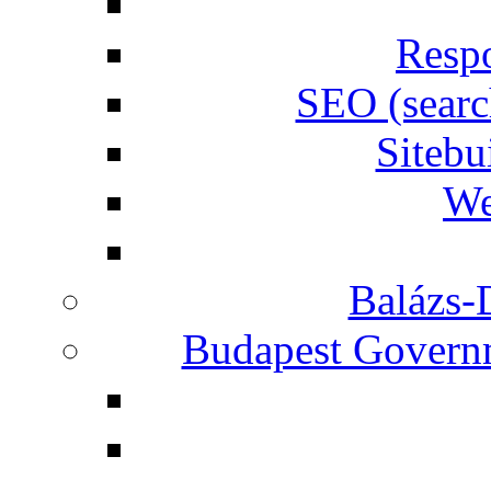
Respo
SEO (searc
Siteb
We
Balázs-
Budapest Governm