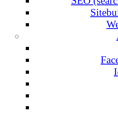
SEO (searc
Siteb
We
Fac
I