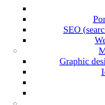
Por
SEO (searc
We
M
Graphic desi
I