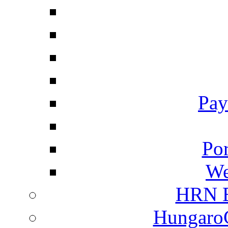
Pay
Por
We
HRN E
HungaroC