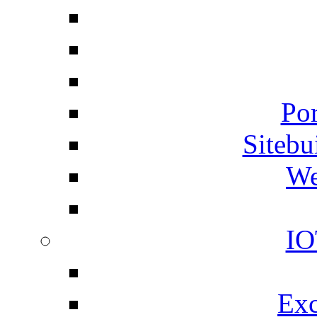
Por
Siteb
We
IO
Exc