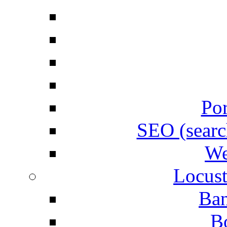
Por
SEO (searc
We
Locust
Ban
B