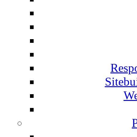
Respo
Siteb
We
P