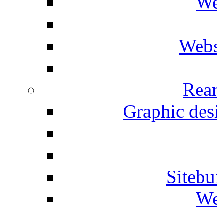
We
Webs
Rean
Graphic desi
Siteb
We