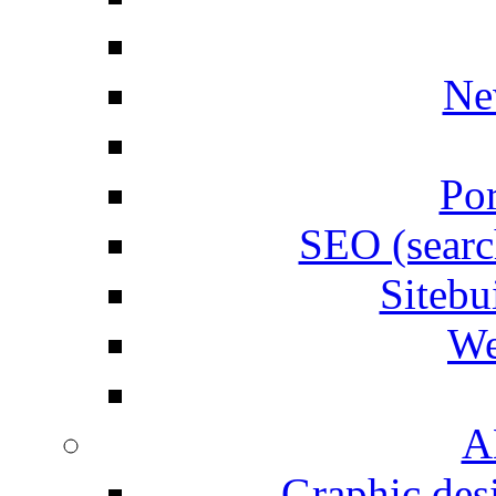
Ne
Por
SEO (searc
Siteb
We
A
Graphic desi