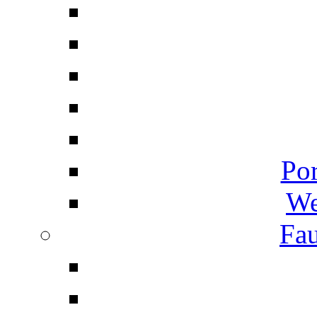
Por
We
Fau