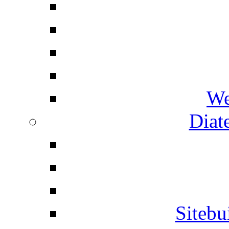
We
Diat
Siteb