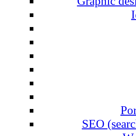
Graphic desi
I
Por
SEO (searc