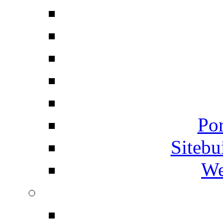
Por
Siteb
We