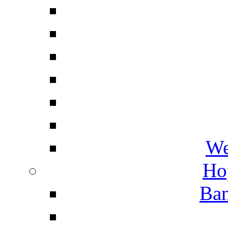
We
Ho
Ban