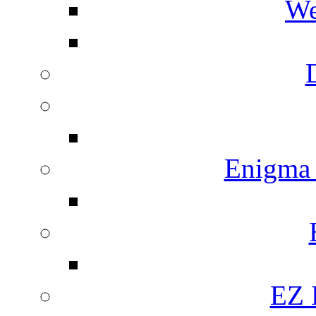
We
Enigma
EZ 