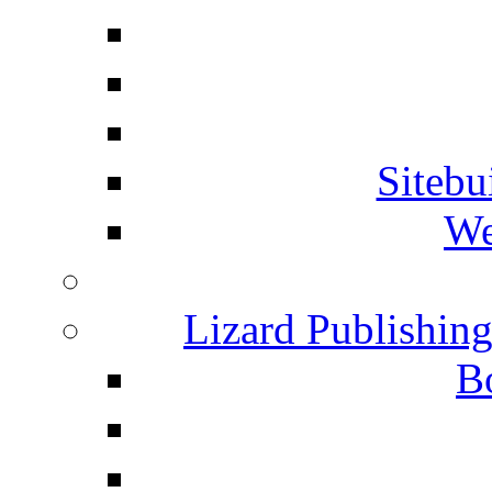
Siteb
We
Lizard Publishin
B