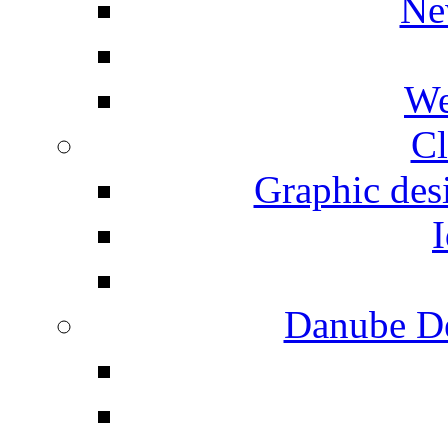
Ne
We
Cl
Graphic desi
I
Danube De