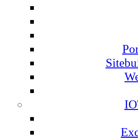
Por
Siteb
We
IO
Exc