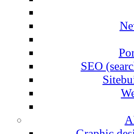
Ne
Por
SEO (searc
Siteb
We
A
Graphic desi