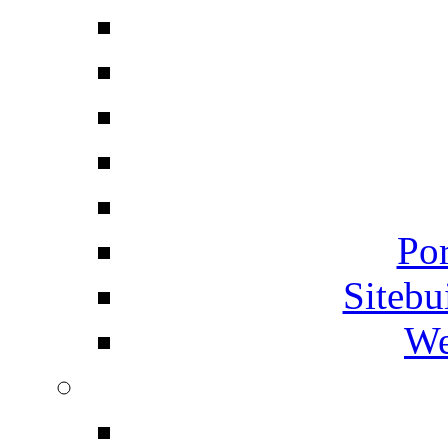
Por
Siteb
We