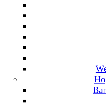
We
Ho
Ban