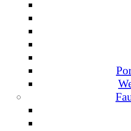
Por
We
Fau