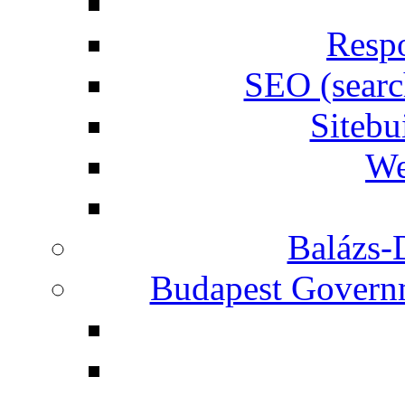
Respo
SEO (searc
Siteb
We
Balázs-
Budapest Governm