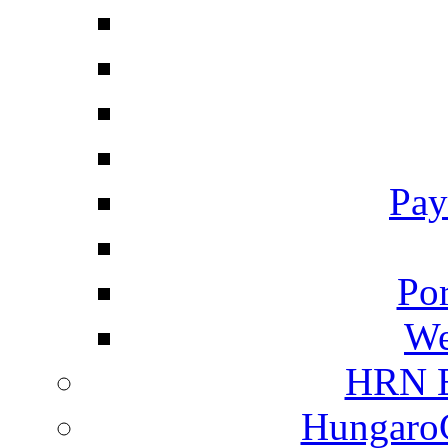
Pay
Por
We
HRN E
HungaroC