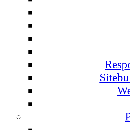
Respo
Siteb
We
P