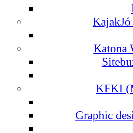
KajakJó 
Katona 
Siteb
KFKI (M
Graphic desi