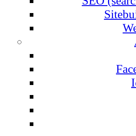
SEO (searc
Siteb
We
Fac
I