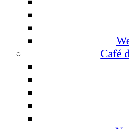
We
Café d