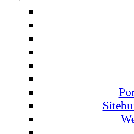
Por
Siteb
We