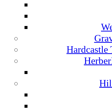
We
Grav
Hardcastle
Herber
Hil