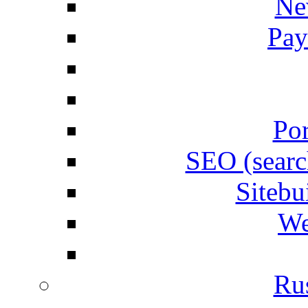
Ne
Pay
Por
SEO (searc
Siteb
We
Rus