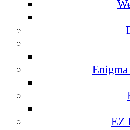
We
Enigma
EZ 