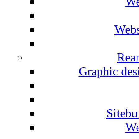
We
Webs
Rean
Graphic desi
Siteb
We