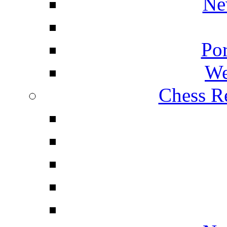
Ne
Por
We
Chess Re