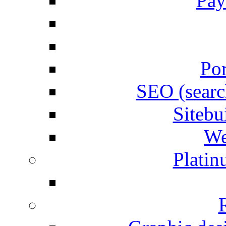
Pay
Por
SEO (searc
Siteb
We
Plati