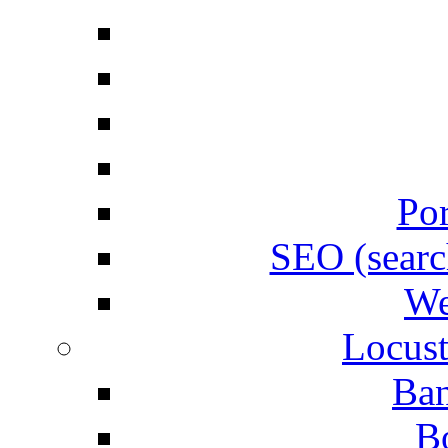
Por
SEO (searc
We
Locust
Ban
B