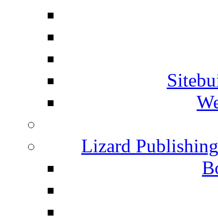
Siteb
We
Lizard Publishin
B