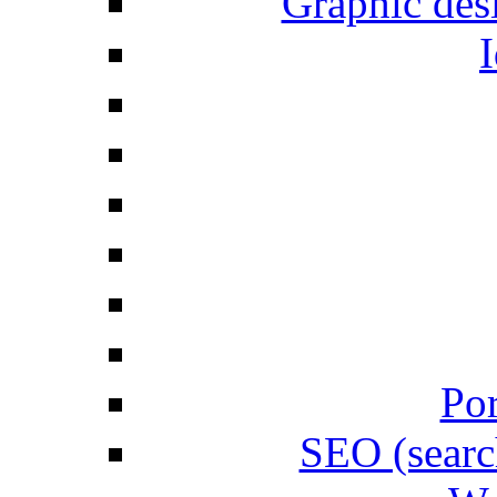
Graphic desi
I
Por
SEO (searc