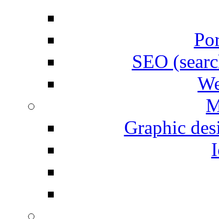
Por
SEO (searc
We
M
Graphic desi
I