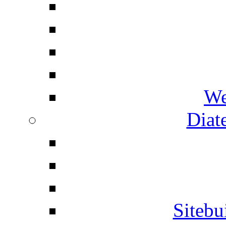
We
Diat
Siteb