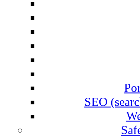
Por
SEO (searc
We
Saf