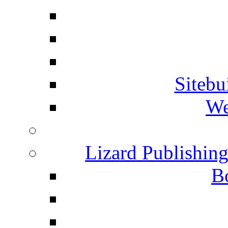
Siteb
We
Lizard Publishin
B