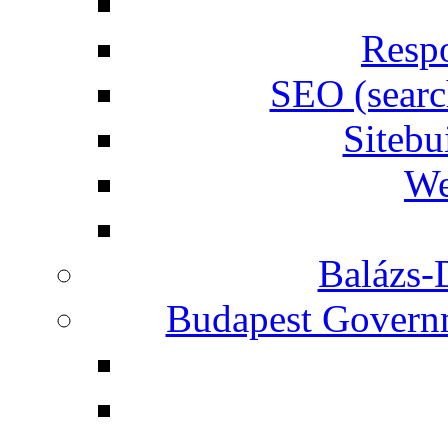
Respo
SEO (searc
Siteb
We
Balázs-
Budapest Governm