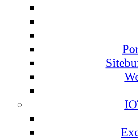
Por
Siteb
We
IO
Exc