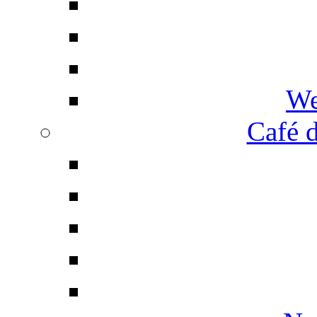
We
Café d