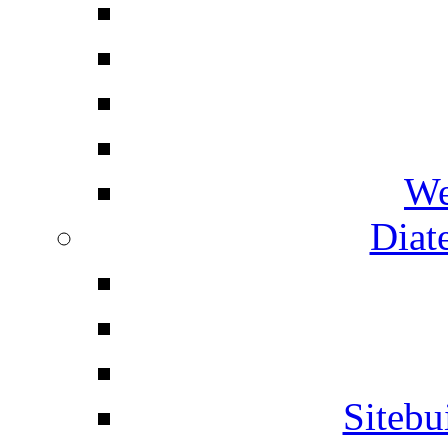
We
Diat
Siteb