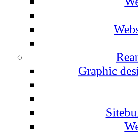
We
Webs
Rean
Graphic desi
Siteb
We