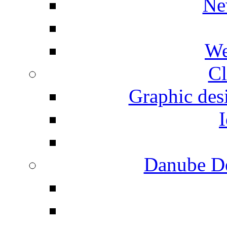
Ne
We
Cl
Graphic desi
I
Danube De