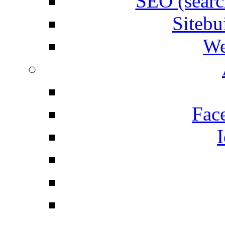
SEO (searc
Siteb
We
Fac
I