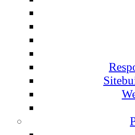
Respo
Siteb
We
P