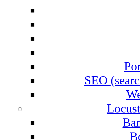
Por
SEO (searc
We
Locust
Ban
B