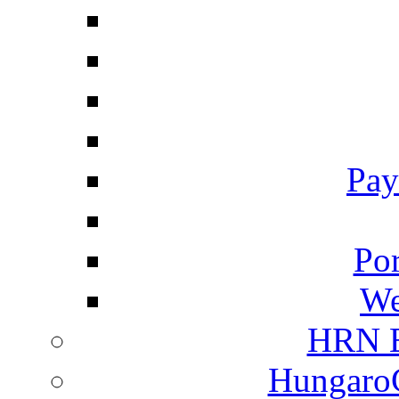
Pay
Por
We
HRN E
HungaroC