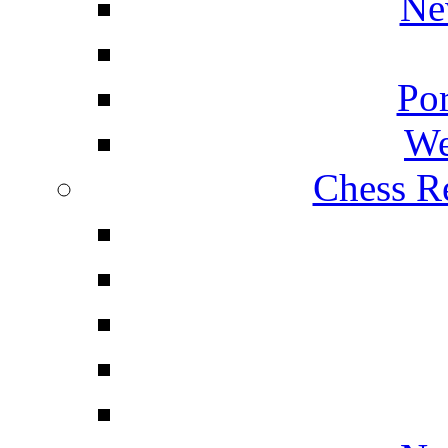
Ne
Por
We
Chess Re