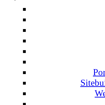
Por
Siteb
We