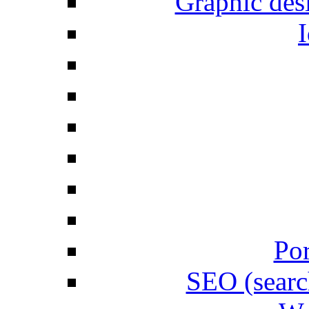
Graphic desi
I
Por
SEO (searc