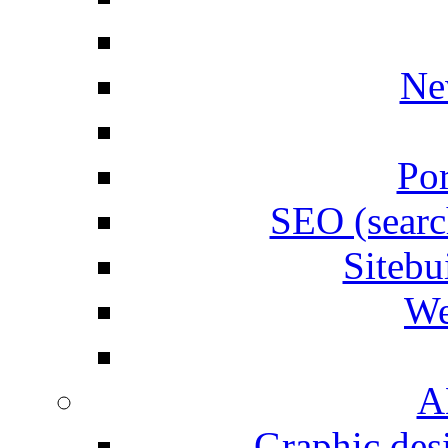
Ne
Por
SEO (searc
Siteb
We
A
Graphic desi