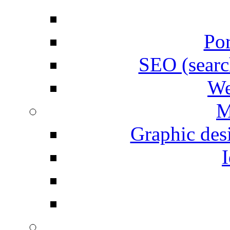
Por
SEO (searc
We
M
Graphic desi
I