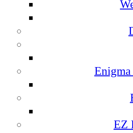
We
Enigma
EZ 