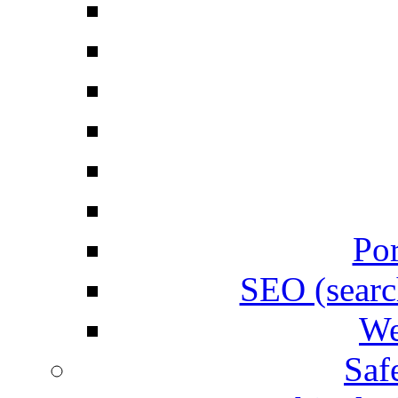
Por
SEO (searc
We
Saf