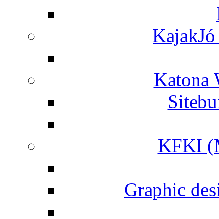
KajakJó 
Katona 
Siteb
KFKI (M
Graphic desi