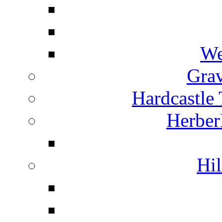
We
Grav
Hardcastle
Herber
Hil