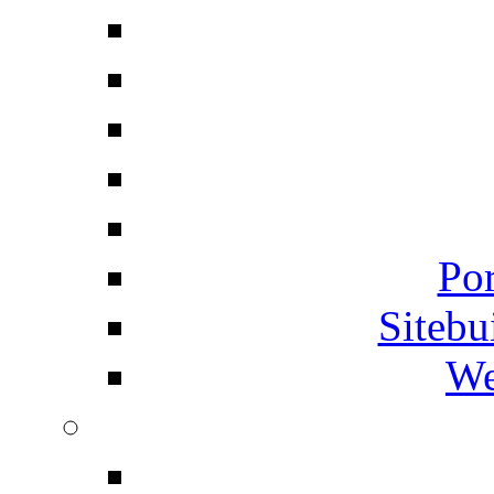
Por
Siteb
We