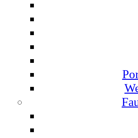
Por
We
Fau