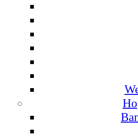
We
Ho
Ban