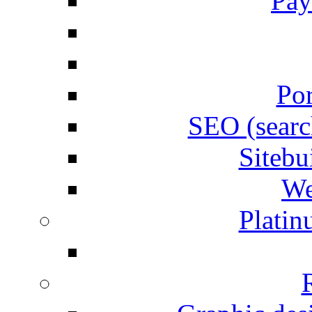
Pay
Por
SEO (searc
Siteb
We
Plati