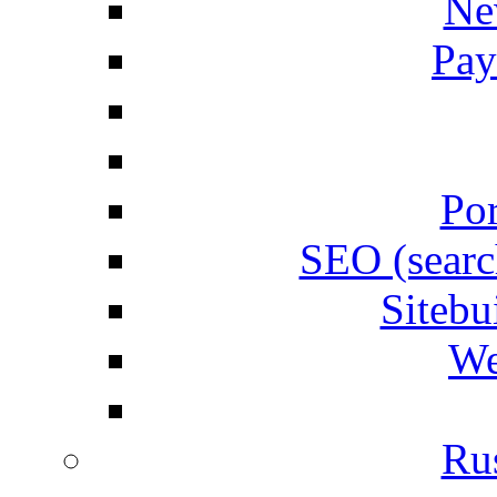
Ne
Pay
Por
SEO (searc
Siteb
We
Rus