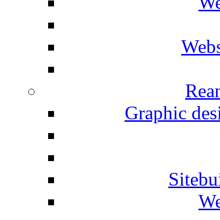
We
Webs
Rean
Graphic desi
Siteb
We