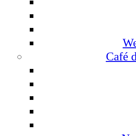
We
Café d