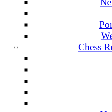
Ne
Por
We
Chess Re