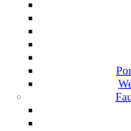
Por
We
Fau