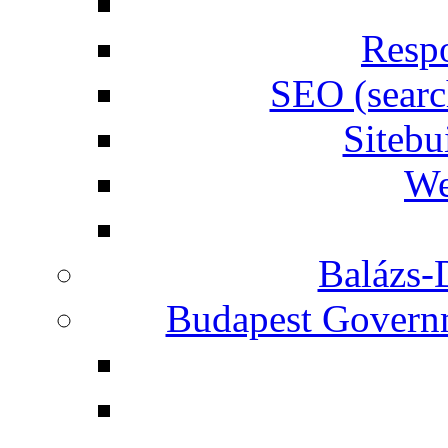
Respo
SEO (searc
Siteb
We
Balázs-
Budapest Governm