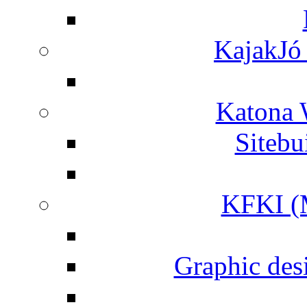
KajakJó 
Katona 
Siteb
KFKI (M
Graphic desi