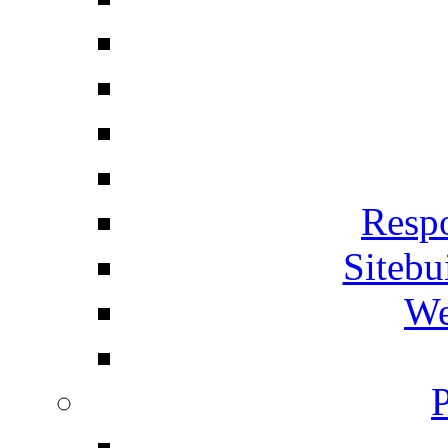
Respo
Siteb
We
P