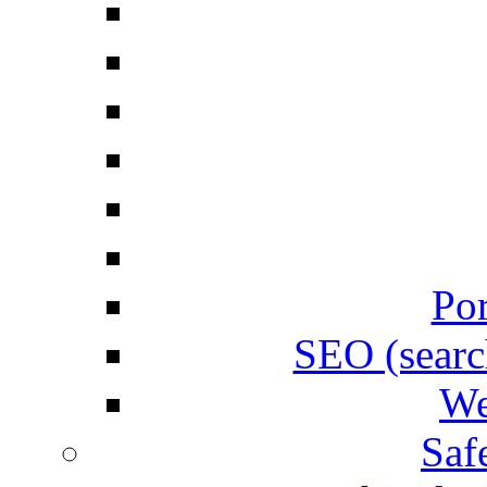
Por
SEO (searc
We
Saf