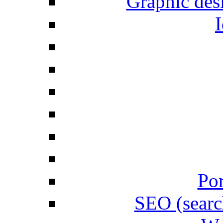
Graphic desi
I
Por
SEO (searc