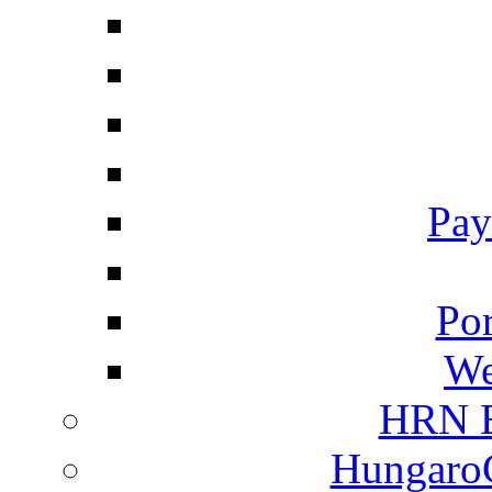
Pay
Por
We
HRN E
HungaroC