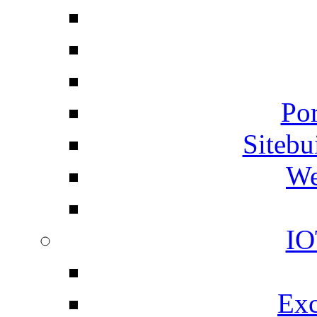
Por
Siteb
We
IO
Exc