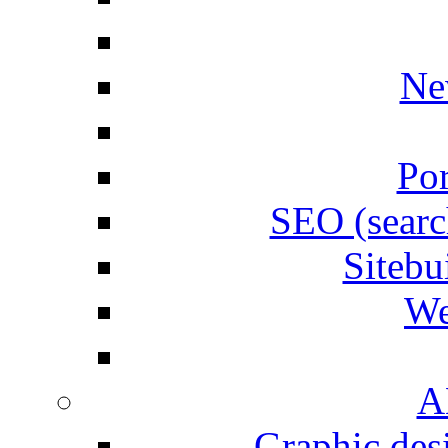
Ne
Por
SEO (searc
Siteb
We
A
Graphic desi