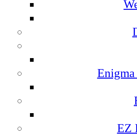
We
Enigma
EZ 