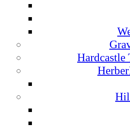
We
Grav
Hardcastle
Herber
Hil