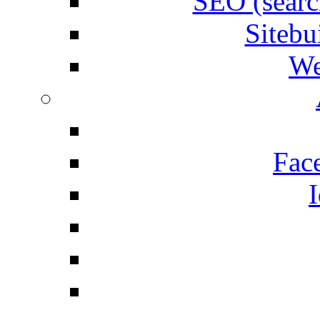
SEO (searc
Siteb
We
Fac
I