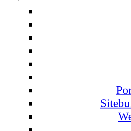
Por
Siteb
We