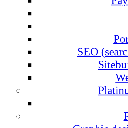
Pay
Por
SEO (searc
Siteb
We
Plati