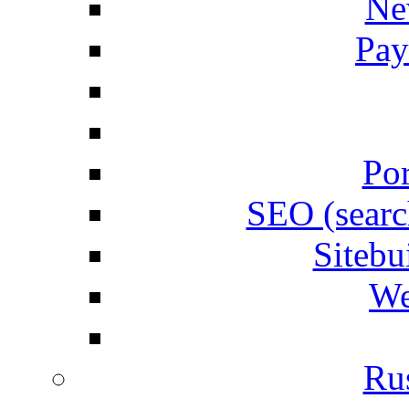
Ne
Pay
Por
SEO (searc
Siteb
We
Rus