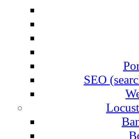
Por
SEO (searc
We
Locust
Ban
B