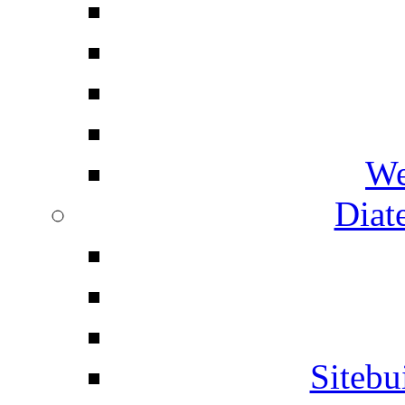
We
Diat
Siteb