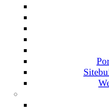
Por
Siteb
We