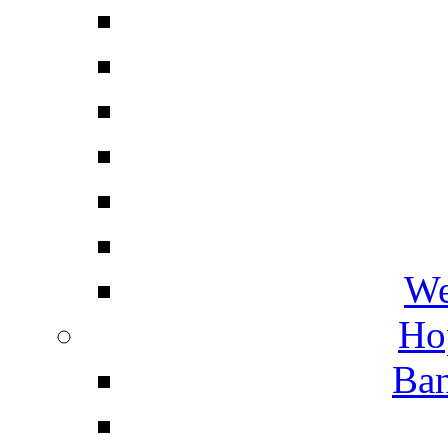
We
Ho
Ban