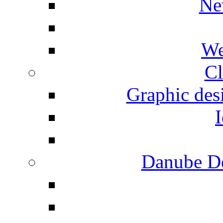
Ne
We
Cl
Graphic desi
I
Danube De