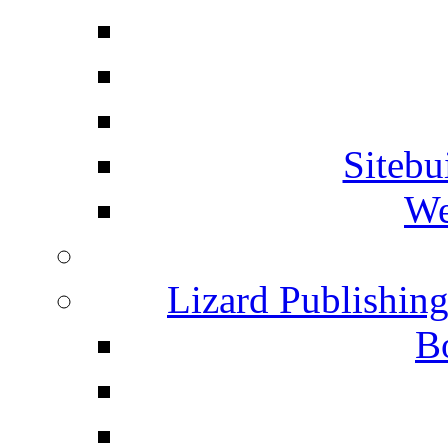
Siteb
We
Lizard Publishin
B