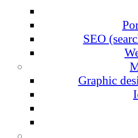
Por
SEO (searc
We
M
Graphic desi
I