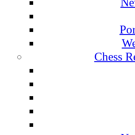
Ne
Por
We
Chess Re