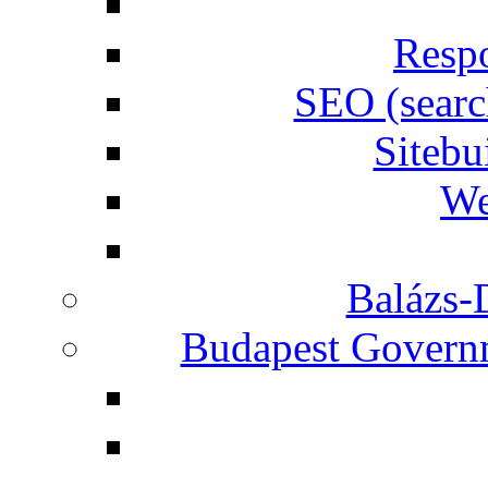
Respo
SEO (searc
Siteb
We
Balázs-
Budapest Governm