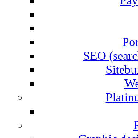
Pay
Por
SEO (searc
Siteb
We
Plati