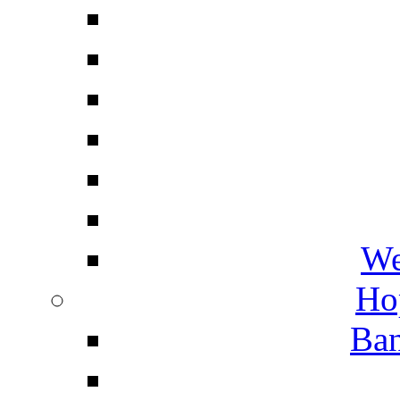
We
Ho
Ban