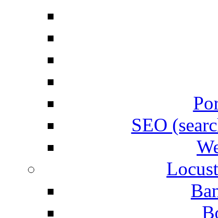
Por
SEO (searc
We
Locust
Ban
B