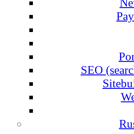
Ne
Pay
Por
SEO (searc
Siteb
We
Rus