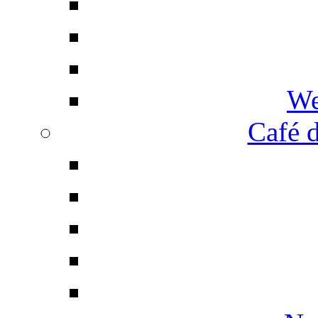
We
Café d