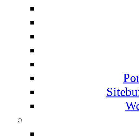
Por
Siteb
We