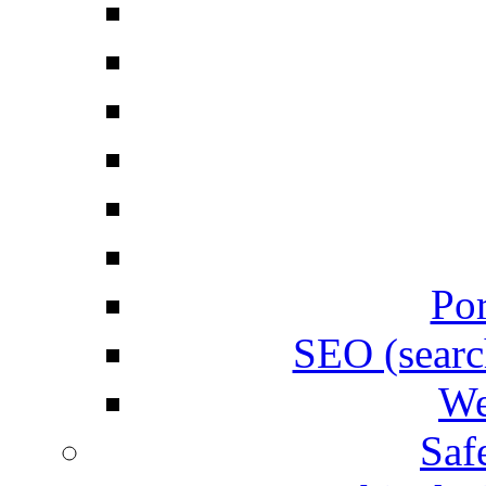
Por
SEO (searc
We
Saf