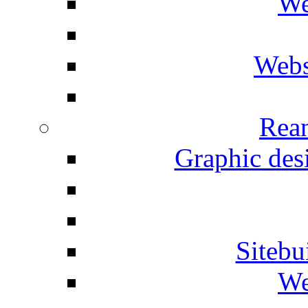
We
Webs
Rean
Graphic desi
Siteb
We