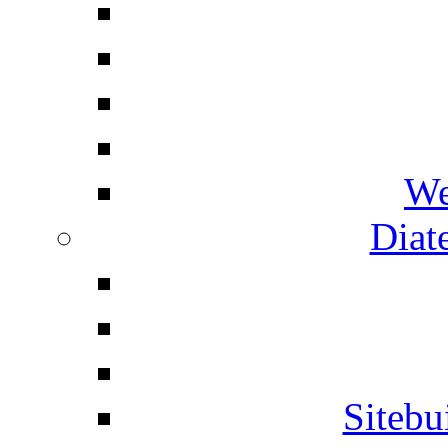
We
Diat
Siteb