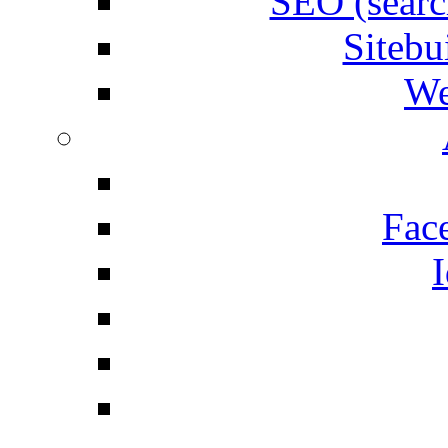
SEO (searc
Siteb
We
Fac
I