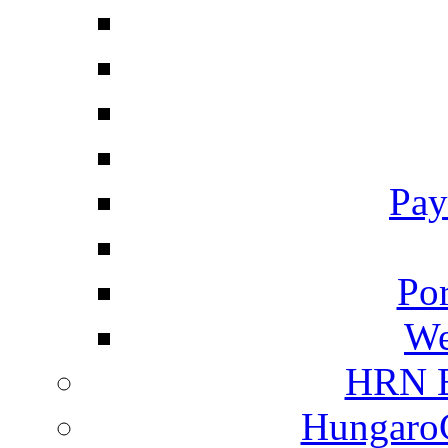
Pay
Por
We
HRN E
HungaroC