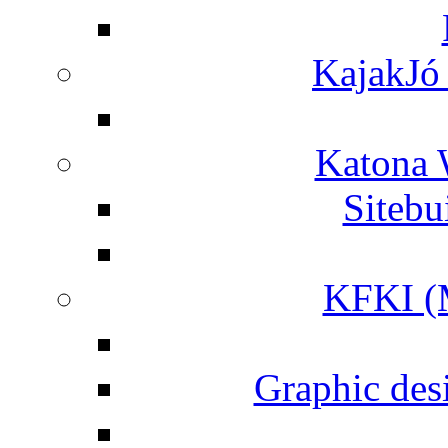
KajakJó 
Katona 
Siteb
KFKI (M
Graphic desi