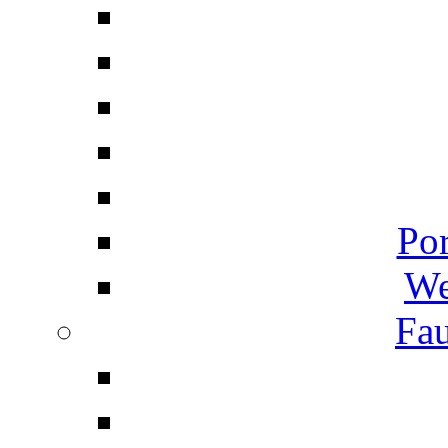
Por
We
Fau