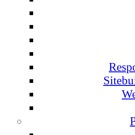
Respo
Siteb
We
P