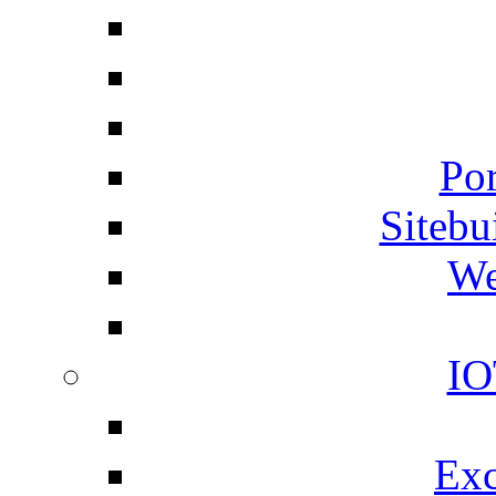
Por
Siteb
We
IO
Exc