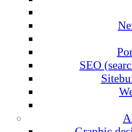
Ne
Por
SEO (searc
Siteb
We
A
Graphic desi