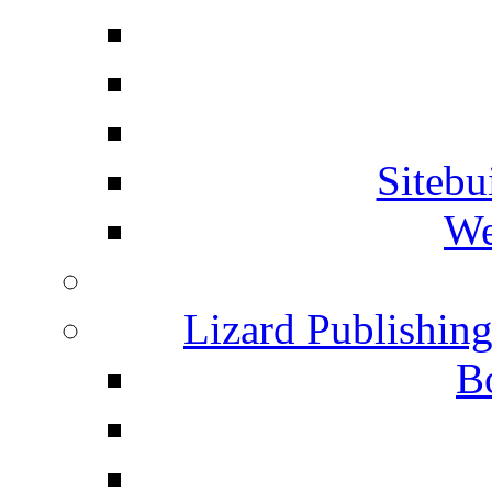
Siteb
We
Lizard Publishin
B