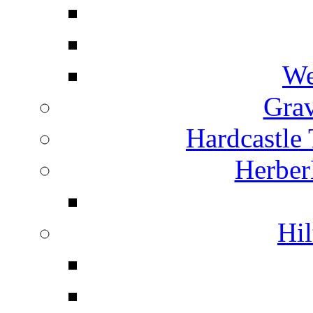
We
Grav
Hardcastle
Herber
Hil