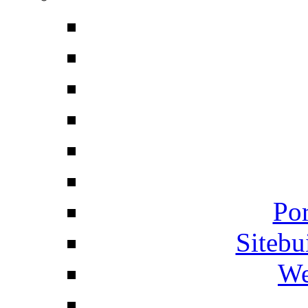
Por
Siteb
We