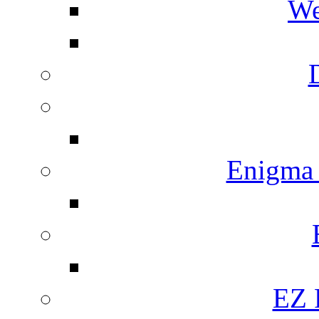
We
Enigma
EZ 