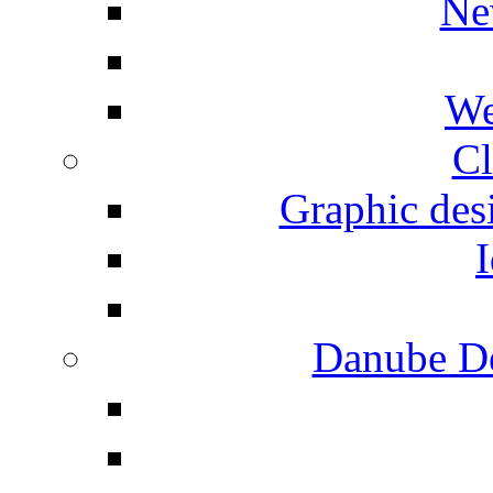
Ne
We
Cl
Graphic desi
I
Danube De