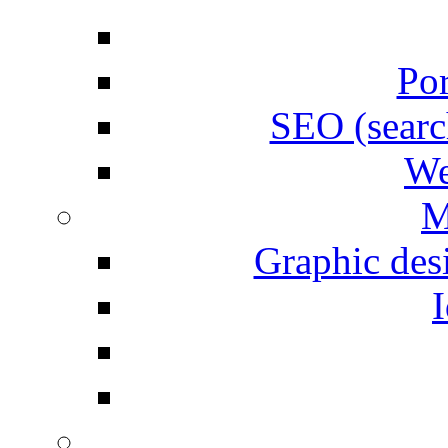
Por
SEO (searc
We
M
Graphic desi
I