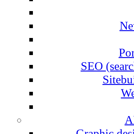
Ne
Por
SEO (searc
Siteb
We
A
Graphic desi