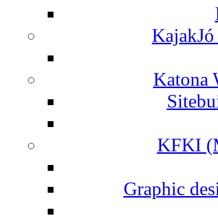
KajakJó 
Katona 
Siteb
KFKI (M
Graphic desi