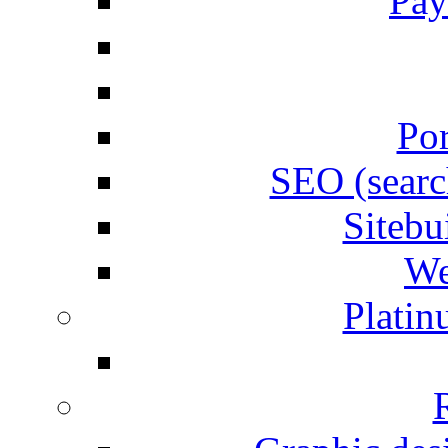
Pay
Por
SEO (searc
Siteb
We
Plati