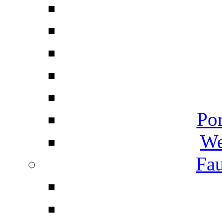
Por
We
Fau