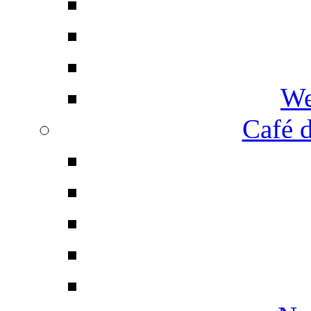
We
Café d