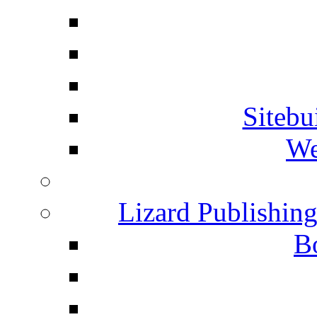
Siteb
We
Lizard Publishin
B