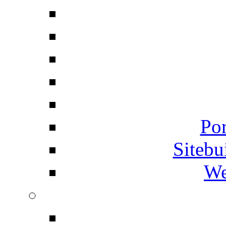
Por
Siteb
We