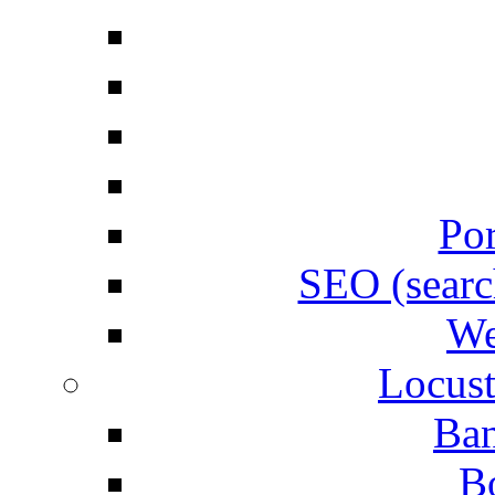
Por
SEO (searc
We
Locust
Ban
B