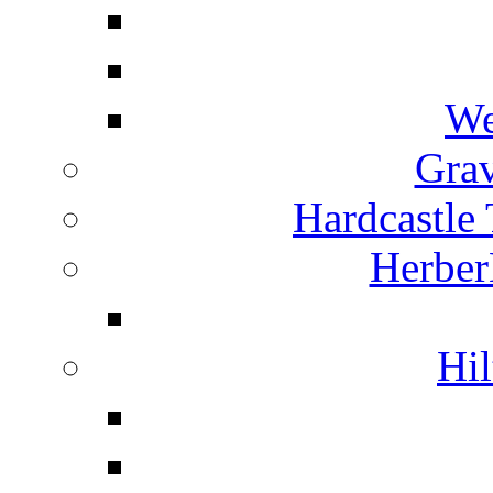
We
Grav
Hardcastle
Herber
Hil