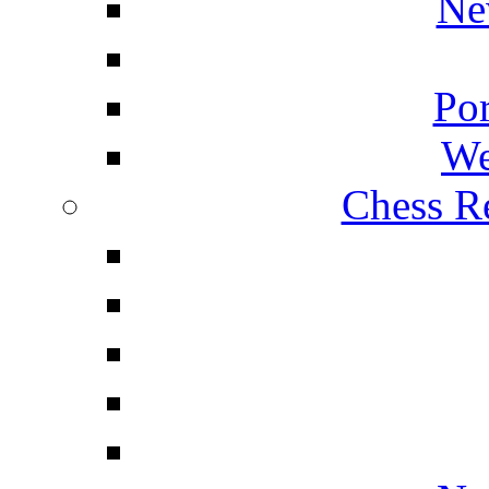
Ne
Por
We
Chess Re