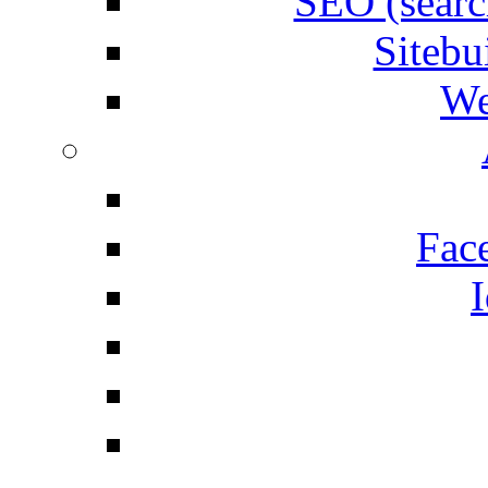
SEO (searc
Siteb
We
Fac
I