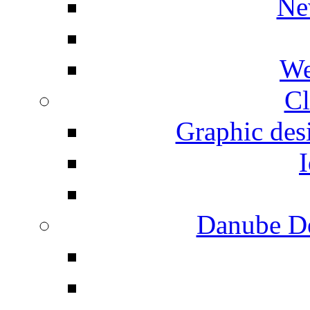
Ne
We
Cl
Graphic desi
I
Danube De