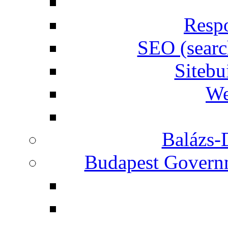
Respo
SEO (searc
Siteb
We
Balázs-
Budapest Governm