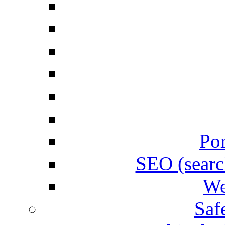
Por
SEO (searc
We
Saf