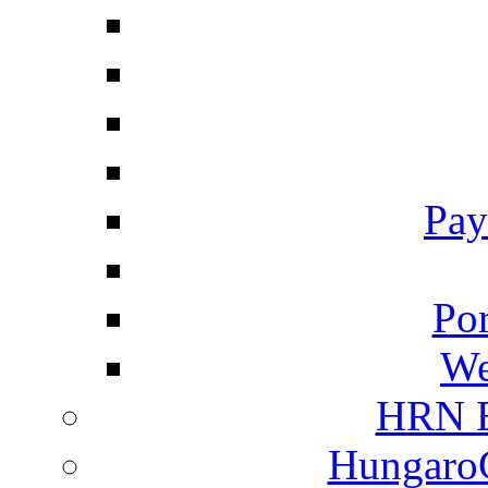
Pay
Por
We
HRN E
HungaroC