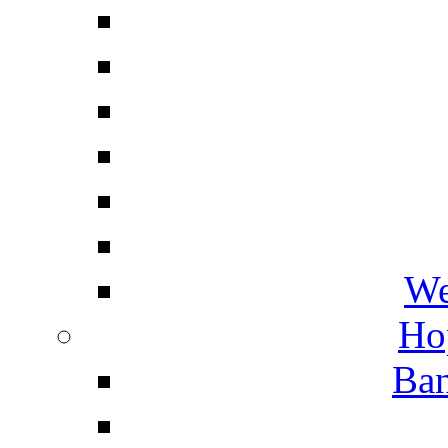
We
Ho
Ban