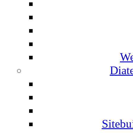
We
Diat
Siteb