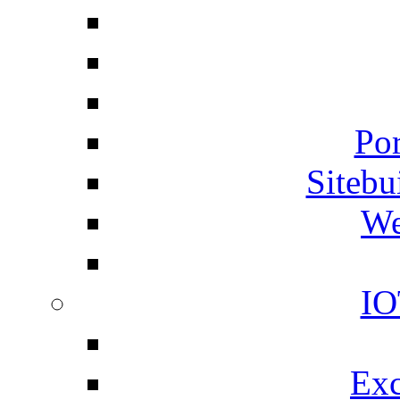
Por
Siteb
We
IO
Exc