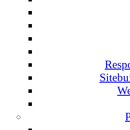
Respo
Siteb
We
P