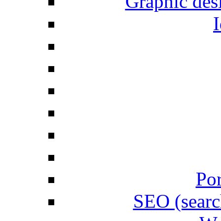
Graphic desi
I
Por
SEO (searc