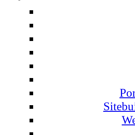
Por
Siteb
We