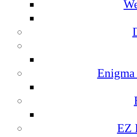
We
Enigma
EZ 