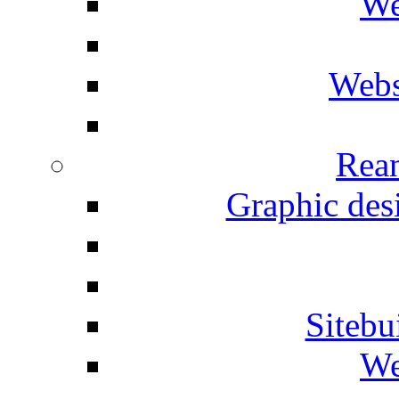
We
Webs
Rean
Graphic desi
Siteb
We