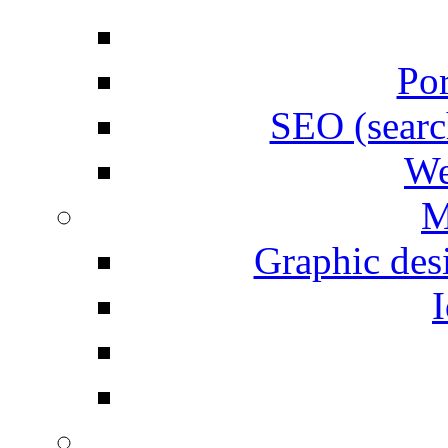
Por
SEO (searc
We
M
Graphic desi
I