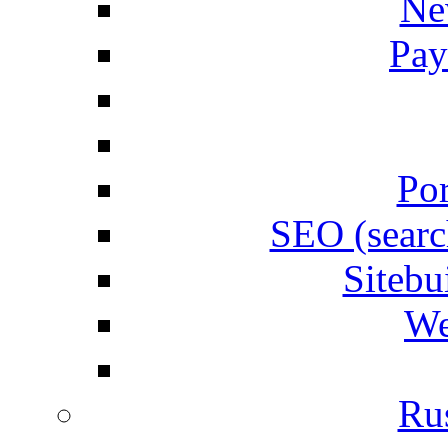
Ne
Pay
Por
SEO (searc
Siteb
We
Rus