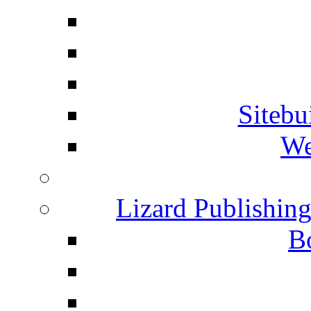
Siteb
We
Lizard Publishin
B