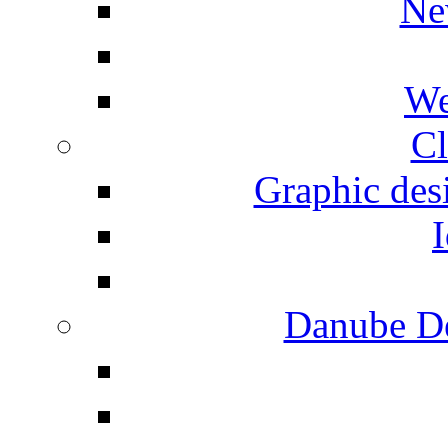
Ne
We
Cl
Graphic desi
I
Danube De