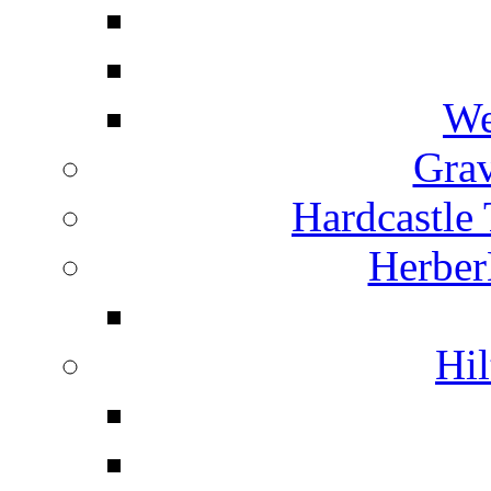
We
Grav
Hardcastle
Herber
Hil