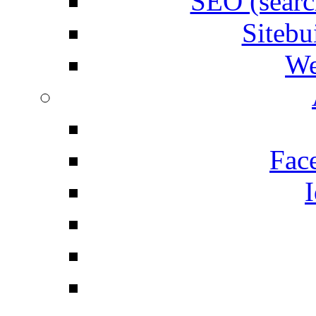
SEO (searc
Siteb
We
Fac
I