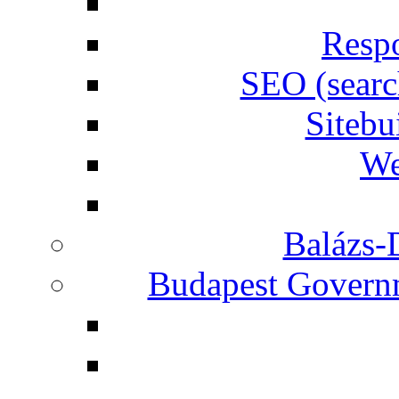
Respo
SEO (searc
Siteb
We
Balázs-
Budapest Governm