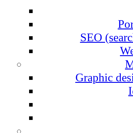
Por
SEO (searc
We
M
Graphic desi
I