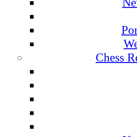
Ne
Por
We
Chess Re