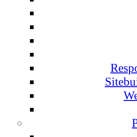
Respo
Siteb
We
P