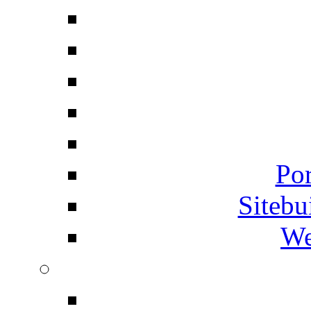
Por
Siteb
We