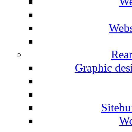
We
Webs
Rean
Graphic desi
Siteb
We