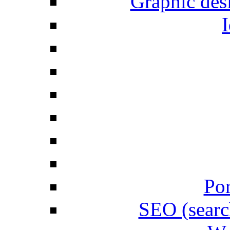
Graphic desi
I
Por
SEO (searc