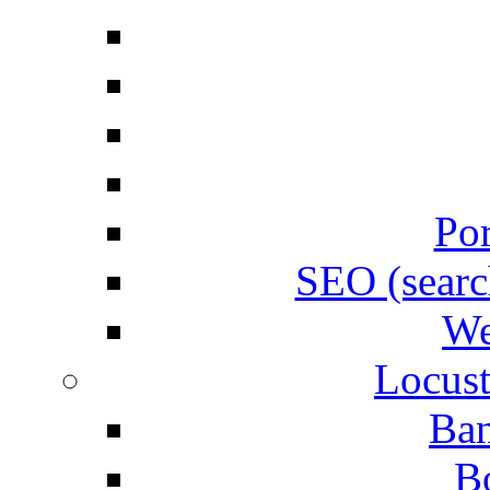
Por
SEO (searc
We
Locust
Ban
B