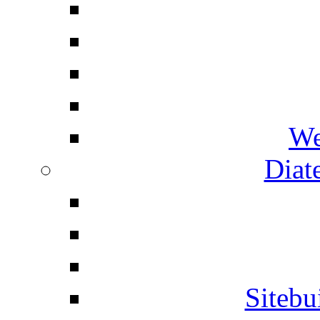
We
Diat
Siteb