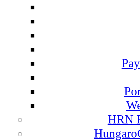
Pay
Por
We
HRN E
HungaroC