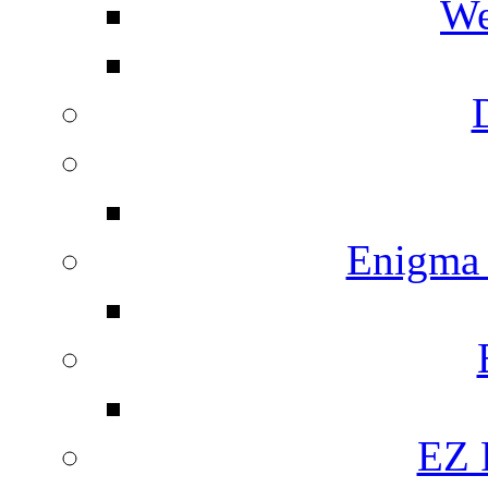
We
Enigma
EZ 