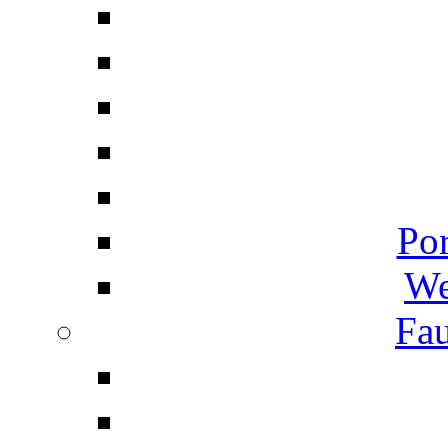
Por
We
Fau