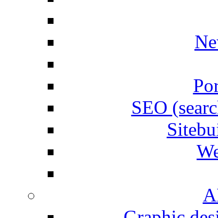
Ne
Por
SEO (searc
Siteb
We
A
Graphic desi