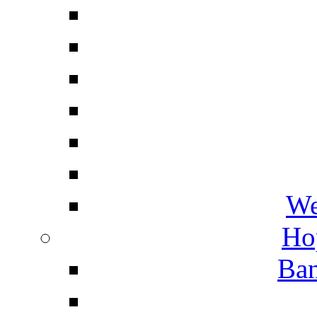
We
Ho
Ban