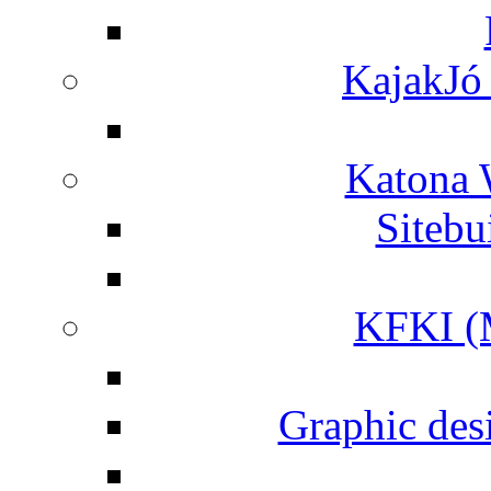
KajakJó 
Katona 
Siteb
KFKI (M
Graphic desi