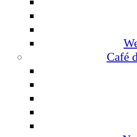
We
Café d