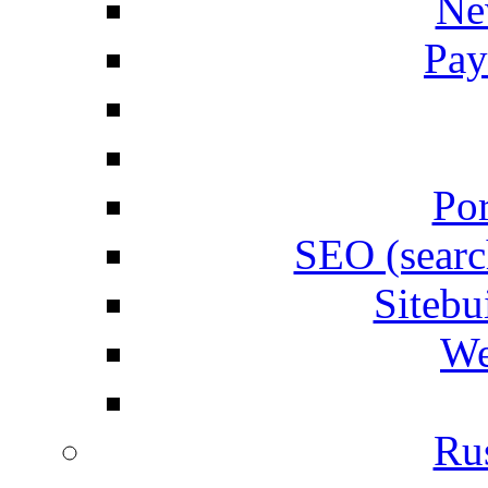
Ne
Pay
Por
SEO (searc
Siteb
We
Rus