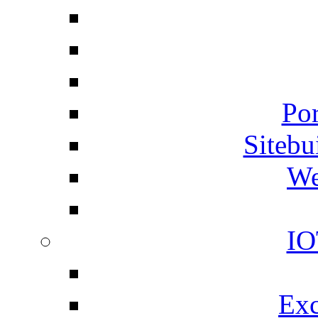
Por
Siteb
We
IO
Exc