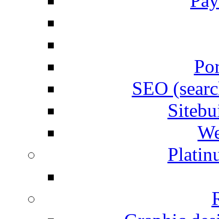
Pay
Por
SEO (searc
Siteb
We
Plati