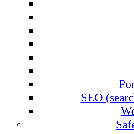
Por
SEO (searc
We
Saf