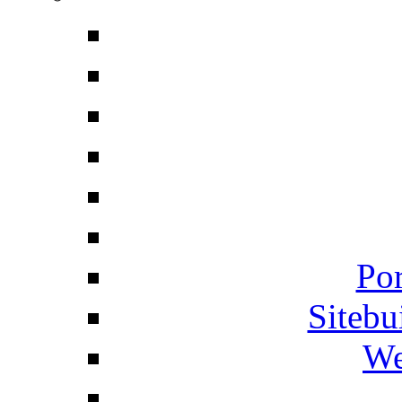
Por
Siteb
We