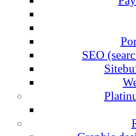
Pay
Por
SEO (searc
Siteb
We
Plati