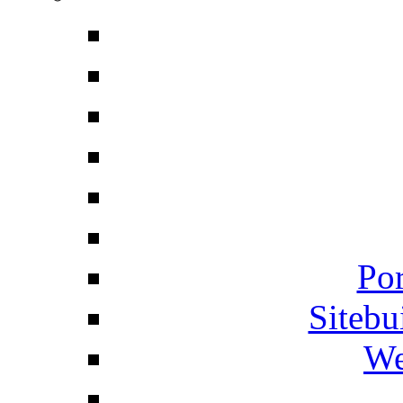
Por
Siteb
We