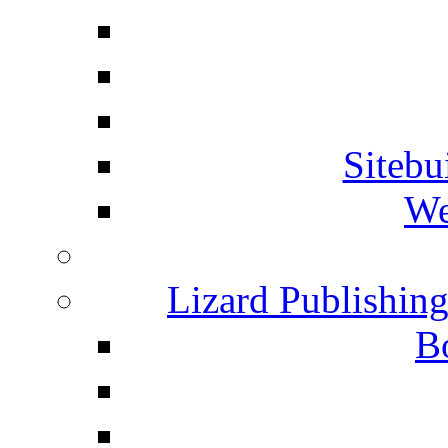
Siteb
We
Lizard Publishin
B