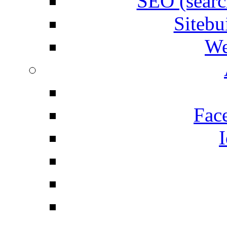
SEO (searc
Siteb
We
Fac
I