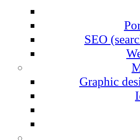
Por
SEO (searc
We
M
Graphic desi
I