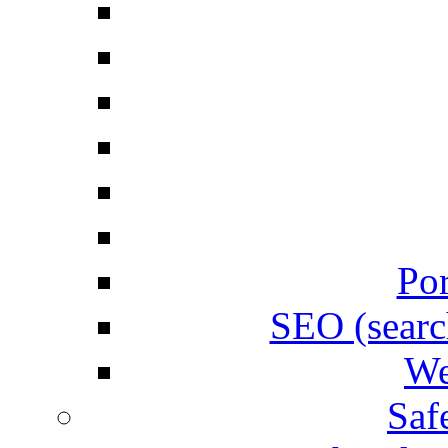
Por
SEO (searc
We
Saf