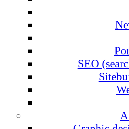
Ne
Por
SEO (searc
Siteb
We
A
Graphic desi