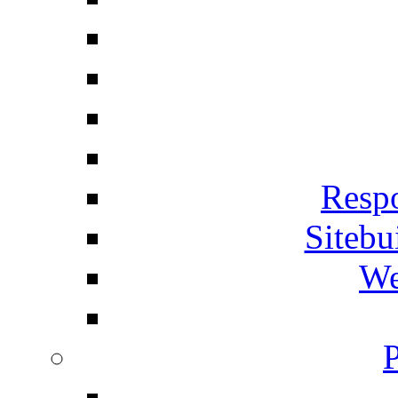
Respo
Siteb
We
P