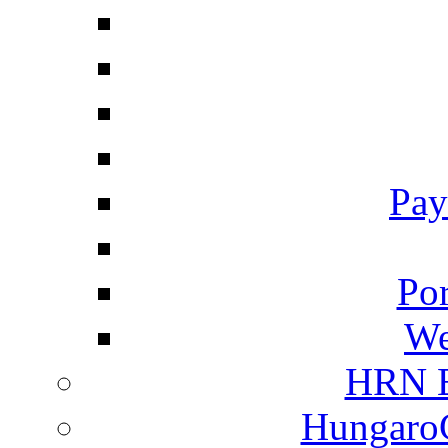
Pay
Por
We
HRN E
HungaroC