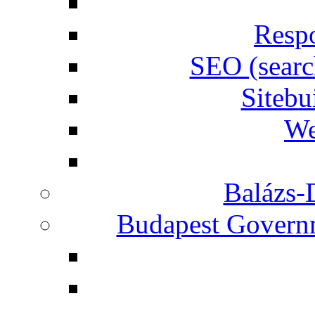
Respo
SEO (searc
Siteb
We
Balázs-
Budapest Governm