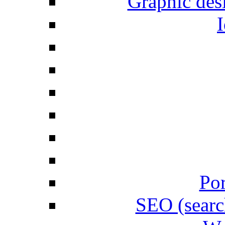
Graphic desi
I
Por
SEO (searc