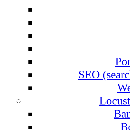
Por
SEO (searc
We
Locust
Ban
B