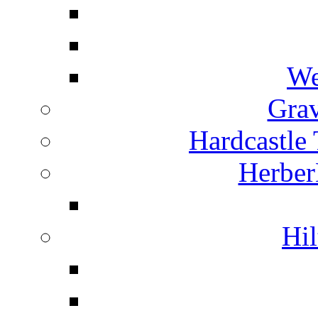
We
Grav
Hardcastle
Herber
Hil