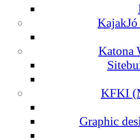
KajakJó 
Katona 
Siteb
KFKI (M
Graphic desi