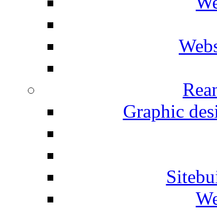
We
Webs
Rean
Graphic desi
Siteb
We