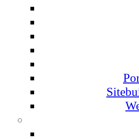
Por
Siteb
We