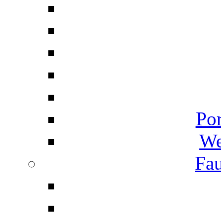
Por
We
Fau