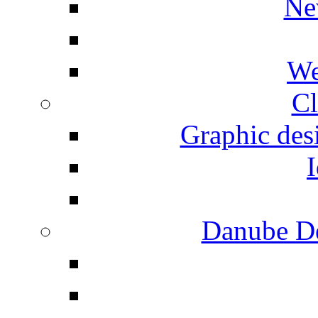
Ne
We
Cl
Graphic desi
I
Danube De