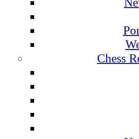
Ne
Por
We
Chess Re