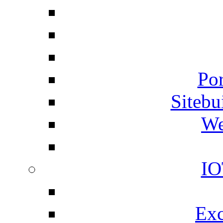
Por
Siteb
We
IO
Exc