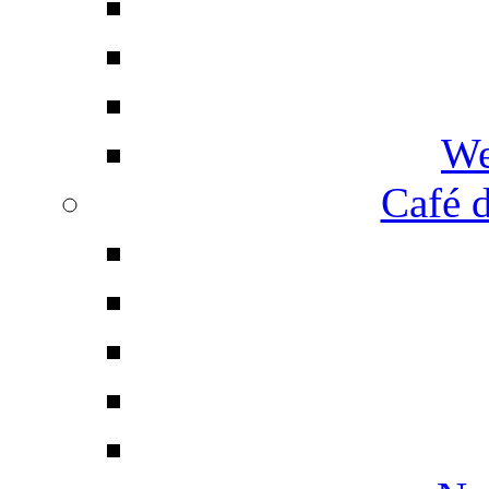
We
Café d