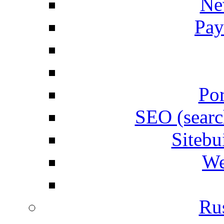
Ne
Pay
Por
SEO (searc
Siteb
We
Rus