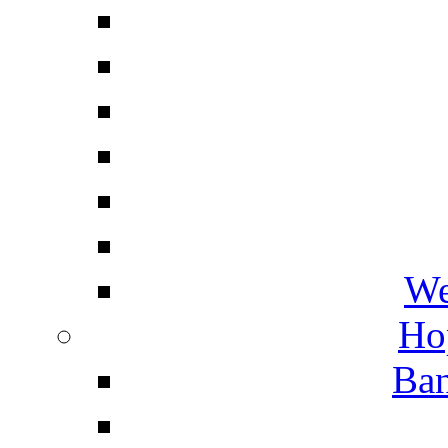
We
Ho
Ban