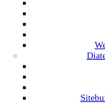
We
Diat
Siteb