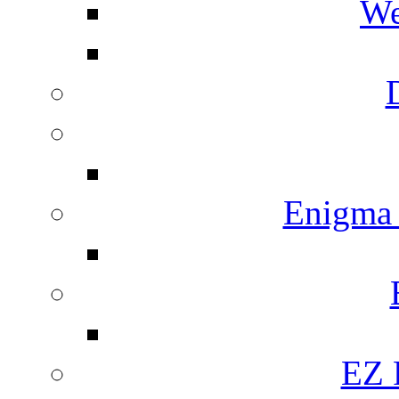
We
Enigma
EZ 