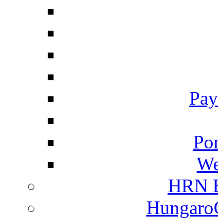
Pay
Por
We
HRN E
HungaroC