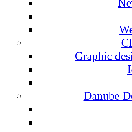
Ne
We
Cl
Graphic desi
I
Danube De