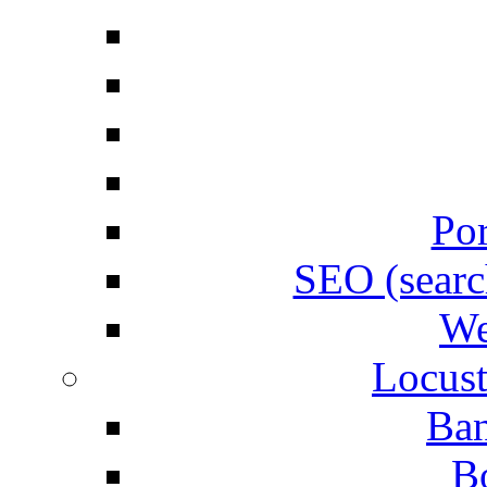
Por
SEO (searc
We
Locust
Ban
B