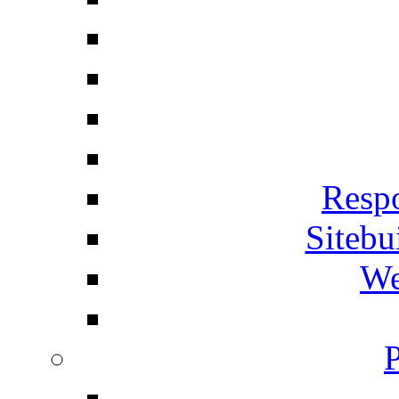
Respo
Siteb
We
P