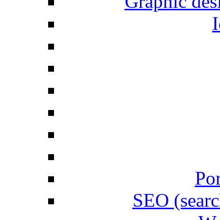
Graphic desi
I
Por
SEO (searc