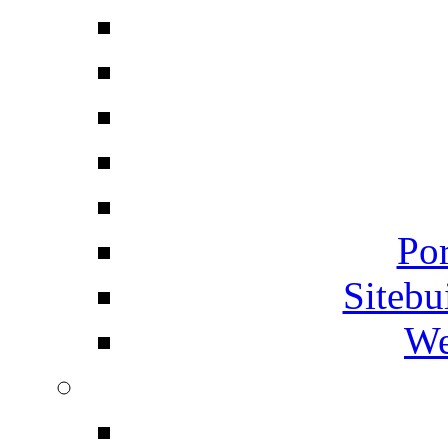
Por
Siteb
We