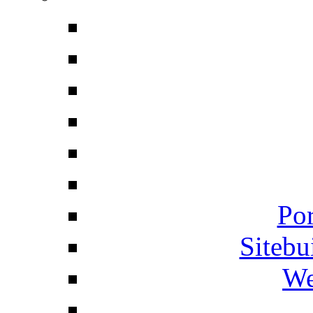
Por
Siteb
We