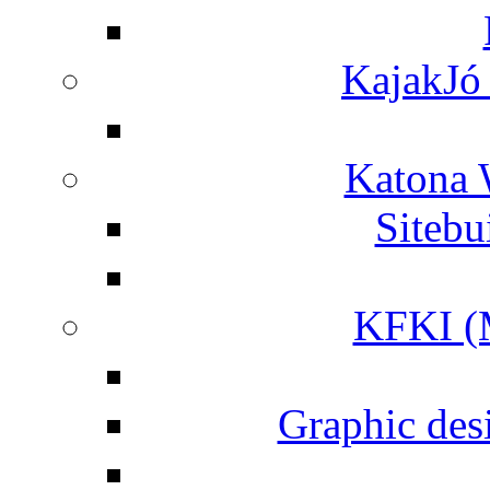
KajakJó 
Katona 
Siteb
KFKI (M
Graphic desi