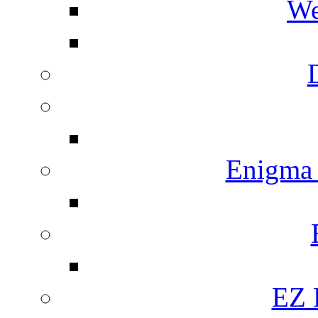
We
Enigma
EZ 