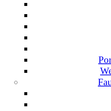
Por
We
Fau