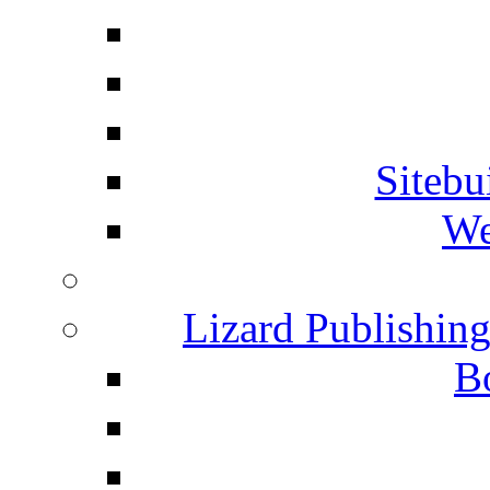
Siteb
We
Lizard Publishin
B