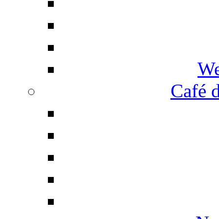
We
Café d