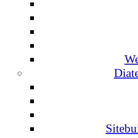
We
Diat
Siteb