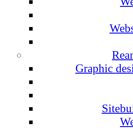
We
Webs
Rean
Graphic desi
Siteb
We