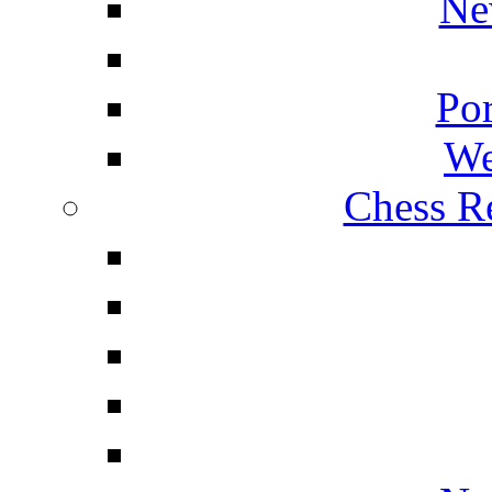
Ne
Por
We
Chess Re