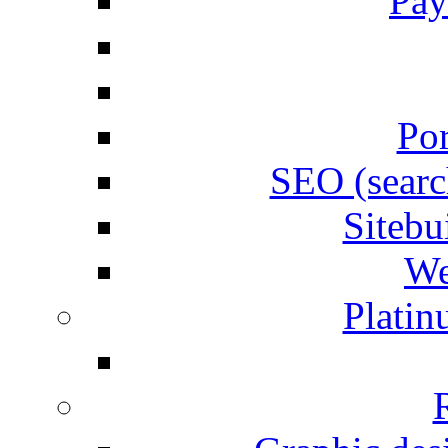
Pay
Por
SEO (searc
Siteb
We
Plati