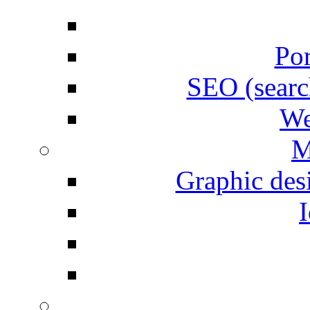
Por
SEO (searc
We
M
Graphic desi
I