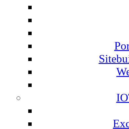
Por
Siteb
We
IO
Exc