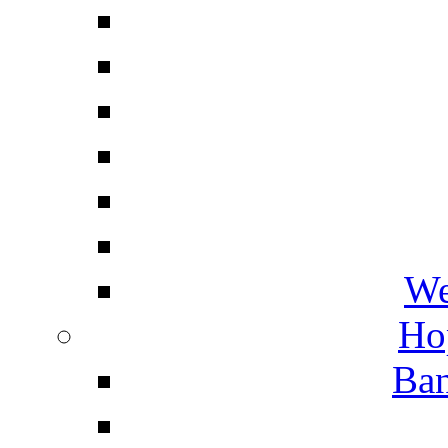
We
Ho
Ban