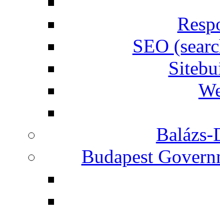
Respo
SEO (searc
Siteb
We
Balázs-
Budapest Governm