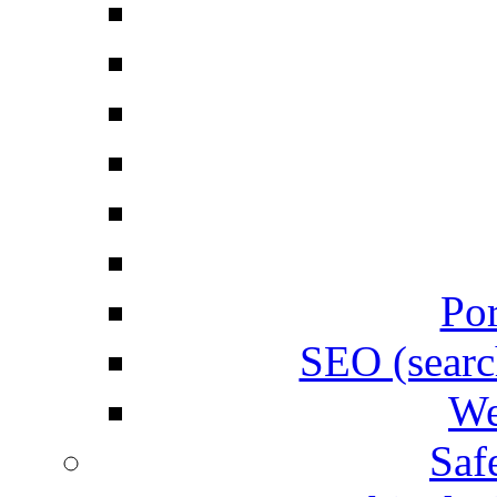
Por
SEO (searc
We
Saf