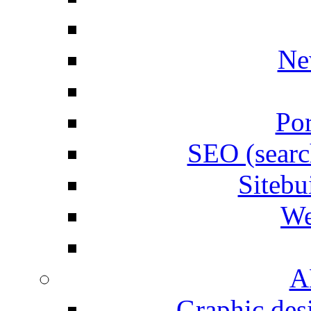
Ne
Por
SEO (searc
Siteb
We
A
Graphic desi