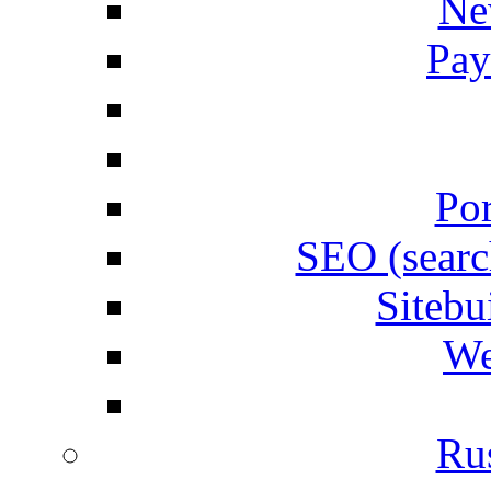
Ne
Pay
Por
SEO (searc
Siteb
We
Rus