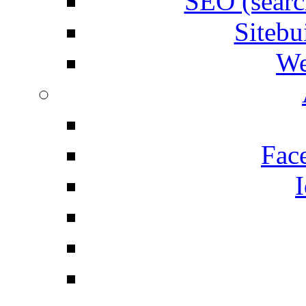
SEO (searc
Siteb
We
Fac
I