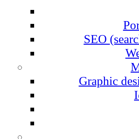
Por
SEO (searc
We
M
Graphic desi
I