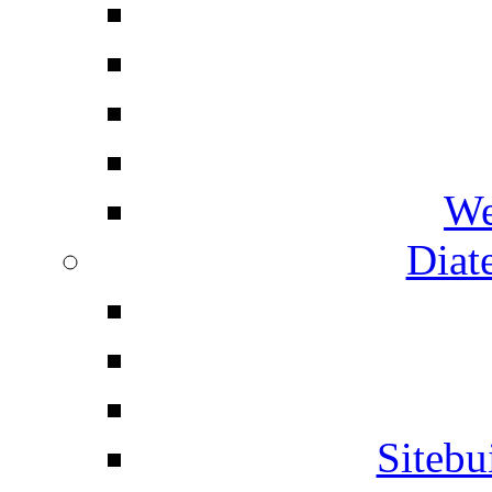
We
Diat
Siteb