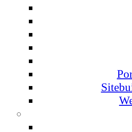
Por
Siteb
We