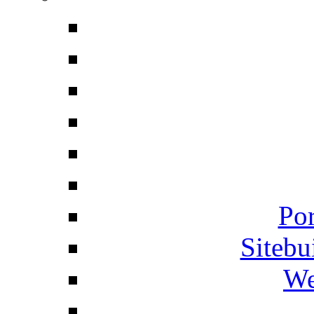
Por
Siteb
We