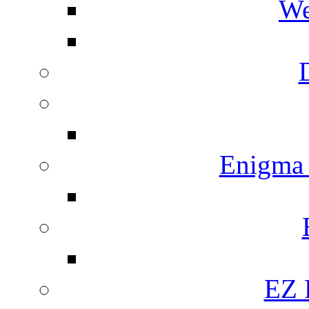
We
Enigma
EZ 