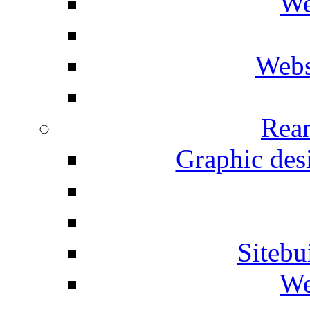
We
Webs
Rean
Graphic desi
Siteb
We