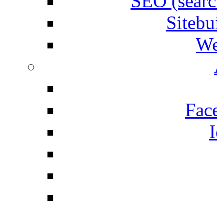
SEO (searc
Siteb
We
Fac
I