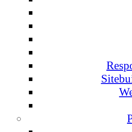
Respo
Siteb
We
P