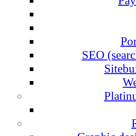
Pay
Por
SEO (searc
Siteb
We
Plati