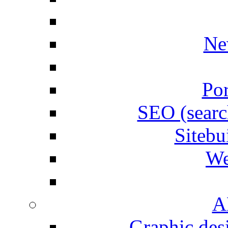
Ne
Por
SEO (searc
Siteb
We
A
Graphic desi