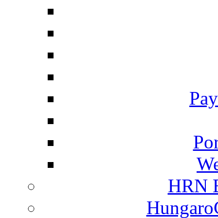
Pay
Por
We
HRN E
HungaroC