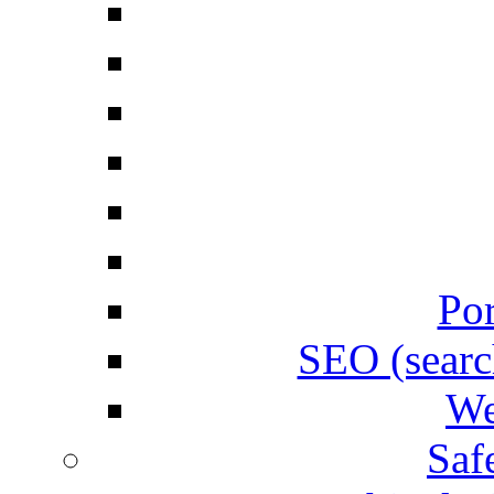
Por
SEO (searc
We
Saf