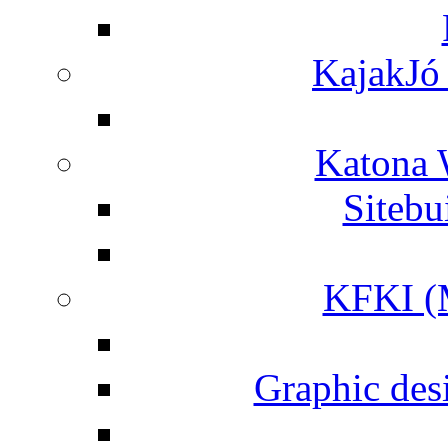
KajakJó 
Katona 
Siteb
KFKI (M
Graphic desi