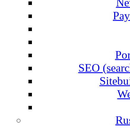
Ne
Pay
Por
SEO (searc
Siteb
We
Rus