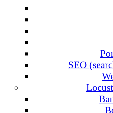
Por
SEO (searc
We
Locust
Ban
B