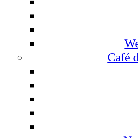
We
Café d