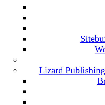
Siteb
We
Lizard Publishin
B