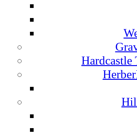
We
Grav
Hardcastle
Herber
Hil