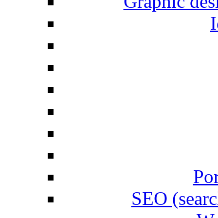
Graphic desi
I
Por
SEO (searc