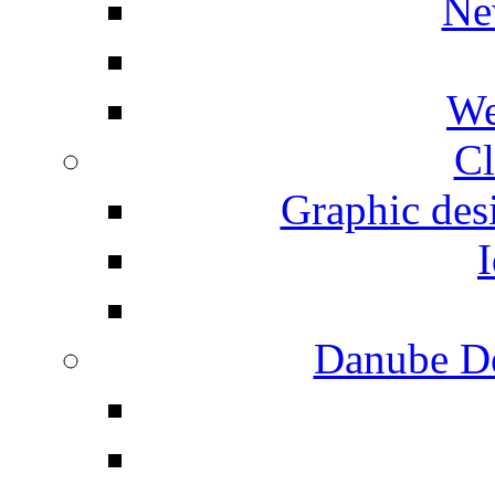
Ne
We
Cl
Graphic desi
I
Danube De