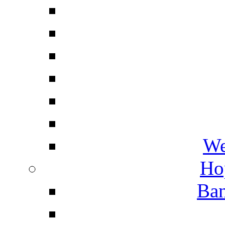
We
Ho
Ban