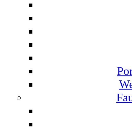
Por
We
Fau