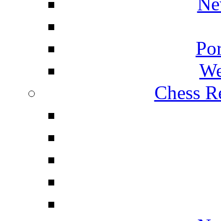
Ne
Por
We
Chess Re