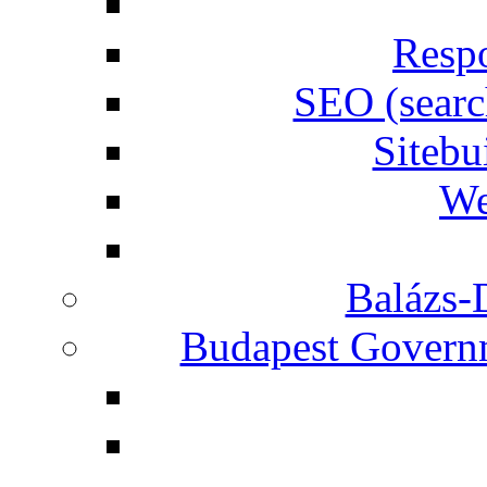
Respo
SEO (searc
Siteb
We
Balázs-
Budapest Governm