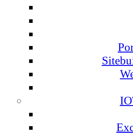
Por
Siteb
We
IO
Exc