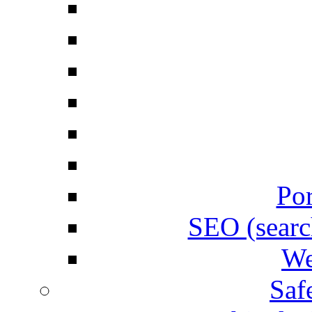
Por
SEO (searc
We
Saf