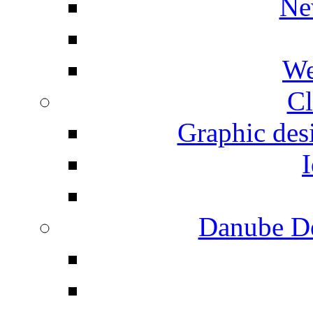
Ne
We
Cl
Graphic desi
I
Danube De