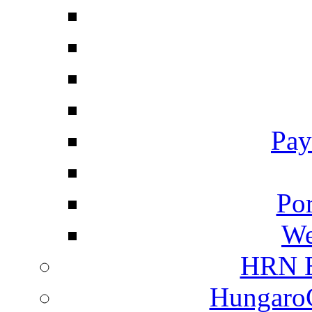
Pay
Por
We
HRN E
HungaroC