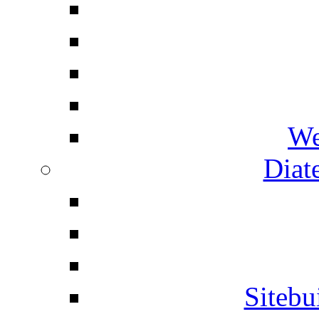
We
Diat
Siteb