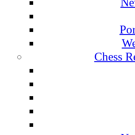
Ne
Por
We
Chess Re