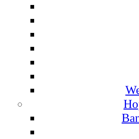
We
Ho
Ban