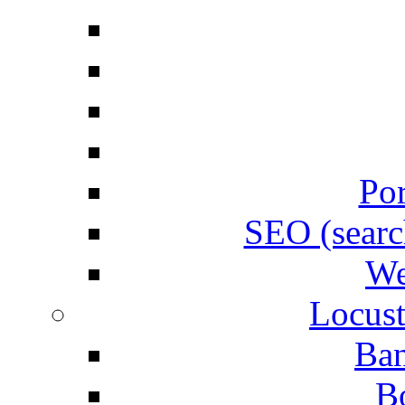
Por
SEO (searc
We
Locust
Ban
B