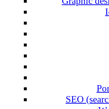
Graphic desi
I
Por
SEO (searc