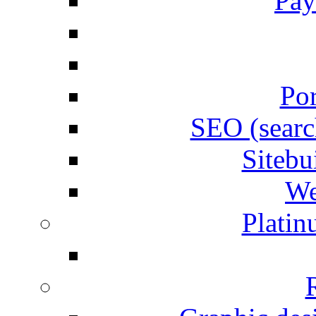
Pay
Por
SEO (searc
Siteb
We
Plati