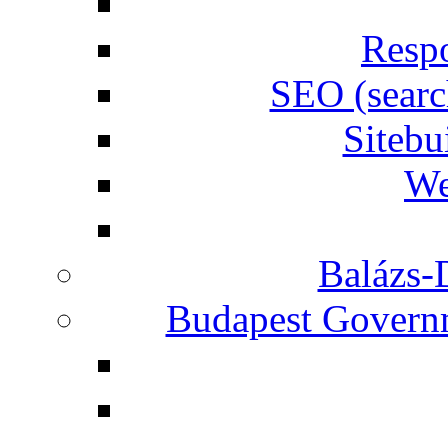
Respo
SEO (searc
Siteb
We
Balázs-
Budapest Governm