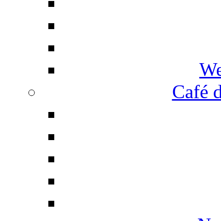
We
Café d