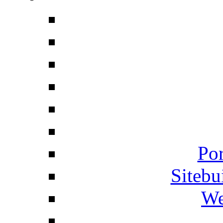
Por
Siteb
We