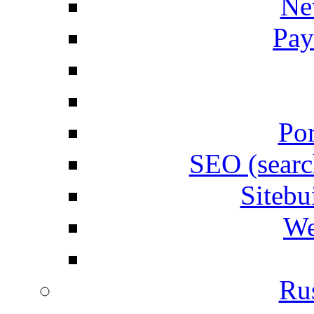
Ne
Pay
Por
SEO (searc
Siteb
We
Rus