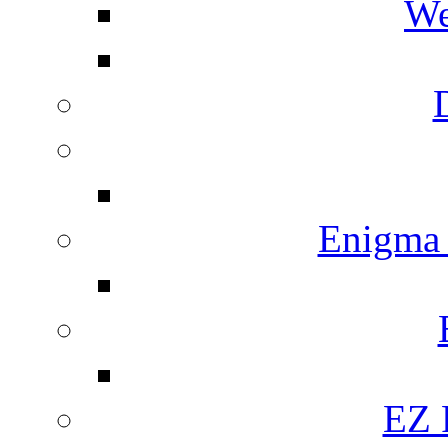
We
Enigma
EZ 