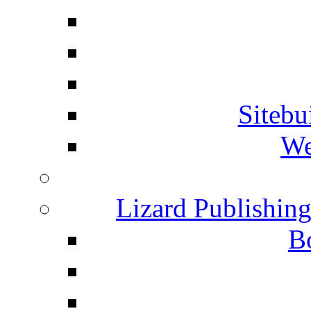
Siteb
We
Lizard Publishin
B