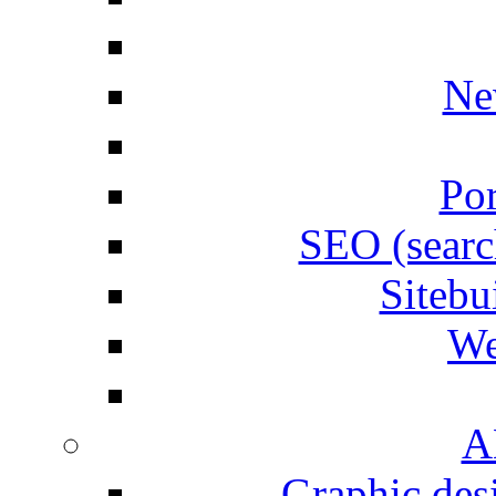
Ne
Por
SEO (searc
Siteb
We
A
Graphic desi