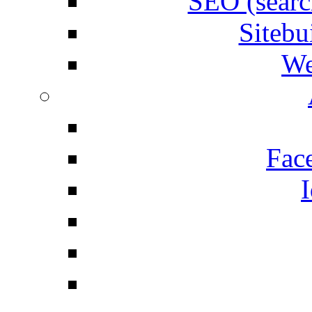
SEO (searc
Siteb
We
Fac
I