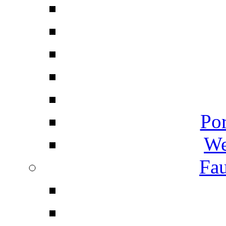
Por
We
Fau