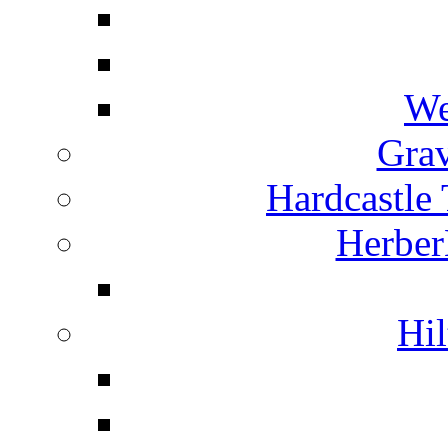
We
Grav
Hardcastle
Herber
Hil