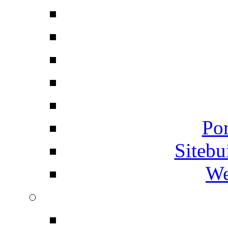
Por
Siteb
We