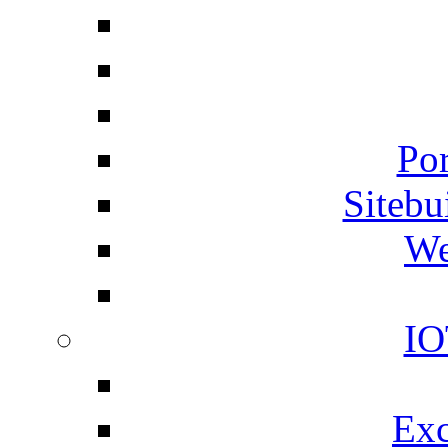
Por
Siteb
We
IO
Exc