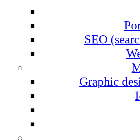
Por
SEO (searc
We
M
Graphic desi
I