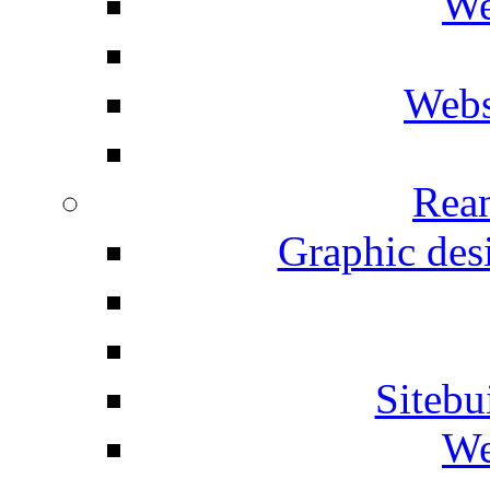
We
Webs
Rean
Graphic desi
Siteb
We