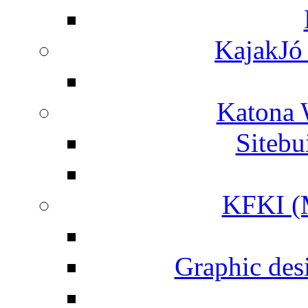
KajakJó 
Katona 
Siteb
KFKI (M
Graphic desi