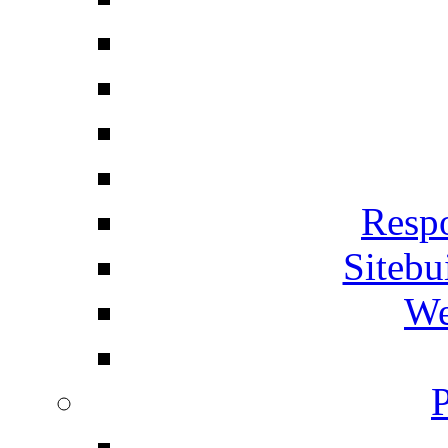
Respo
Siteb
We
P