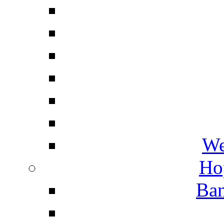
We
Ho
Ban