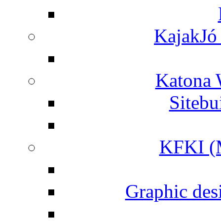
KajakJó 
Katona 
Siteb
KFKI (M
Graphic desi