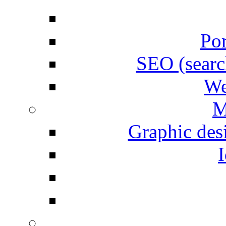
Por
SEO (searc
We
M
Graphic desi
I