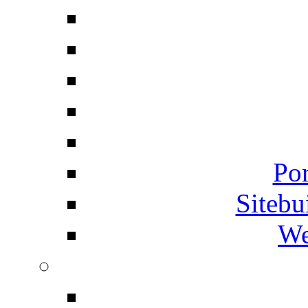
Por
Siteb
We