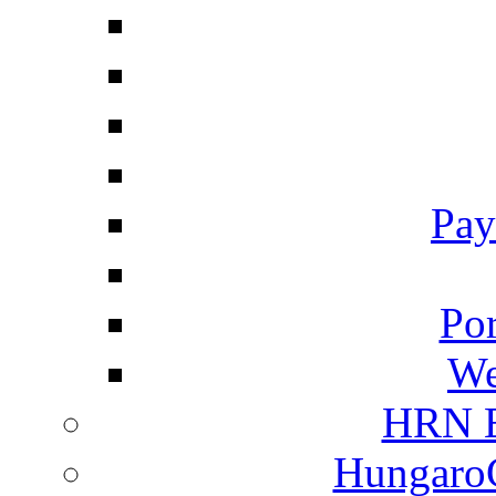
Pay
Por
We
HRN E
HungaroC