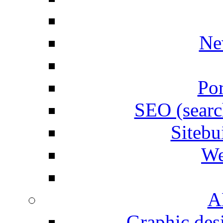
Ne
Por
SEO (searc
Siteb
We
A
Graphic desi