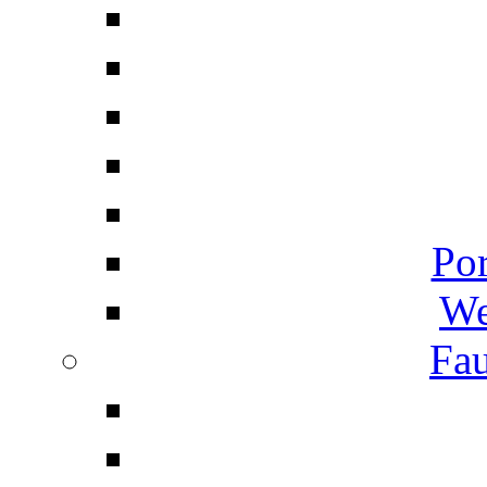
Por
We
Fau