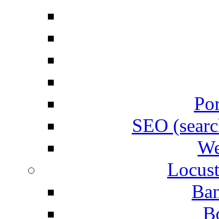
Por
SEO (searc
We
Locust
Ban
B