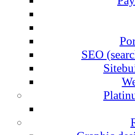
Pay
Por
SEO (searc
Siteb
We
Plati