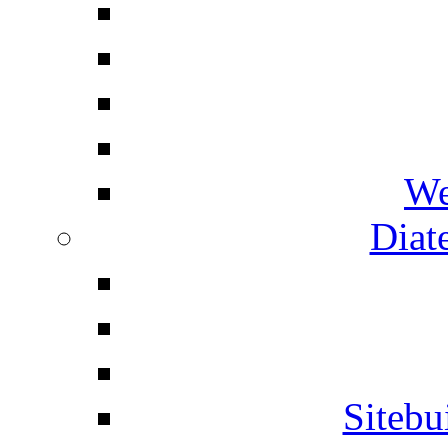
We
Diat
Siteb