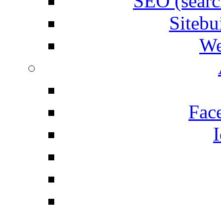
SEO (searc
Siteb
We
Fac
I