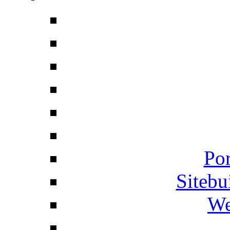
Por
Siteb
We