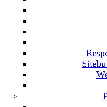
Respo
Siteb
We
P