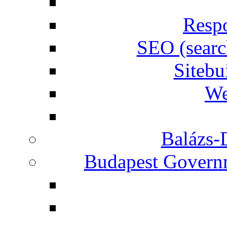
Respo
SEO (searc
Siteb
We
Balázs-
Budapest Governm