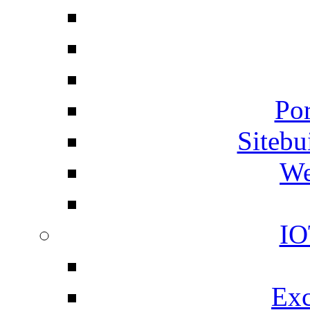
Por
Siteb
We
IO
Exc