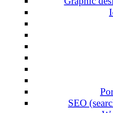
Graphic desi
I
Por
SEO (searc