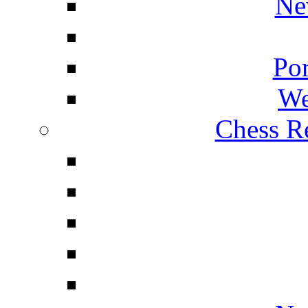
Ne
Por
We
Chess Re