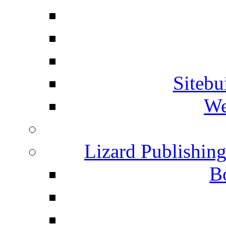
Siteb
We
Lizard Publishin
B