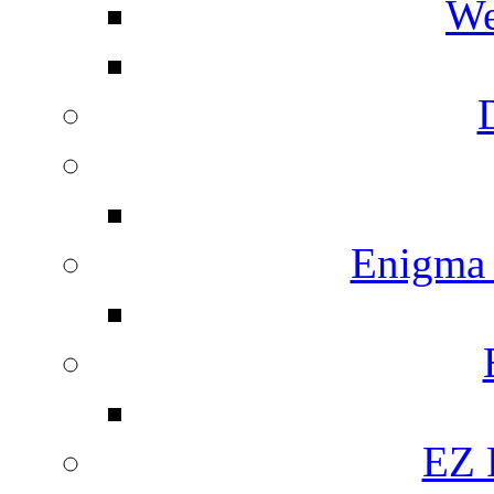
We
Enigma
EZ 