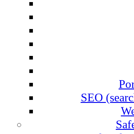
Por
SEO (searc
We
Saf