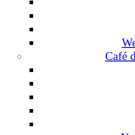
We
Café d