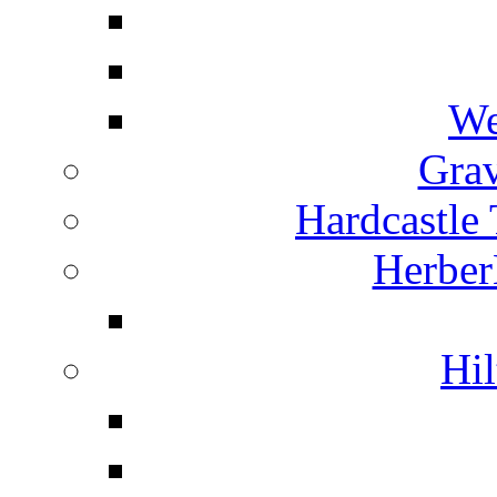
We
Grav
Hardcastle
Herber
Hil