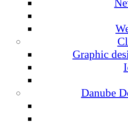
Ne
We
Cl
Graphic desi
I
Danube De