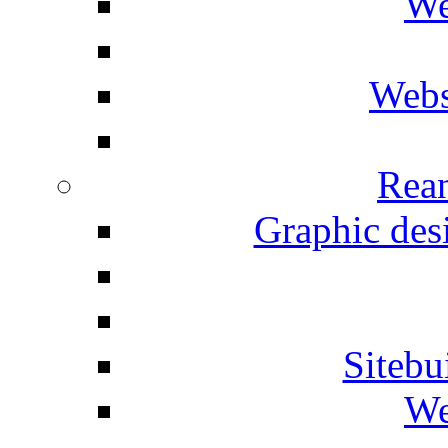
We
Webs
Rean
Graphic desi
Siteb
We