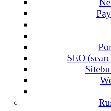
Ne
Pay
Por
SEO (searc
Siteb
We
Rus