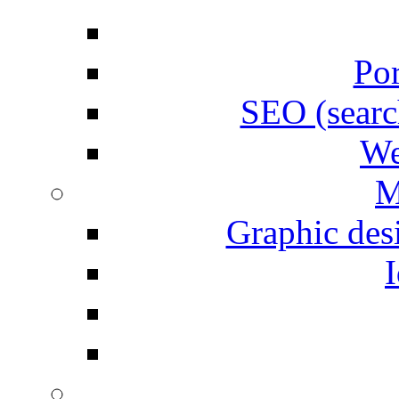
Por
SEO (searc
We
M
Graphic desi
I