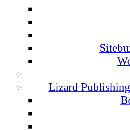
Siteb
We
Lizard Publishin
B