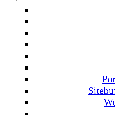
Por
Siteb
We