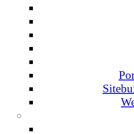
Por
Siteb
We