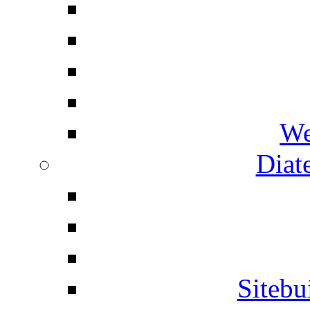
We
Diat
Siteb