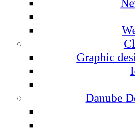
Ne
We
Cl
Graphic desi
I
Danube De