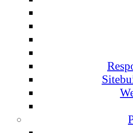
Respo
Siteb
We
P