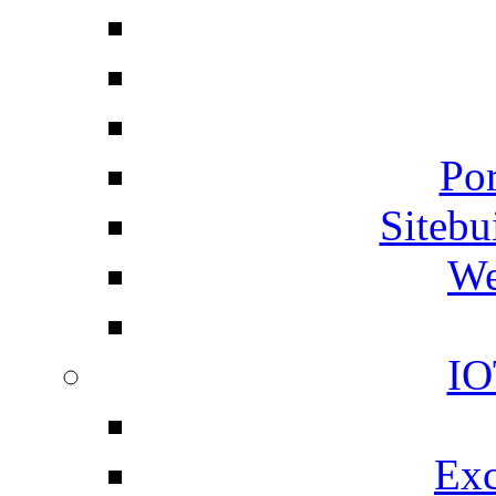
Por
Siteb
We
IO
Exc