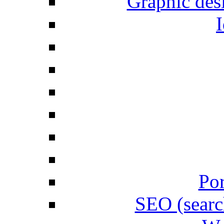
Graphic desi
I
Por
SEO (searc