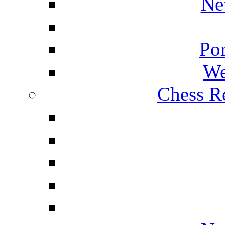
Ne
Por
We
Chess Re