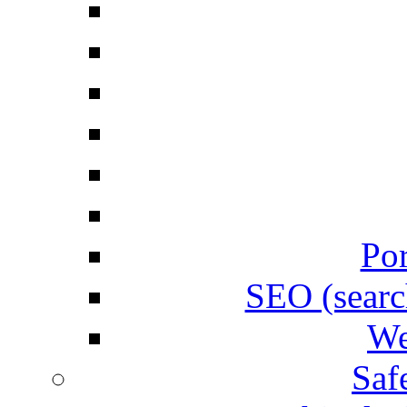
Por
SEO (searc
We
Saf