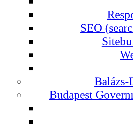
Respo
SEO (searc
Siteb
We
Balázs-
Budapest Governm