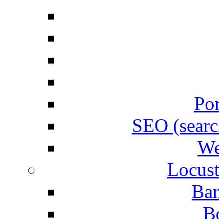
Por
SEO (searc
We
Locust
Ban
B