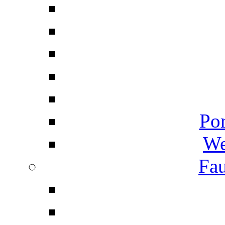
Por
We
Fau