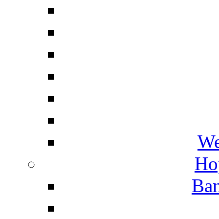
We
Ho
Ban