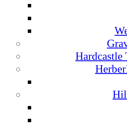
We
Grav
Hardcastle
Herber
Hil