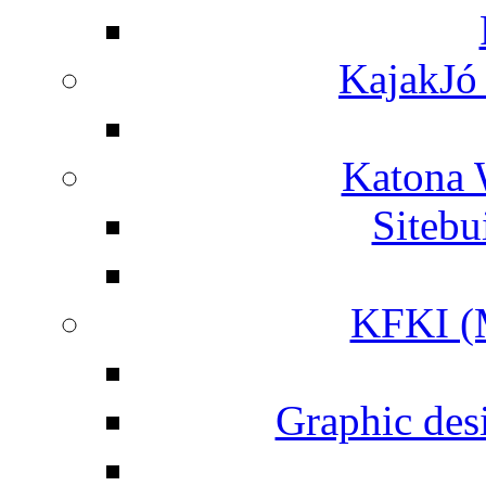
KajakJó 
Katona 
Siteb
KFKI (M
Graphic desi