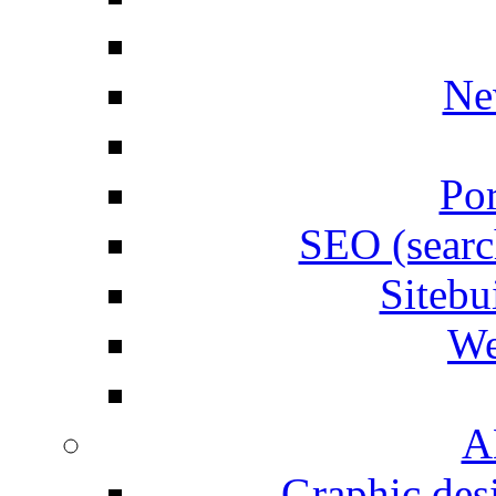
Ne
Por
SEO (searc
Siteb
We
A
Graphic desi