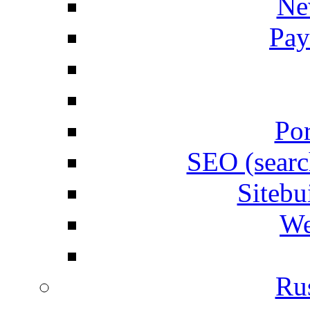
Ne
Pay
Por
SEO (searc
Siteb
We
Rus