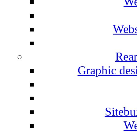
We
Webs
Rean
Graphic desi
Siteb
We