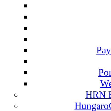
Pay
Por
We
HRN E
HungaroC