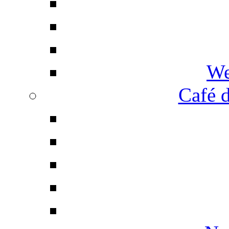
We
Café d