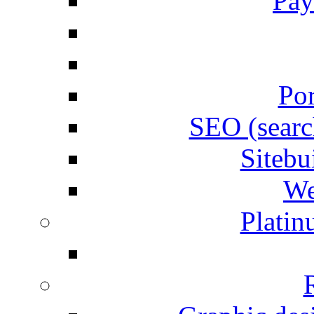
Pay
Por
SEO (searc
Siteb
We
Plati