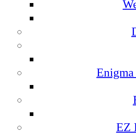
We
Enigma
EZ 