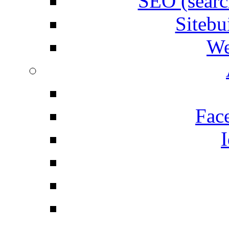
SEO (searc
Siteb
We
Fac
I